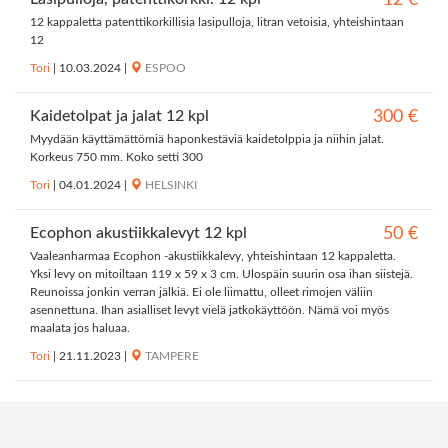
12 €
12 kappaletta patenttikorkillisia lasipulloja, litran vetoisia, yhteishintaan
12
Tori
|
10.03.2024
|
ESPOO
Kaidetolpat ja jalat 12 kpl
300 €
Myydään käyttämättömiä haponkestäviä kaidetolppia ja niihin jalat.
Korkeus 750 mm. Koko setti 300
Tori
|
04.01.2024
|
HELSINKI
Ecophon akustiikkalevyt 12 kpl
50 €
Vaaleanharmaa Ecophon -akustiikkalevy, yhteishintaan 12 kappaletta.
Yksi levy on mitoiltaan 119 x 59 x 3 cm. Ulospäin suurin osa ihan siistejä.
Reunoissa jonkin verran jälkiä. Ei ole liimattu, olleet rimojen väliin
asennettuna. Ihan asialliset levyt vielä jatkokäyttöön. Nämä voi myös
maalata jos haluaa.
Tori
|
21.11.2023
|
TAMPERE