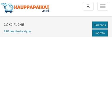
Toggle
Toggle
search
naviga
12 kpl tuoleja
Tarkenna
290 ilmoitusta löytyi
Järjestä