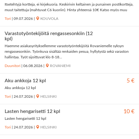
Itsetehtyjä kortteja, ei kirjekuoria. Keskirivin keltainen ja punainen postikortteja,
muut taitettuja (mahtuvat C6 kuoriin). Hinta yhteensä 10€ Katso myös muu
Tori
|
09.07.2026
|
KOUVOLA
Varastotyöntekijöitä rengassesonkiin (12
kpl)
Haemme asiakasyrityksellemme varastotyöntekijöitä Rovaniemelle syksyn
rengassesonkiin. Työnkuva sisältää renkaiden pesua, hyllytystä sekä varaston
hallintaa. Työt sijoittuvat klo 8-18...
Duunitori
|
06.08.2026
|
ROVANIEMI
Aku ankkoja 12 kpl
5 €
Aku ankkoja 12 kpl
Tori
|
24.07.2026
|
HELSINKI
Lasten hengarisetti 12 kpl
10 €
Lasten hengarisetti 12 kpl
Tori
|
24.07.2026
|
HELSINKI