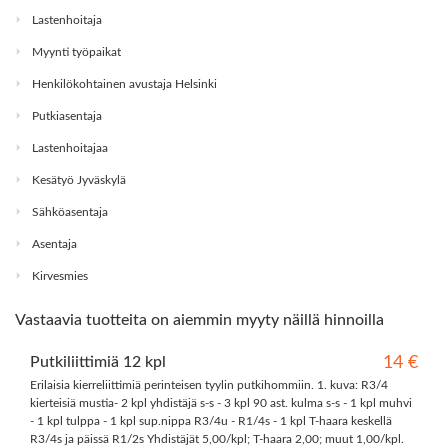
Lastenhoitaja
Myynti työpaikat
Henkilökohtainen avustaja Helsinki
Putkiasentaja
Lastenhoitajaa
Kesätyö Jyväskylä
Sähköasentaja
Asentaja
Kirvesmies
Vastaavia tuotteita on aiemmin myyty näillä hinnoilla
Putkiliittimiä 12 kpl
14 €
Erilaisia kierreliittimiä perinteisen tyylin putkihommiin. 1. kuva: R3/4
kierteisiä mustia- 2 kpl yhdistäjä s-s - 3 kpl 90 ast. kulma s-s - 1 kpl muhvi
- 1 kpl tulppa - 1 kpl sup.nippa R3/4u - R1/4s - 1 kpl T-haara keskellä
R3/4s ja päissä R1/2s Yhdistäjät 5,00/kpl; T-haara 2,00; muut 1,00/kpl.