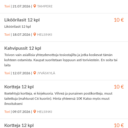
Tori
|
21.07.2026
|
TAMPERE
Liköörilasit 12 kpl
10 €
Liköörilasit 12 kpl
Tori
|
18.07.2026
|
HELSINKI
Kahvipussit 12 kpl
Toivon vain asiallisia yhteydenottoja tosiostajilta ja jotka koskevat tämän
kohteen ostamista. Kaupat suoritetaan loppuun asti toriviestein. En soita tai
laita
Tori
|
12.07.2026
|
JYVÄSKYLÄ
Kortteja 12 kpl
10 €
Itsetehtyjä kortteja, ei kirjekuoria. Vihreä ja punainen postikortteja, muut
taitettuja (mahtuvat C6 kuoriin). Hinta yhteensä 10€ Katso myös muut
ilmoitukseni
Tori
|
09.07.2026
|
HELSINKI
Kortteja 12 kpl
10 €