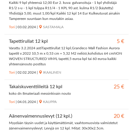
Kaikki 9 kpl yhteensä 12,00 Eur 2. kuva: galvanoituja - 1 kpl yhdistäjä
R1/2 s-u - 1 kpl tulppa R11/4 - 1 KPL 90 ast. kulma R1/2 (käytetty)
Yhdistäjä 5,00, muut 1,00/kpl Kaikki 12 kpl 14 Eur Kulkeutuvat ainakin
Tampereen suuntaan kun muutakin asiaa.
Tori
|
03.02.2024
|
SASTAMALA
Tapettirullat 12 kpl
5 €
Varattu 3.2.2024 astiTapettirullat 12 kpl,Grandeco Wall Fashion Aurora
tapetit v.2022 10,5 m x 0,53 cm = 5,32 M2 neliöö,kohdistus 64 cmNON
WOVEN STRUCTURED VINYL tapetti,5 euroa kpl tai 60 euroa kaikki
yhteensänouto postitus
Tori
|
02.02.2024
|
IKAALINEN
Takaiskuventtiileitä 12 kpl
25 €
koko dn 8materiaali messinkivain nouto
Tori
|
04.01.2024
|
KAUPPA
Äänenvaimennuslevyt (12 kpl.)
20 €
Myydään täysin uudet ja käyttämättömät, vaahtomuovista valmistetut
äänenvaimennyslevyt. Levyjä on 12 kpl. Mitat: 30x30x2.5cm.