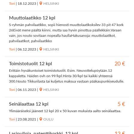
Tori
|
18.12.2023
|
HELSINKI
Muuttolaatikko 12 kpl
S-ryhmän pahvilaatikko, sopii hienosti muuttolaatikoksilev 33 pit 47 kork
26Eivät mene päältä kiinni, mutta saa hyvin pinottua päällekkäin.Varaan
vain, jos nouto sovitaan nopealla haullaHakusanoja: muuttolaatikot,
pahvilaatikot, pahvilaatikko
Tori
|
06.12.2023
|
HELSINKI
Toimistotuolit 12 kpl
20 €
Erittäin hyväkuntoiset toimistotuolit. Esim. Neuvottelupöytään.12
kappaletta. Näiden ovh on 99/kpl.Hinta 30/kpl tai kaikki yhteensä
300.Nouto Tikkurilasta tai kuljetus maksua vastaan pääkaupunkiseudulle.
Tori
|
06.11.2023
|
HELSINKI
Seinälaattaa 12 kpl
5 €
Ylimääräiseksi jääneet 12 kpl 20 x 50 kuvan mukaista aalto seinälaattaa.
Tori
|
23.08.2021
|
OULU
Lasipulloja, patenttikorkki. 12 kpl