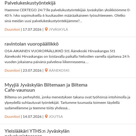
Palvelukeskustyöntekijä
Haemme CERTEGO 24/7:lle palvelukustyöntekijää Jyväskylän yksikköömme 0-
40 h /vko sopimuksella 6 kuukauden määräaikaiseen työsuhteeseen. Oletko
sinä meidän uusi palvelukeskustyöntekijämme?...
Duunitori
|
17.07.2026
|
JYVÄSKYLÄ
ravintolan vuoropäällikkö
OSA-AIKAINEN VUOROPÄÄLLIKKÖ St1 Äänekoski Hirvaskangas St1
Äänekoski Hirvaskangas on loistavalla paikalla Nelostien varrella sijaitseva 24 h
vuoden jokaisena päivänä palveleva liikenneasema....
Duunitori
|
23.07.2026
|
ÄÄNEKOSKI
Myyjiä Jyväskylän Biltemaan ja Biltema
Cafe-vaunuun
Biltema on perheyhtiö, jonka menestyksen takana ovat työhönsä intohimolla ja
ylpeydellä suhtautuvat työntekijät. Tartumme tuumasta toimeen täydellä
sydämellämme ja teemme töitä yhdessä...
Duunitori
|
14.07.2026
|
JOUTSA
Yleislääkäri YTHS:n Jyväskylän