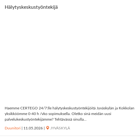
Hälytyskeskustyöntekijä
Haemme CERTEGO 24/7:lle hälytyskeskustyöntekijöitä Jyväskylän ja Kokkolan
yksikköömme 0-40 h /vko sopimuksella. Oletko sinä meidän uusi
palvelukeskustyöntekijämme? Tehtävässä sinulla...
Duunitori
|
11.05.2026
|
JYVÄSKYLÄ