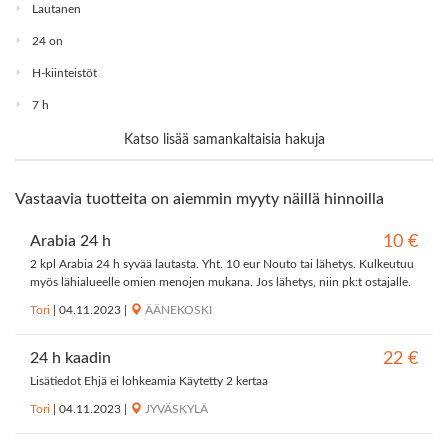
Lautanen
24 on
H-kiinteistöt
7 h
Katso lisää samankaltaisia hakuja
Vastaavia tuotteita on aiemmin myyty näillä hinnoilla
Arabia 24 h
10 €
2 kpl Arabia 24 h syvää lautasta. Yht. 10 eur Nouto tai lähetys. Kulkeutuu
myös lähialueelle omien menojen mukana. Jos lähetys, niin pk:t ostajalle.
Tori
|
04.11.2023
|
ÄÄNEKOSKI
24 h kaadin
22 €
Lisätiedot Ehjä ei lohkeamia Käytetty 2 kertaa
Tori
|
04.11.2023
|
JYVÄSKYLÄ