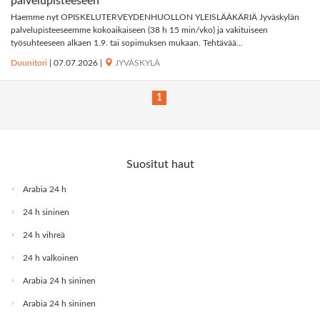
palvelupisteeseen
Haemme nyt OPISKELUTERVEYDENHUOLLON YLEISLÄÄKÄRIÄ Jyväskylän
palvelupisteeseemme kokoaikaiseen (38 h 15 min/vko) ja vakituiseen
työsuhteeseen alkaen 1.9. tai sopimuksen mukaan. Tehtävää...
Duunitori
|
07.07.2026
|
JYVÄSKYLÄ
1
Suositut haut
Arabia 24 h
24 h sininen
24 h vihreä
24 h valkoinen
Arabia 24 h sininen
Arabia 24 h sininen