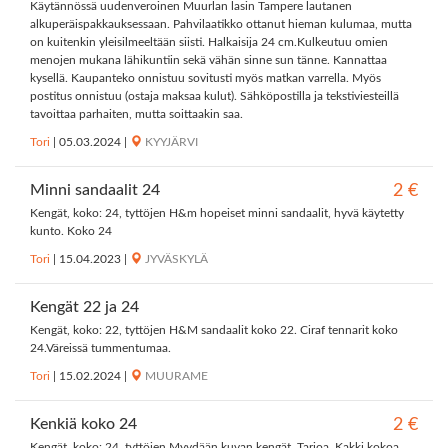
Käytännössä uudenveroinen Muurlan lasin Tampere lautanen
alkuperäispakkauksessaan. Pahvilaatikko ottanut hieman kulumaa, mutta
on kuitenkin yleisilmeeltään siisti. Halkaisija 24 cm.Kulkeutuu omien
menojen mukana lähikuntiin sekä vähän sinne sun tänne. Kannattaa
kysellä. Kaupanteko onnistuu sovitusti myös matkan varrella. Myös
postitus onnistuu (ostaja maksaa kulut). Sähköpostilla ja tekstiviesteillä
tavoittaa parhaiten, mutta soittaakin saa.
Tori
|
05.03.2024
|
KYYJÄRVI
Minni sandaalit 24
2 €
Kengät, koko: 24, tyttöjen H&m hopeiset minni sandaalit, hyvä käytetty
kunto. Koko 24
Tori
|
15.04.2023
|
JYVÄSKYLÄ
Kengät 22 ja 24
Kengät, koko: 22, tyttöjen H&M sandaalit koko 22. Ciraf tennarit koko
24.Väreissä tummentumaa.
Tori
|
15.02.2024
|
MUURAME
Kenkiä koko 24
2 €
Kengät, koko: 24, tyttöjen Myydään kuvan kengät. Tarjoa. Kakki kokoa