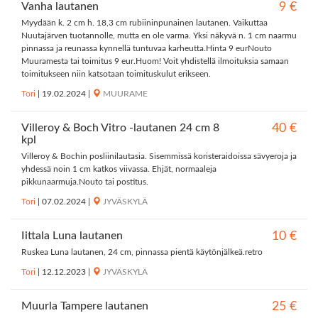
Vanha lautanen
9 €
Myydään k. 2 cm h. 18,3 cm rubiininpunainen lautanen. Vaikuttaa
Nuutajärven tuotannolle, mutta en ole varma. Yksi näkyvä n. 1 cm naarmu
pinnassa ja reunassa kynnellä tuntuvaa karheutta.Hinta 9 eurNouto
Muuramesta tai toimitus 9 eur.Huom! Voit yhdistellä ilmoituksia samaan
toimitukseen niin katsotaan toimituskulut erikseen.
Tori
|
19.02.2024
|
MUURAME
Villeroy & Boch Vitro -lautanen 24 cm 8
40 €
kpl
Villeroy & Bochin posliinilautasia. Sisemmissä koristeraidoissa sävyeroja ja
yhdessä noin 1 cm katkos viivassa. Ehjät, normaaleja
pikkunaarmuja.Nouto tai postitus.
Tori
|
07.02.2024
|
JYVÄSKYLÄ
Iittala Luna lautanen
10 €
Ruskea Luna lautanen, 24 cm, pinnassa pientä käytönjälkeä.retro
Tori
|
12.12.2023
|
JYVÄSKYLÄ
Muurla Tampere lautanen
25 €