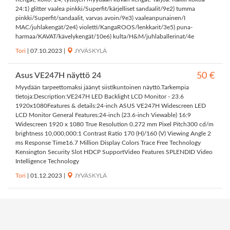
24:1) glitter vaalea pinkki/Superfit/kärjelliset sandaalit/9e2) tumma
pinkki/Superfit/sandaalit, varvas avoin/9e3) vaaleanpunainen/I
MAC/juhlakengät/2e4) violetti/KangaROOS/lenkkarit/3e5) puna-
harmaa/KAVAT/kävelykengät/10e6) kulta/H&M/juhlaballerinat/4e
Tori
|
07.10.2023
|
JYVÄSKYLÄ
Asus VE247H näyttö 24
50 €
Myydään tarpeettomaksi jäänyt siistikuntoinen näyttö.Tarkempia
tietoja:Description:VE247H LED Backlight LCD Monitor - 23.6
1920x1080Features & details:24-inch ASUS VE247H Widescreen LED
LCD Monitor General Features:24-inch (23.6-inch Viewable) 16:9
Widescreen 1920 x 1080 True Resolution 0.272 mm Pixel Pitch300 cd/m
brightness 10,000,000:1 Contrast Ratio 170 (H)/160 (V) Viewing Angle 2
ms Response Time16.7 Million Display Colors Trace Free Technology
Kensington Security Slot HDCP SupportVideo Features SPLENDID Video
Intelligence Technology
Tori
|
01.12.2023
|
JYVÄSKYLÄ