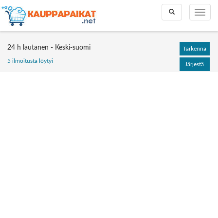
Toggle
Toggle
search
naviga
24 h lautanen - Keski-suomi
Tarkenna
5 ilmoitusta löytyi
Järjestä