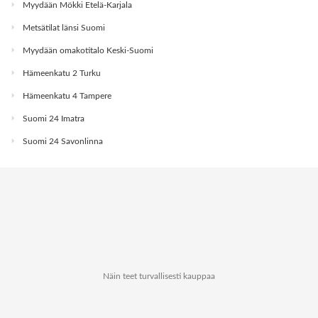
Myydään Mökki Etelä-Karjala
Metsätilat länsi Suomi
Myydään omakotitalo Keski-Suomi
Hämeenkatu 2 Turku
Hämeenkatu 4 Tampere
Suomi 24 Imatra
Suomi 24 Savonlinna
Näin teet turvallisesti kauppaa
Tietoa Kauppapaikat.netistä