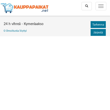
Toggle
Toggle
search
naviga
24 h vihreä - Kymenlaakso
Tarkenna
0 ilmoitusta löytyi
Järjestä