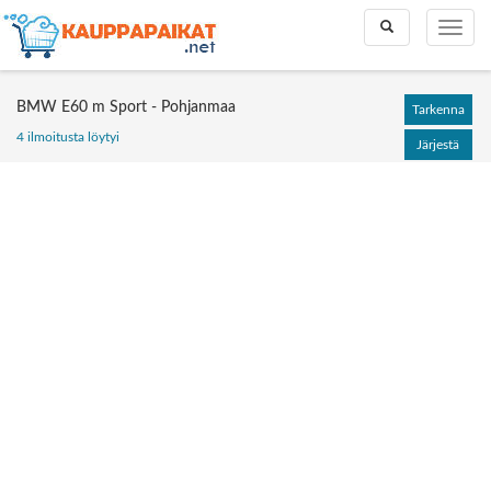
Toggle
Toggle
search
naviga
BMW E60 m Sport - Pohjanmaa
Tarkenna
4 ilmoitusta löytyi
Järjestä