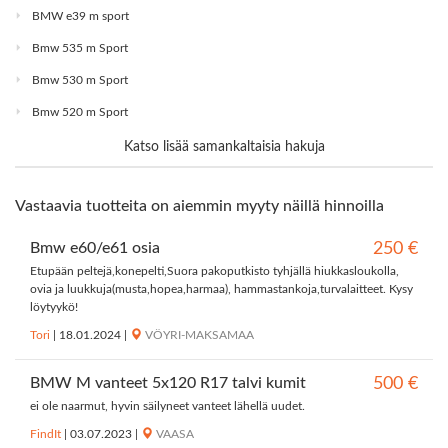
BMW e39 m sport
Bmw 535 m Sport
Bmw 530 m Sport
Bmw 520 m Sport
Katso lisää samankaltaisia hakuja
Vastaavia tuotteita on aiemmin myyty näillä hinnoilla
Bmw e60/e61 osia
250 €
Etupään peltejä,konepelti,Suora pakoputkisto tyhjällä hiukkasloukolla,
ovia ja luukkuja(musta,hopea,harmaa), hammastankoja,turvalaitteet. Kysy
löytyykö!
Tori
|
18.01.2024
|
VÖYRI-MAKSAMAA
BMW M vanteet 5x120 R17 talvi kumit
500 €
ei ole naarmut, hyvin säilyneet vanteet lähellä uudet.
FindIt
|
03.07.2023
|
VAASA