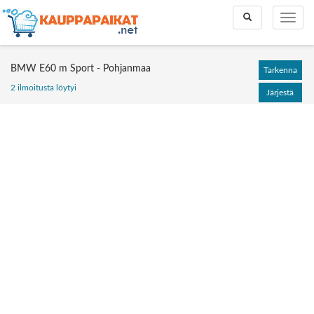
Toggle
Toggle
search
naviga
BMW E60 m Sport - Pohjanmaa
Tarkenna
2 ilmoitusta löytyi
Järjestä