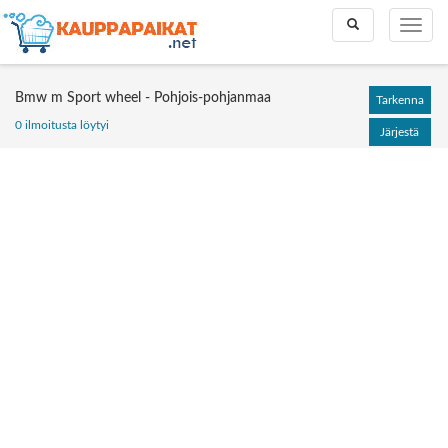
Toggle
Toggle
search
naviga
Bmw m Sport wheel - Pohjois-pohjanmaa
Tarkenna
0 ilmoitusta löytyi
Järjestä