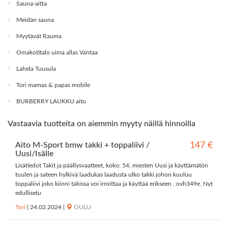
Sauna-aitta
Meidän sauna
Myytävät Rauma
Omakotitalo uima allas Vantaa
Lahela Tuusula
Tori mamas & papas mobile
BURBERRY LAUKKU aito
Vastaavia tuotteita on aiemmin myyty näillä hinnoilla
Aito M-Sport bmw takki + toppaliivi /
147 €
Uusi/Isälle
Lisätiedot Takit ja päällysvaatteet, koko: 54, miesten Uusi ja käyttämätön
tuulen ja sateen hylkivä laadukas laadusta ulko takki johon kuuluu
toppaliivi joko kiinni takissa voi irroittaa ja käyttää erikseen , ovh349e. Nyt
edullisetu
Tori
|
24.02.2024
|
OULU