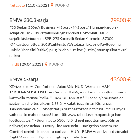
Nettiauto
|
15.07.2022
|
KUOPIO
BMW 330,3-sarja
29800 €
F30 Sedan 330e A Business M Sport - M-Sport / Harman-kardon /
Adapt.cruise / Lasikattoluukku yms!Merkki BMWMalli 330,3-
sarjaRekisterinumero SPB-275Korimalli SedanKilometrit 87000
KMKäyttöönottov. 2018Vaihteisto AVetotapa TakavetoKäyttövoima
Hybridi (bensiini/sähkö) plug-inTeho 135 kW (135hv)Istumapaikat 5Väri
ruskea
FindIt
|
29.04.2023
|
KUOPIO
BMW 5-sarja
43600 €
XDrive Luxury, Comfort pen, Adap Vak, HUD, Webasto, H&K-
TAKUU+RAHOITUS! Upea 5-sarjan BMW, vääntävällä moottorilla sekä
kattavalla varustelistalla. * FRAGUS TAKUU! * * Tähän ajoneuvoon on
saatavilla rahoitus alkaen 3,99 % + kulut, jopa ilman käsirahaa.
Tarkastamme vain luottotiedot ja saat päätöksen hetkessä. Meillä myös
vaihtoauto mahdollisuus! Lue lisää: www.rahoituskumppani.fi ja hae
luottopäätös! * - Suomi auto 530d, 3.0l diesel moottori sekä Xdrive
nelivetojärjestelmä - Luxury Line varustelu - Navigation System Pro -
Comfort penkit - luokkansa parhaat - HUD - BMW Adaptive Led ajovalot -
Night Vision with Dynamic Light spot detection