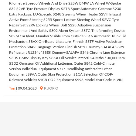
Kilometre Speedo Wheels And Drive S28W BMW LA Wheel W-Spoke
632 S2VB Tyre Pressure Display S2TB Sport Automatic Gearbox S230
Extra Package, EU-Speciifc S248 Steering Wheel Heater S2VH Integral
Active Front Steering S255 Sports Leather Steering Wheel S2VC Tyre
Repair Set S2PA Locking Wheel Bolt S223 Adaptive Suspension
Environment And Safety S302 Alarm System S8TG Thiefproofing Device
S8SM Car Ident. Number Visible From Outside S316 Automatic Trunk Lid
Mechanism S8AX On-Board Literature, Finnish S8TF Active Pedestrian
Protection S8A9 Language Version Finnish S850 Dummy-SALAPA S8R9
Refrigerant R1234yf S8EK Dummy-SALAPA S346 Chrome Line Exterieur
S3DS BMW Display Key S8KA Oil Service Interval 24 Mths / 30,000 Km
S3DZ Omission Of Additional Lettering, Outer S842 Cold-Climate
Version Individual Equipment S775 Headlining Anthracite Other
Equipment S9AA Outer Skin Protection S1CA Selection Of COP-
Relevant Vehicles S1CB CO2 Equipment S993 Model Year Code In VIN
Tori
|
09.04.2023
|
KUOPIO