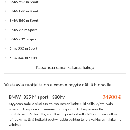
BMW 523 m Sport
BMW E60 m Sport
BMW E60 m Sport
BMW X5 m Sport
BMW e39 m sport
Bmw 535 m Sport
Bmw 530 m Sport
Katso lisää samankaltaisia hakuja
Vastaavia tuotteita on aiemmin myyty näillä hinnoilla
BMW 335 M sport , 380hv
24900 €
Myydään todella siisti tuplaturbo Bemari,kohtuu kilsoilla. Ajettu vain
kesäisin. Alkuperäinen suomiauto m-sport. - Autoa paranneltu
mm.bilstein B6 alustalla,madaltavilla jousilautasilla,M3 etu tukivarsilla -
jb4 boksilla, tällä hetkellä pystyy ratista vaihtaa tehoja vaikka esim liikenne
valoissa...