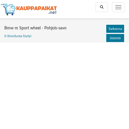
Toggle
Toggle
search
naviga
Bmw m Sport wheel - Pohjois-savo
Tarkenna
0 ilmoitusta löytyi
Järjestä