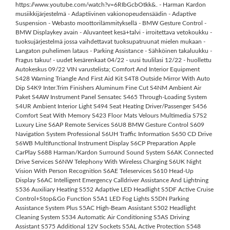
https://www.youtube.com/watch?v=6RIbGcbOtkk&. - Harman Kardon
musiikkijärjestelmä - Adaptiivinen vakionopeudensäädin - Adaptive
Suspension - Webasto moottorilämmityksellä - BMW Gesture Control -
BMW Displaykey avain - Aluvanteet kesä+talvi - irroitettava vetokoukku -
tuoksujärjestelmä jossa vaihdettavat tuoksupatruunat mielen mukaan -
Langaton puhelimen lataus - Parking Assistance - Sähköinen takaluukku -
Fragus takuu! - uudet kesärenkaat 04/22 - uusi tuulilasi 12/22 - huollettu
Autokeskus 09/22 VIN varustelista; Comfort And Interior Equipment
S428 Warning Triangle And First Aid Kit S4T8 Outside Mirror With Auto
Dip S4K9 Inter.Trim Finishers Aluminum Fine Cut S4NM Ambient Air
Paket S4AW Instrument Panel Sensatec S465 Through-Loading System
S4UR Ambient Interior Light S494 Seat Heating Driver/Passenger S456
Comfort Seat With Memory S423 Floor Mats Velours Multimedia S7S2
Luxury Line S6AP Remote Services S6U8 BMW Gesture Control S609
Navigation System Professional S6UH Traffic Information S650 CD Drive
S6WB Multifunctional Instrument Display S6CP Preparation Apple
CarPlay S688 Harman/Kardon Surround Sound System S6AK Connected
Drive Services S6NW Telephony With Wireless Charging S6UK Night
Vision With Person Recognition S6AE Teleservices S610 Head-Up
Display S6AC Intelligent Emergency Calldriver Assistance And Lightning
S536 Auxiliary Heating S552 Adaptive LED Headlight S5DF Active Cruise
Control+Stop&Go Function S5A1 LED Fog Lights S5DN Parking
Assistance System Plus S5AC High-Beam Assistant S502 Headlight
Cleaning System S534 Automatic Air Conditioning S5AS Driving
Assistant S575 Additional 12V Sockets S5AL Active Protection S548