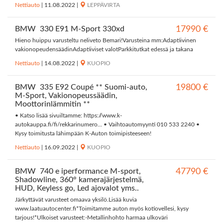
Nettiauto
|
11.08.2022
|
LEPPÄVIRTA
BMW 330 E91 M-Sport 330xd
17990 €
Hieno huippu varusteltu neliveto Bemari!Varusteina mm:Adaptiivinen
vakionopeudensäädinAdaptiiviset valotParkkitutkat edessä ja takana
Nettiauto
|
14.08.2022
|
KUOPIO
BMW 335 E92 Coupé ** Suomi-auto,
19800 €
M-Sport, Vakionopeussäädin,
Moottorinlämmitin **
• Katso lisää sivuiltamme: https://www.k-
autokauppa.fi/fi/rekkarinumero... • Vaihtoautomyynti 010 533 2240 •
Kysy toimitusta lähimpään K-Auton toimipisteeseen!
Nettiauto
|
16.09.2022
|
KUOPIO
BMW 740 e iperformance M-sport,
47790 €
Shadowline, 360° kamerajärjestelmä,
HUD, Keyless go, Led ajovalot yms..
Järkyttävät varusteet omaava yksilö.Lisää kuvia
www.laatuautocenter.fi*Toimitamme auton myös kotiovellesi, kysy
tarjous!*Ulkoiset varusteet:-Metallinhohto harmaa ulkoväri