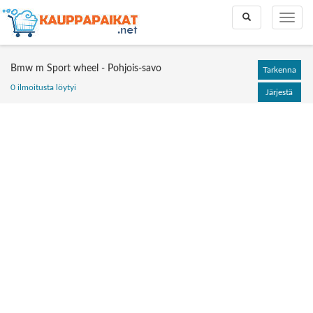
Toggle
Toggle
search
naviga
Bmw m Sport wheel - Pohjois-savo
Tarkenna
0 ilmoitusta löytyi
Järjestä