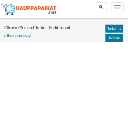
Toggle
Toggle
search
naviga
Citroen C5 diesel Turbo - Keski-suomi
Tarkenna
0 ilmoitusta löytyi
Järjestä