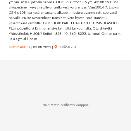
ym.ym. 4*100 jakosia halvalla! OHO! 6: Citroen C5 ym. 4x108 15 UUSI
alkuperäinen kevytmetallivanteella kesä vararengas! Vain100,-! 7: Lisäksi
C5 4 x 108 lisu kesärengassarja alkuper. musta-aluvanne setti sopivasti
halvalla! HOX! Kesärenkaat Transit etuveto hyvät. Ford Transit C-
kesärenkaat vanteilla! 190€. HOX! PAKETTIAUTON ETU/SIVULASEILLE!!!
#Lämpöpeitto, # lämmöneristys kylmältä tai kuumalta. Ota yhteyttä
Yhteystiedot: HUOM! Soitot +358- 40- 365- 8255. tai email Onnen pa ik
ka ä t gm ai l. co m
Nettimarkkina
|
03.08.2021
|
JYVÄSKYLÄ
Näin teet turvallisesti kauppaa
Tietoa Kauppapaikat.netistä
Tietosuoja