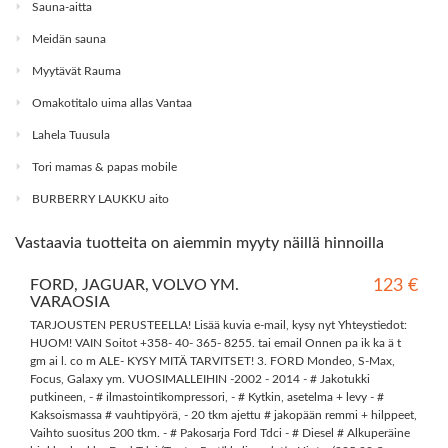
Sauna-aitta
Meidän sauna
Myytävät Rauma
Omakotitalo uima allas Vantaa
Lahela Tuusula
Tori mamas & papas mobile
BURBERRY LAUKKU aito
Vastaavia tuotteita on aiemmin myyty näillä hinnoilla
FORD, JAGUAR, VOLVO YM.
123 €
VARAOSIA
TARJOUSTEN PERUSTEELLA! Lisää kuvia e-mail, kysy nyt Yhteystiedot:
HUOM! VAIN Soitot +358- 40- 365- 8255. tai email Onnen pa ik ka ä t
gm ai l. co m ALE- KYSY MITÄ TARVITSET! 3. FORD Mondeo, S-Max,
Focus, Galaxy ym. VUOSIMALLEIHIN -2002 - 2014 - # Jakotukki
putkineen, - # ilmastointikompressori, - # Kytkin, asetelma + levy - #
Kaksoismassa # vauhtipyörä, - 20 tkm ajettu # jakopään remmi + hilppeet,
Vaihto suositus 200 tkm. - # Pakosarja Ford Tdci - # Diesel # Alkuperäine