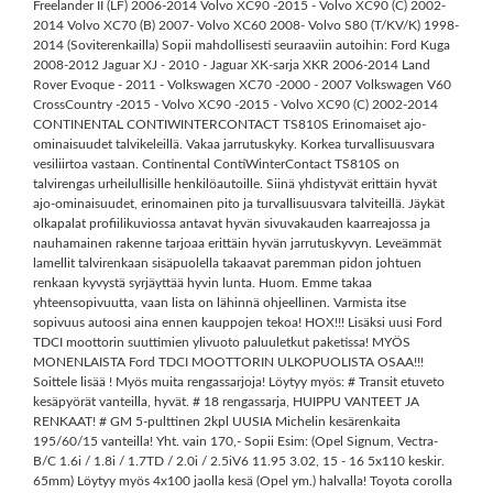
Freelander II (LF) 2006-2014 Volvo XC90 -2015 - Volvo XC90 (C) 2002-
2014 Volvo XC70 (B) 2007- Volvo XC60 2008- Volvo S80 (T/KV/K) 1998-
2014 (Soviterenkailla) Sopii mahdollisesti seuraaviin autoihin: Ford Kuga
2008-2012 Jaguar XJ - 2010 - Jaguar XK-sarja XKR 2006-2014 Land
Rover Evoque - 2011 - Volkswagen XC70 -2000 - 2007 Volkswagen V60
CrossCountry -2015 - Volvo XC90 -2015 - Volvo XC90 (C) 2002-2014
CONTINENTAL CONTIWINTERCONTACT TS810S Erinomaiset ajo-
ominaisuudet talvikeleillä. Vakaa jarrutuskyky. Korkea turvallisuusvara
vesiliirtoa vastaan. Continental ContiWinterContact TS810S on
talvirengas urheilullisille henkilöautoille. Siinä yhdistyvät erittäin hyvät
ajo-ominaisuudet, erinomainen pito ja turvallisuusvara talviteillä. Jäykät
olkapalat profiilikuviossa antavat hyvän sivuvakauden kaarreajossa ja
nauhamainen rakenne tarjoaa erittäin hyvän jarrutuskyvyn. Leveämmät
lamellit talvirenkaan sisäpuolella takaavat paremman pidon johtuen
renkaan kyvystä syrjäyttää hyvin lunta. Huom. Emme takaa
yhteensopivuutta, vaan lista on lähinnä ohjeellinen. Varmista itse
sopivuus autoosi aina ennen kauppojen tekoa! HOX!!! Lisäksi uusi Ford
TDCI moottorin suuttimien ylivuoto paluuletkut paketissa! MYÖS
MONENLAISTA Ford TDCI MOOTTORIN ULKOPUOLISTA OSAA!!!
Soittele lisää ! Myös muita rengassarjoja! Löytyy myös: # Transit etuveto
kesäpyörät vanteilla, hyvät. # 18 rengassarja, HUIPPU VANTEET JA
RENKAAT! # GM 5-pulttinen 2kpl UUSIA Michelin kesärenkaita
195/60/15 vanteilla! Yht. vain 170,- Sopii Esim: (Opel Signum, Vectra-
B/C 1.6i / 1.8i / 1.7TD / 2.0i / 2.5iV6 11.95 3.02, 15 - 16 5x110 keskir.
65mm) Löytyy myös 4x100 jaolla kesä (Opel ym.) halvalla! Toyota corolla