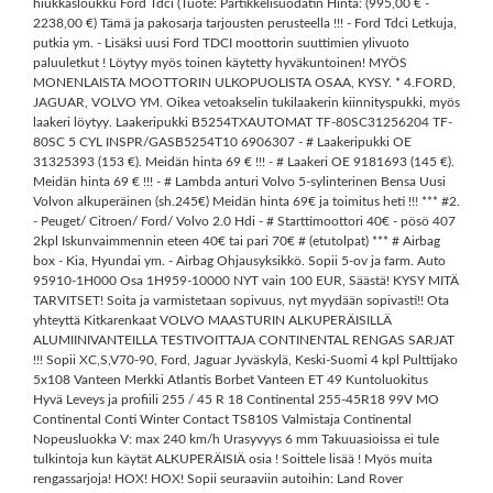
hiukkasloukku Ford Tdci (Tuote: Partikkelisuodatin Hinta: (995,00 € -
2238,00 €) Tämä ja pakosarja tarjousten perusteella !!! - Ford Tdci Letkuja,
putkia ym. - Lisäksi uusi Ford TDCI moottorin suuttimien ylivuoto
paluuletkut ! Löytyy myös toinen käytetty hyväkuntoinen! MYÖS
MONENLAISTA MOOTTORIN ULKOPUOLISTA OSAA, KYSY. * 4.FORD,
JAGUAR, VOLVO YM. Oikea vetoakselin tukilaakerin kiinnityspukki, myös
laakeri löytyy. Laakeripukki B5254TXAUTOMAT TF-80SC31256204 TF-
80SC 5 CYL INSPR/GASB5254T10 6906307 - # Laakeripukki OE
31325393 (153 €). Meidän hinta 69 € !!! - # Laakeri OE 9181693 (145 €).
Meidän hinta 69 € !!! - # Lambda anturi Volvo 5-sylinterinen Bensa Uusi
Volvon alkuperäinen (sh.245€) Meidän hinta 69€ ja toimitus heti !!! *** #2.
- Peuget/ Citroen/ Ford/ Volvo 2.0 Hdi - # Starttimoottori 40€ - pösö 407
2kpl Iskunvaimmennin eteen 40€ tai pari 70€ # (etutolpat) *** # Airbag
box - Kia, Hyundai ym. - Airbag Ohjausyksikkö. Sopii 5-ov ja farm. Auto
95910-1H000 Osa 1H959-10000 NYT vain 100 EUR, Säästä! KYSY MITÄ
TARVITSET! Soita ja varmistetaan sopivuus, nyt myydään sopivasti!! Ota
yhteyttä Kitkarenkaat VOLVO MAASTURIN ALKUPERÄISILLÄ
ALUMIINIVANTEILLA TESTIVOITTAJA CONTINENTAL RENGAS SARJAT
!!! Sopii XC,S,V70-90, Ford, Jaguar Jyväskylä, Keski-Suomi 4 kpl Pulttijako
5x108 Vanteen Merkki Atlantis Borbet Vanteen ET 49 Kuntoluokitus
Hyvä Leveys ja profiili 255 / 45 R 18 Continental 255-45R18 99V MO
Continental Conti Winter Contact TS810S Valmistaja Continental
Nopeusluokka V: max 240 km/h Urasyvyys 6 mm Takuuasioissa ei tule
tulkintoja kun käytät ALKUPERÄISIÄ osia ! Soittele lisää ! Myös muita
rengassarjoja! HOX! HOX! Sopii seuraaviin autoihin: Land Rover