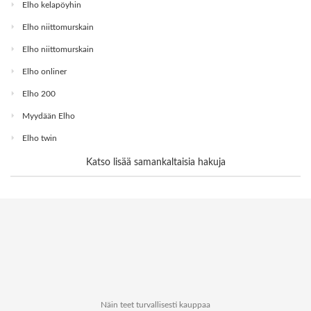
Elho kelapöyhin
Elho niittomurskain
Elho niittomurskain
Elho onliner
Elho 200
Myydään Elho
Elho twin
Katso lisää samankaltaisia hakuja
Näin teet turvallisesti kauppaa