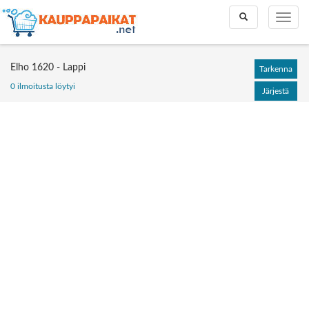
Toggle
Toggle
search
naviga
Elho 1620 - Lappi
Tarkenna
0 ilmoitusta löytyi
Järjestä