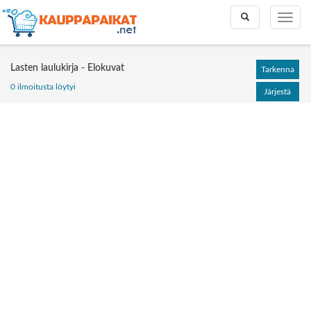
Toggle
Toggle
search
naviga
Lasten laulukirja - Elokuvat
Tarkenna
0 ilmoitusta löytyi
Järjestä