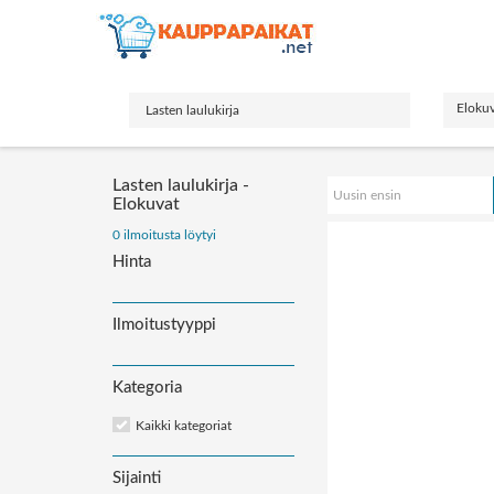
Eloku
Lasten laulukirja -
Uusin ensin
Elokuvat
Järjestä
0 ilmoitusta löytyi
ilmoitukset:
Hinta
Ilmoitustyyppi
Kategoria
Kaikki kategoriat
Sijainti