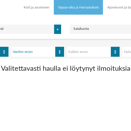
Koti ja asuminen
Vapaa-aika ja Harrastukset
Ajoneuvot ja ta
vat
Satakunta
Vanhin ensin
Kallein ensin
Halv
Valitettavasti haulla ei löytynyt ilmoituksia