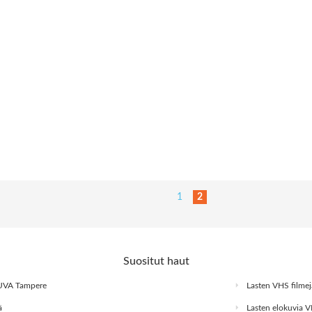
1
2
Suositut haut
VA Tampere
Lasten VHS filmej
ä
Lasten elokuvia 