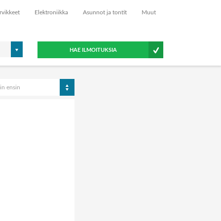
rvikkeet
Elektroniikka
Asunnot ja tontit
Muut
HAE ILMOITUKSIA
in ensin