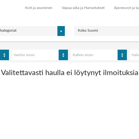
Koti ja asuminen
Vapaa-aika ja Harrastukset
Ajoneuvot ja ta
 kategoriat
Koko Suomi
Vanhin ensin
Kallein ensin
Halv
Valitettavasti haulla ei löytynyt ilmoituksia