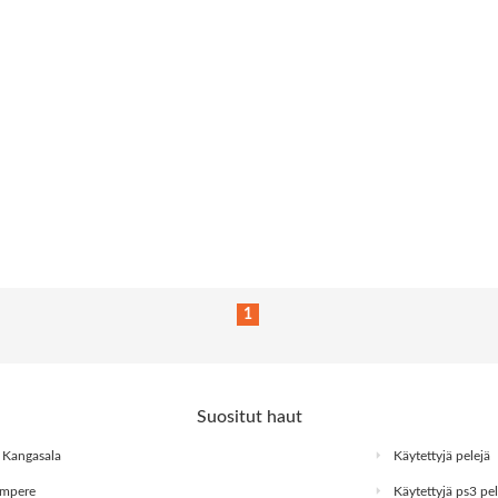
1
Suositut haut
a Kangasala
Käytettyjä pelejä
ampere
Käytettyjä ps3 pel