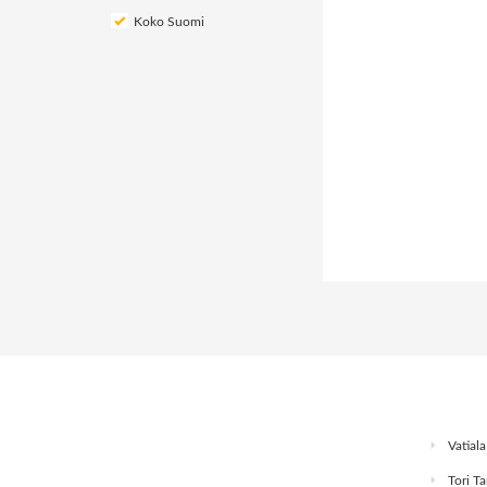
Koko Suomi
Vatial
Tori T