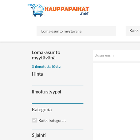
Kaikki
Loma-asunto
Uusin ensin
myytävänä
Järjestä
0 ilmoitusta löytyi
ilmoitukset:
Hinta
Ilmoitustyyppi
Kategoria
Kaikki kategoriat
Sijainti