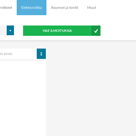
rvikkeet
Elektroniikka
Asunnot ja tontit
Muut
HAE ILMOITUKSIA
in ensin