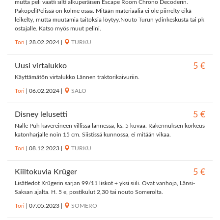
mutta peli vaatii silti alkuperäisen Escape Room Chrono Decoderin.
PakopeliPelissä on kolme osaa. Mitään materiaalia ei ole piirrelty eikä
leikelty, mutta muutamia taitoksia löytyy.Nouto Turun ydinkeskusta tai pk
ostajalle. Katso myös muut pelini.
Tori
|
28.02.2024
|
TURKU
Uusi virtalukko
5 €
Käyttämätön virtalukko Lännen traktorikaivuriin.
Tori
|
06.02.2024
|
SALO
Disney lelusetti
5 €
Nalle Puh kavereineen villissä lännessä, ks. 5 kuvaa. Rakennuksen korkeus
katonharjalle noin 15 cm. Siistissä kunnossa, ei mitään vikaa.
Tori
|
08.12.2023
|
TURKU
Kiiltokuvia Krüger
5 €
Lisätiedot Krügerin sarjan 99/11 liskot + yksi siili. Ovat vanhoja, Länsi-
Saksan ajalta. H. 5 e, postikulut 2,30 tai nouto Somerolta.
Tori
|
07.05.2023
|
SOMERO