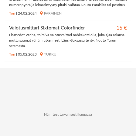
numeropyörä ja leimasintyyny pitäisi vaihtaa.Nouto Paraisilta tai postitus.
Tori
|
24.02.2024
|
PARAINEN
Valotusmittari Sixtomat Colorfinder
15 €
Lisätiedot Vanha, toimiva valotusmittari nahkakotelolla, joka ajaa asiansa
mutta saumat vähän ratkenneet. Länsi-Saksassa tehty. Nouto Turun
satamasta.
Tori
|
05.02.2023
|
TURKU
Näin teet turvallisesti kauppaa
Tietoa Kauppapaikat.netistä
Tietosuoja