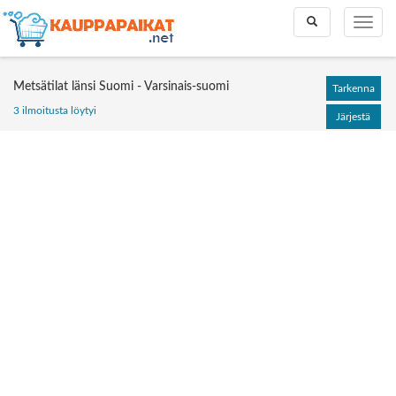
Toggle
Toggle
search
naviga
Metsätilat länsi Suomi - Varsinais-suomi
Tarkenna
3 ilmoitusta löytyi
Järjestä