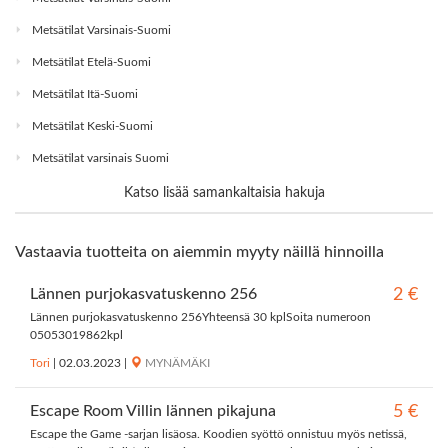
Metsätilat Varsinais-Suomi
Metsätilat Etelä-Suomi
Metsätilat Itä-Suomi
Metsätilat Keski-Suomi
Metsätilat varsinais Suomi
Katso lisää samankaltaisia hakuja
Vastaavia tuotteita on aiemmin myyty näillä hinnoilla
Lännen purjokasvatuskenno 256
2 €
Lännen purjokasvatuskenno 256Yhteensä 30 kplSoita numeroon
05053019862kpl
Tori
|
02.03.2023
|
MYNÄMÄKI
Escape Room Villin lännen pikajuna
5 €
Escape the Game -sarjan lisäosa. Koodien syöttö onnistuu myös netissä,