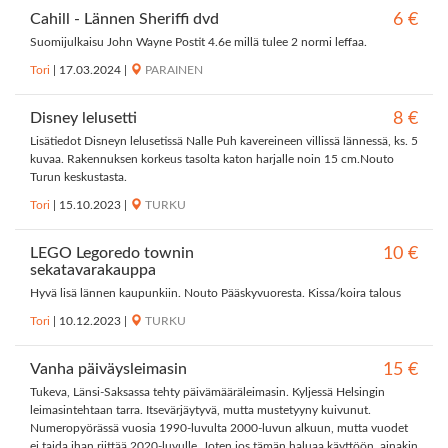
Cahill - Lännen Sheriffi dvd
6 €
Suomijulkaisu John Wayne Postit 4.6e millä tulee 2 normi leffaa.
Tori
|
17.03.2024
|
PARAINEN
Disney lelusetti
8 €
Lisätiedot Disneyn lelusetissä Nalle Puh kavereineen villissä lännessä, ks. 5
kuvaa. Rakennuksen korkeus tasolta katon harjalle noin 15 cm.Nouto
Turun keskustasta.
Tori
|
15.10.2023
|
TURKU
LEGO Legoredo townin
10 €
sekatavarakauppa
Hyvä lisä lännen kaupunkiin. Nouto Pääskyvuoresta. Kissa/koira talous
Tori
|
10.12.2023
|
TURKU
Vanha päiväysleimasin
15 €
Tukeva, Länsi-Saksassa tehty päivämääräleimasin. Kyljessä Helsingin
leimasintehtaan tarra. Itsevärjäytyvä, mutta mustetyyny kuivunut.
Numeropyörässä vuosia 1990-luvulta 2000-luvun alkuun, mutta vuodet
ei taida ihan riittää 2020-luvulle. Joten jos tämän haluaa käyttöön, ainakin