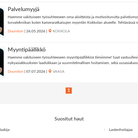
Palvelumyyjä
Haemme vakituiseen työsuhteeseen oma-aloitteista ja motivoitunutta palvelumyy
turvatekniikan kuten kameraratkaisujen myyntiin Kokkolan alueelle. Tehtävässä 
Duunitori
|
26.05.2026
|
KOKKOLA
Myyntipäällikkö
Haemme vakituiseen työsuhteeseen myyntipäällikköä tiimiimme! Saat vastuullesi
nykyasiakkuuksien laadukkaan ja suunnitelmallisen hoitamisen, sekä uusasiakassa
Duunitori
|
07.07.2026
|
VAASA
1
Suositut haut
askija
Lastenhoitajaa