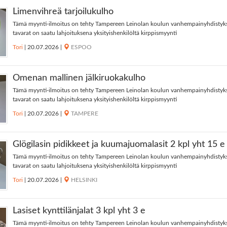
Limenvihreä tarjoilukulho
Tämä myynti-ilmoitus on tehty Tampereen Leinolan koulun vanhempainyhdistyk
tavarat on saatu lahjoituksena yksityishenkilöltä kirppismyynti
Tori
|
20.07.2026
|
ESPOO
Omenan mallinen jälkiruokakulho
Tämä myynti-ilmoitus on tehty Tampereen Leinolan koulun vanhempainyhdistyk
tavarat on saatu lahjoituksena yksityishenkilöltä kirppismyynti
Tori
|
20.07.2026
|
TAMPERE
Glögilasin pidikkeet ja kuumajuomalasit 2 kpl yht 15 e
Tämä myynti-ilmoitus on tehty Tampereen Leinolan koulun vanhempainyhdistyk
tavarat on saatu lahjoituksena yksityishenkilöltä kirppismyynti
Tori
|
20.07.2026
|
HELSINKI
Lasiset kynttilänjalat 3 kpl yht 3 e
Tämä myynti-ilmoitus on tehty Tampereen Leinolan koulun vanhempainyhdistyk