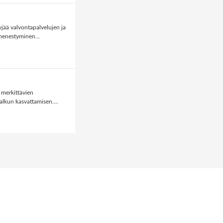
jää valvontapalvelujen ja
menestyminen...
 merkittävien
lkun kasvattamisen....