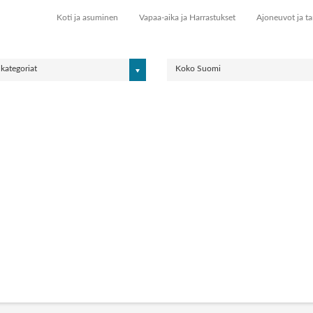
Koti ja asuminen
Vapaa-aika ja Harrastukset
Ajoneuvot ja ta
 kategoriat
Koko Suomi