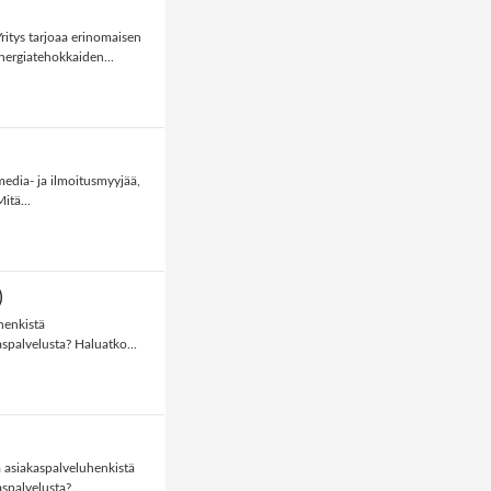
Yritys tarjoaa erinomaisen
nergiatehokkaiden...
edia- ja ilmoitusmyyjää,
itä...
)
uhenkistä
aspalvelusta? Haluatko...
ja asiakaspalveluhenkistä
spalvelusta?...