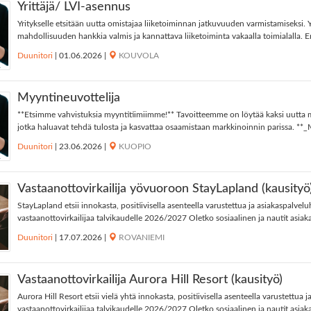
Yrittäjä/ LVI-asennus
Yritykselle etsitään uutta omistajaa liiketoiminnan jatkuvuuden varmistamiseksi. 
mahdollisuuden hankkia valmis ja kannattava liiketoiminta vakaalla toimialalla. E
Duunitori
|
01.06.2026
|
KOUVOLA
Myyntineuvottelija
**Etsimme vahvistuksia myyntitiimiimme!** Tavoitteemme on löytää kaksi uutta m
jotka haluavat tehdä tulosta ja kasvattaa osaamistaan markkinoinnin parissa. **_M
Duunitori
|
23.06.2026
|
KUOPIO
Vastaanottovirkailija yövuoroon StayLapland (kausityö
StayLapland etsii innokasta, positiivisella asenteella varustettua ja asiakaspalvel
vastaanottovirkailijaa talvikaudelle 2026/2027 Oletko sosiaalinen ja nautit asiak
Duunitori
|
17.07.2026
|
ROVANIEMI
Vastaanottovirkailija Aurora Hill Resort (kausityö)
Aurora Hill Resort etsii vielä yhtä innokasta, positiivisella asenteella varustettua 
vastaanottovirkailijaa talvikaudelle 2026/2027 Oletko sosiaalinen ja nautit asiaka