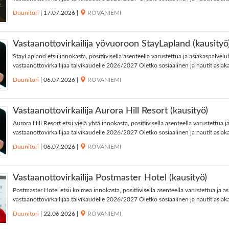
Duunitori
|
17.07.2026
|
ROVANIEMI
Vastaanottovirkailija yövuoroon StayLapland (kausityö
StayLapland etsii innokasta, positiivisella asenteella varustettua ja asiakaspalvel
vastaanottovirkailijaa talvikaudelle 2026/2027 Oletko sosiaalinen ja nautit asiak
Duunitori
|
06.07.2026
|
ROVANIEMI
Vastaanottovirkailija Aurora Hill Resort (kausityö)
Aurora Hill Resort etsii vielä yhtä innokasta, positiivisella asenteella varustettua 
vastaanottovirkailijaa talvikaudelle 2026/2027 Oletko sosiaalinen ja nautit asiaka
Duunitori
|
06.07.2026
|
ROVANIEMI
Vastaanottovirkailija Postmaster Hotel (kausityö)
Postmaster Hotel etsii kolmea innokasta, positiivisella asenteella varustettua ja a
vastaanottovirkailijaa talvikaudelle 2026/2027 Oletko sosiaalinen ja nautit asiaka
Duunitori
|
22.06.2026
|
ROVANIEMI