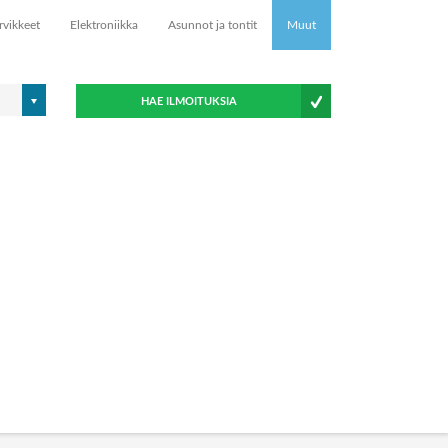
rvikkeet
Elektroniikka
Asunnot ja tontit
Muut
HAE ILMOITUKSIA