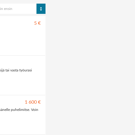
in ensin
5 €
ijä tai vasta työurasi
1 600 €
änelle puhelimitse. Voin