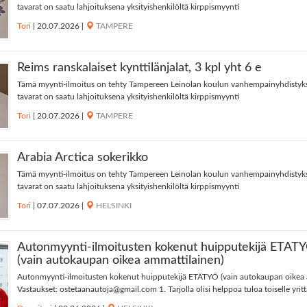
tavarat on saatu lahjoituksena yksityishenkilöltä kirppismyynti
Tori
|
20.07.2026
|
TAMPERE
Reims ranskalaiset kynttilänjalat, 3 kpl yht 6 e
Tämä myynti-ilmoitus on tehty Tampereen Leinolan koulun vanhempainyhdistyk
tavarat on saatu lahjoituksena yksityishenkilöltä kirppismyynti
Tori
|
20.07.2026
|
TAMPERE
Arabia Arctica sokerikko
Tämä myynti-ilmoitus on tehty Tampereen Leinolan koulun vanhempainyhdistyk
tavarat on saatu lahjoituksena yksityishenkilöltä kirppismyynti
Tori
|
07.07.2026
|
HELSINKI
Autonmyynti-ilmoitusten kokenut huipputekijä ETÄT
(vain autokaupan oikea ammattilainen)
Autonmyynti-ilmoitusten kokenut huipputekijä ETÄTYÖ (vain autokaupan oikea 
Vastaukset:
ostetaanautoja@gmail.com
1. Tarjolla olisi helppoa tuloa toiselle yrittä