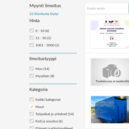
Myynti ilmoitus
Uusin ensin
Järjestä
22 ilmoitusta löytyi
Hinta
ilmoitukset:
0 - 10 (6)
11 - 50 (1)
1001 - 5000 (1)
Ilmoitustyyppi
Muu (14)
Myydään (8)
Kategoria
Kaikki kategoriat
Muut
Työpaikat ja yritykset
(14)
Koti ja sisustus
(6)
Eläimet ja eläintarvikkeet