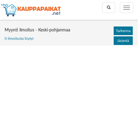
Toggle
Toggle
search
naviga
Myynti ilmoitus - Keski-pohjanmaa
Tarkenna
0 ilmoitusta löytyi
Järjestä