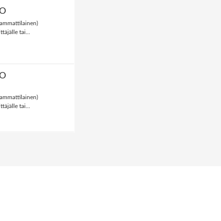
YÖ
ammattilainen)
täjälle tai...
YÖ
ammattilainen)
täjälle tai...