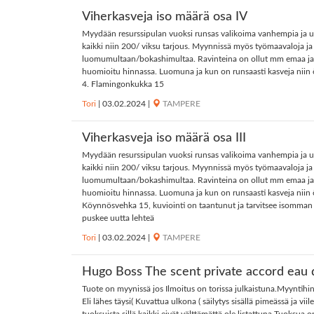
Viherkasveja iso määrä osa IV
Myydään resurssipulan vuoksi runsas valikoima vanhempia ja uu
kaikki niin 200/ viksu tarjous. Myynnissä myös työmaavaloja ja
luomumultaan/bokashimultaa. Ravinteina on ollut mm emaa ja hy
huomioitu hinnassa. Luomuna ja kun on runsaasti kasveja niin
4. Flamingonkukka 15
Tori
|
03.02.2024
|
TAMPERE
Viherkasveja iso määrä osa III
Myydään resurssipulan vuoksi runsas valikoima vanhempia ja uu
kaikki niin 200/ viksu tarjous. Myynnissä myös työmaavaloja ja
luomumultaan/bokashimultaa. Ravinteina on ollut mm emaa ja hy
huomioitu hinnassa. Luomuna ja kun on runsaasti kasveja niin öt
Köynnösvehka 15, kuviointi on taantunut ja tarvitsee isomman
puskee uutta lehteä
Tori
|
03.02.2024
|
TAMPERE
Hugo Boss The scent private accord eau
Tuote on myynissä jos Ilmoitus on torissa julkaistuna.Myynti
Eli lähes täysi( Kuvattua ulkona ( säilytys sisällä pimeässä ja 