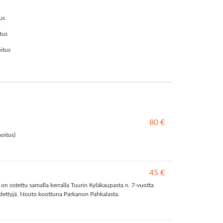
us
tus
itus
80 €
oitus)
45 €
on ostettu samalla kerralla Tuurin Kyläkaupasta n. 7-vuotta
pidettyjä. Nouto koottuna Parkanon Pahkalasta.