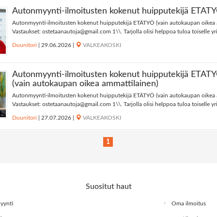
Autonmyynti-ilmoitusten kokenut huipputekijä ETÄT
Autonmyynti-ilmoitusten kokenut huipputekijä ETÄTYÖ (vain autokaupan oikea 
Vastaukset:
ostetaanautoja@gmail.com
1\\. Tarjolla olisi helppoa tuloa toiselle yrit
Duunitori
|
29.06.2026
|
VALKEAKOSKI
Autonmyynti-ilmoitusten kokenut huipputekijä ETÄT
(vain autokaupan oikea ammattilainen)
Autonmyynti-ilmoitusten kokenut huipputekijä ETÄTYÖ (vain autokaupan oikea 
Vastaukset:
ostetaanautoja@gmail.com
1\\. Tarjolla olisi helppoa tuloa toiselle yrit
Duunitori
|
27.07.2026
|
VALKEAKOSKI
1
Suositut haut
myynti
Oma ilmoitus