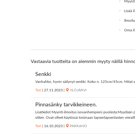
Myynti
Lisää i
Ilmoitu
Oma il
Vastaavia tuotteita on aiemmin myyty näillä hinno
Senkki
Vanhahko, hyvin säilynyt senkki. Koko n. 125cm/45cm. Mitat siis
Tori
|
27.11.2023
|
YLÖJÄRVI
Pinnasänky tarvikkeineen.
Lisätiedot Myynti-ilmoitus isovanhempieni puolesta:Myydään pin
sitten. Ovat olleet käytössä toisinaan lapsenlapsenlasten viera
Tori
|
16.10.2023
|
PARKANO