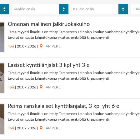
Vanhin ensin
Kallein ensin
Halv
Omenan mallinen jälkiruokakulho
Tämä myynti-ilmoitus on tehty Tampereen Leinolan koulun vanhempainyhdistyk
tavarat on saatu lahjoituksena yksityishenkilöltä kirppismyynti
Tori
|
20.07.2026
|
TAMPERE
Lasiset kynttilänjalat 3 kpl yht 3 e
Tämä myynti-ilmoitus on tehty Tampereen Leinolan koulun vanhempainyhdistyk
tavarat on saatu lahjoituksena yksityishenkilöltä kirppismyynti
Tori
|
20.07.2026
|
TAMPERE
Reims ranskalaiset kynttilänjalat, 3 kpl yht 6 e
Tämä myynti-ilmoitus on tehty Tampereen Leinolan koulun vanhempainyhdistyk
tavarat on saatu lahjoituksena yksityishenkilöltä kirppismyynti
Tori
|
20.07.2026
|
TAMPERE