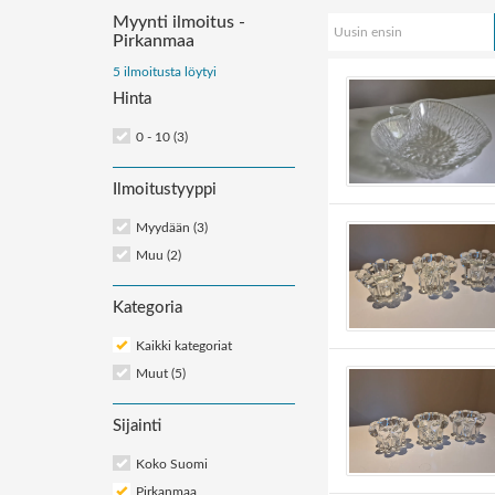
Myynti ilmoitus -
Uusin ensin
Pirkanmaa
Järjestä
5 ilmoitusta löytyi
ilmoitukset:
Hinta
0 - 10 (3)
Ilmoitustyyppi
Myydään (3)
Muu (2)
Kategoria
Kaikki kategoriat
Muut
(5)
Sijainti
Koko Suomi
Pirkanmaa