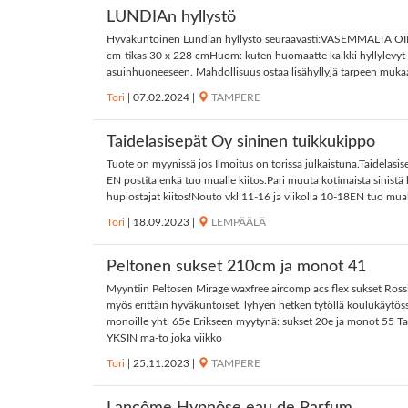
LUNDIAn hyllystö
Hyväkuntoinen Lundian hyllystö seuraavasti:VASEMMALTA OIKEALL
cm-tikas 30 x 228 cmHuom: kuten huomaatte kaikki hyllylevyt eiv
asuinhuoneeseen. Mahdollisuus ostaa lisähyllyjä tarpeen mukaan,
Tori
|
07.02.2024
|
TAMPERE
Taidelasisepät Oy sininen tuikkukippo
Tuote on myynissä jos Ilmoitus on torissa julkaistuna.Taidelasis
EN postita enkä tuo mualle kiitos.Pari muuta kotimaista sinistä
hupiostajat kiitos!Nouto vkl 11-16 ja viikolla 10-18EN tuo mual
Tori
|
18.09.2023
|
LEMPÄÄLÄ
Peltonen sukset 210cm ja monot 41
Myyntiin Peltosen Mirage waxfree aircomp acs flex sukset Rossig
myös erittäin hyväkuntoiset, lyhyen hetken tytöllä koulukäytös
monoille yht. 65e Erikseen myytynä: sukset 20e ja monot 55
YKSIN ma-to joka viikko
Tori
|
25.11.2023
|
TAMPERE