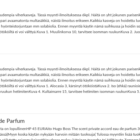
dempia viherkasveja. Tässä myynti-ilmoituksessa 6kpl. Näitä on yht jokunen parisenky
 pari avaamatonta multasäkkiä, näistä ilmoitus erikseen.Kaikkia kasveja on hoidettu l
önteistorjuntaan mm solabiolia. Ennen myyntiä käytin nämä suihkussa ja hoidin solabi
 ötököiltä ei voi välttyä.Kuva 1. Muulinkorva 10, tarvitsee isomman ruukunKuva 2. 
dempia viherkasveja. Tässä myynti-ilmoituksessa 6kpl. Näitä on yht jokunen parisenky
 pari avaamatonta multasäkkiä, näistä ilmoitus erikseen.Kaikkia kasveja on hoidettu l
önteistorjuntaan mm solabiolia. Ennen myyntiä käytin nämä suihkussa ja hoidin solabi
ököiltä ei voi välttyä.Kuva 1. Alocasia 3, kärsinyt ötököistäKuva 2. Iso (ehkä) rauni
 ruukun hetimitenKuva 4. Kultaimarre 15, tarvitsee hetimiten isomman ruukunKuva 5.
 de Parfum
hinta on lopullinenHP 45 EURAito Hugo Boss The scent private accord eau de parfum 
viileässä)Myyn koska käytän nykyään harvoin mitään tuoksuja( Tulossa myyntiin lisää tuo