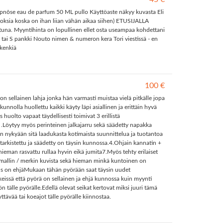
Hypnôse eau de parfum 50 ML pullo Käyttöaste näkyy kuvasta Eli
toksia koska on ihan liian vähän aikaa siihen) ETUSIJALLA
tuna. Myyntihinta on lopullinen ellet osta useampaa kohdettani
tai S pankki Nouto nimen & numeron kera Tori viestissä - en
 kenkiä
100 €
 on sellainen lahja jonka hän varmasti muistaa vielä pitkälle jopa
unnolla huollettu kaikki käyty läpi asiallinen ja erittäin hyvä
olto vapaat täydellisesti toimivat 3 erillistä
 .Löytyy myös perinteinen jalkajarru sekä säädetty napakka
 nykyään sitä laadukasta kotimaista suunnittelua ja tuotantoa
t tarkistettu ja säädetty on täysin kunnossa.4.Ohjain kannatin +
 hieman rasvattu rullaa hyvin eikä jumita7.Myös tehty erilaiset
n mallin / merkin kuvista sekä hieman minkä kuntoinen on
jus on ehjäMukaan tähän pyörään saat täysin uudet
issä että pyörä on sellainen ja ehjä kunnossa kuin myynti
tälle pyörälle.Edellä olevat seikat kertovat miksi juuri tämä
vää tai koeajot tälle pyörälle kiinnostaa.