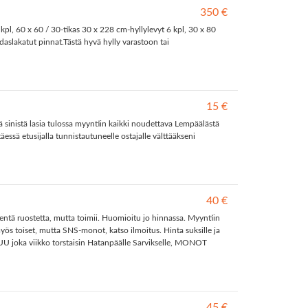
350 €
l, 60 x 60 / 30-tikas 30 x 228 cm-hyllylevyt 6 kpl, 30 x 80
daslakatut pinnat.Tästä hyvä hylly varastoon tai
15 €
ä sinistä lasia tulossa myyntiin kaikki noudettava Lempäälästä
ssä etusijalla tunnistautuneelle ostajalle välttääkseni
40 €
ientä ruostetta, mutta toimii. Huomioitu jo hinnassa. Myyntiin
ös toiset, mutta SNS-monot, katso ilmoitus. Hinta suksille ja
 joka viikko torstaisin Hatanpäälle Sarvikselle, MONOT
45 €