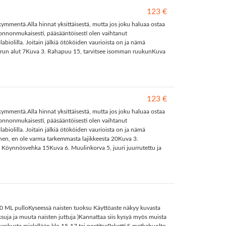
123 €
mmentä.Alla hinnat yksittäisestä, mutta jos joku haluaa ostaa
uonnonmukaisesti, pääsääntöisesti olen vaihtanut
olilla. Joitain jälkiä ötököiden vaurioista on ja nämä
Juorun alut 7Kuva 3. Rahapuu 15, tarvitsee isomman ruukunKuva
123 €
mmentä.Alla hinnat yksittäisestä, mutta jos joku haluaa ostaa
uonnonmukaisesti, pääsääntöisesti olen vaihtanut
olilla. Joitain jälkiä ötököiden vaurioista on ja nämä
oinen, en ole varma tarkemmasta lajikkeesta 20Kuva 3.
 Köynnösvehka 15Kuva 6. Muulinkorva 5, juuri juurrutettu ja
30 ML pulloKyseessä naisten tuoksu Käyttöaste näkyy kuvasta
ksuja ja muuta naisten juttuja )Kannattaa siis kysyä myös muista