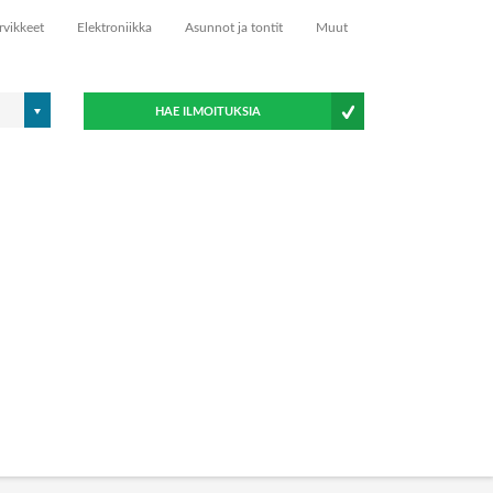
rvikkeet
Elektroniikka
Asunnot ja tontit
Muut
HAE ILMOITUKSIA