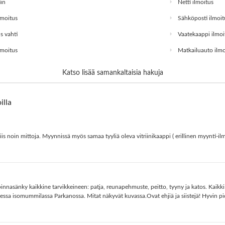
in
Netti ilmoitus
lmoitus
Sähköposti ilmoit
s vahti
Vaatekaappi ilmoi
moitus
Matkailuauto ilmo
Katso lisää samankaltaisia hakuja
illa
 noin mittoja. Myynnissä myös samaa tyyliä oleva vitriinikaappi ( erillinen myynti-ilm
nasänky kaikkine tarvikkeineen: patja, reunapehmuste, peitto, tyyny ja katos. Kaikki 
illessa isomummilassa Parkanossa. Mitat näkyvät kuvassa.Ovat ehjiä ja siistejä! Hyvin 