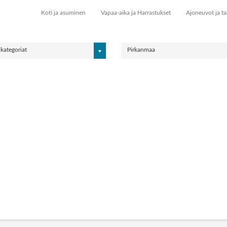
Koti ja asuminen
Vapaa-aika ja Harrastukset
Ajoneuvot ja ta
 kategoriat
Pirkanmaa