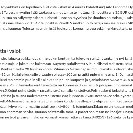
na. Myyntihinta on lopullinen ellet osta vähintän 4 muuta kohdettani:) Aito Lancôme 
( Tulossa myyntiin lisää tuoksuja ja muuta naisten juttuja ) En postita alle 35 EUR os
ua on säilytetty asianmukaisesti Tuote on myynissä jos Ilmoitus on torissa julkais
ta mielellään klo 15-17 tai postitse Paketti S matkahuolto ostaja maksaa Maksu MP 
: s.a.kauneus Tulossa myyntiin lisää tuoksuja , koruja, huiveja sekä merkkivaatteita ja
ta+valot
a lahjaksi vaikka jopa sinne pukin konttiin tai tulevalle synttärit sankarille nyt kyllä
00e ostajalle joka tulee hakemaan .Käytetty puhdistettu & huolellisesti tarkistettu sekä k
.Renkaat : koko 20 tuumaa korkeusShimano Nexus naparumpu tekniikalla olevat lähes hu
-32 cm Kaikille kuskeille pituuden ollessa+105vm ja siittä pidemmille aina 140cm asti
reilusti molemmin puolin yli / alle 300 riippuen kaupasta ja ajankohdastaNAKAMURA on
nnossa.2.Poljin keskiölaakerit tarkistettu on kunnossa.3.käsijarru & jalkajarrut molemma
.5.Ketjut puhdistettu + rasvattu sekä samalla kiristetty.6.Poljinlaakerit tarkistettu ja
avat edessä ja takana molemmat tarkistettuOvat kunnossa.9.Varusteet näkee sekä pyörä
tokelloMolemmat heijastimetSatulan istuin kohdan päällyspinta ehjä Samoin Ketjusuo
an lyhyehkö normaaliin asialliseen käyttöön & toimintaan.Takuu reilun kaupan merke
hieman enemmän selviää suoraan soittamalla samalla pääset sopimaan ne koeajot + näytön 
 ne työt ja vaivan näkö on varmasti ymmärrettävää tämä.0402537126 soita jos kysyttä