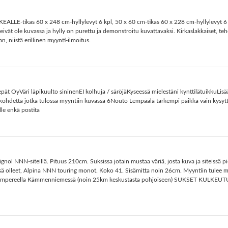
E-tikas 60 x 248 cm-hyllylevyt 6 kpl, 50 x 60 cm-tikas 60 x 228 cm-hyllylevyt 6 kp
ät ole kuvassa ja hylly on purettu ja demonstroitu kuvattavaksi. Kirkaslakkaiset, teh
 niistä erillinen myynti-ilmoitus.
epät OyVäri läpikuulto sininenEI kolhuja / säröjäKyseessä mielestäni kynttilätuikkuLisä
 kohdetta jotka tulossa myyntiin kuvassa 6Nouto Lempäälä tarkempi paikka vain kysyttäe
le enkä postita
nol NNN-siteillä. Pituus 210cm. Suksissa jotain mustaa väriä, josta kuva ja siteissä p
sä olleet, Alpina NNN touring monot. Koko 41. Sisämitta noin 26cm. Myyntiin tulee my
 Tampereella Kämmenniemessä (noin 25km keskustasta pohjoiseen) SUKSET KULKEUTUU