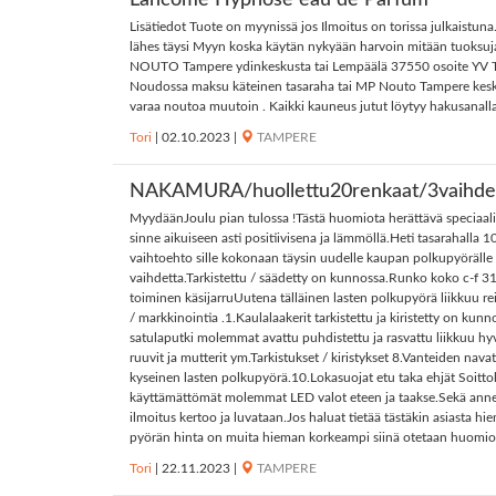
Lancôme Hypnôse eau de Parfum
Lisätiedot Tuote on myynissä jos Ilmoitus on torissa julkaistu
lähes täysi Myyn koska käytän nykyään harvoin mitään tuoksuja 
NOUTO Tampere ydinkeskusta tai Lempäälä 37550 osoite YV Tuoks
Noudossa maksu käteinen tasaraha tai MP Nouto Tampere keskus
varaa noutoa muutoin . Kaikki kauneus jutut löytyy hakusanalla 
Tori
|
02.10.2023
|
TAMPERE
NAKAMURA/huollettu20renkaat/3vaihdet
MyydäänJoulu pian tulossa !Tästä huomiota herättävä speciaali ide
sinne aikuiseen asti positiivisena ja lämmöllä.Heti tasarahalla 1
vaihtoehto sille kokonaan täysin uudelle kaupan polkupyörälle 
vaihdetta.Tarkistettu / säädetty on kunnossa.Runko koko c-f 31
toiminen käsijarruUutena tälläinen lasten polkupyörä liikkuu 
/ markkinointia .1.Kaulalaakerit tarkistettu ja kiristetty on ku
satulaputki molemmat avattu puhdistettu ja rasvattu liikkuu hyvin
ruuvit ja mutterit ym.Tarkistukset / kiristykset 8.Vanteiden n
kyseinen lasten polkupyörä.10.Lokasuojat etu taka ehjät Soit
käyttämättömät molemmat LED valot eteen ja taakse.Sekä anneta
ilmoitus kertoo ja luvataan.Jos haluat tietää tästäkin asiasta 
pyörän hinta on muita hieman korkeampi siinä otetaan huomioon
Tori
|
22.11.2023
|
TAMPERE