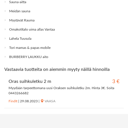
Sauna-aitta
Meidän sauna
Myytävät Rauma
Omakotitalo uima allas Vantaa
Lahela Tuusula
Tori mamas & papas mobile
BURBERRY LAUKKU aito
Vastaavia tuotteita on aiemmin myyty näillä hinnoilla
Oras suihkuletku 2 m
3 €
Myydään tarpeettomana uusi Oraksen suihkuletku 2m. Hinta 3€. Soita
0443266682
FindIt
|
29.08.2023
|
VAASA