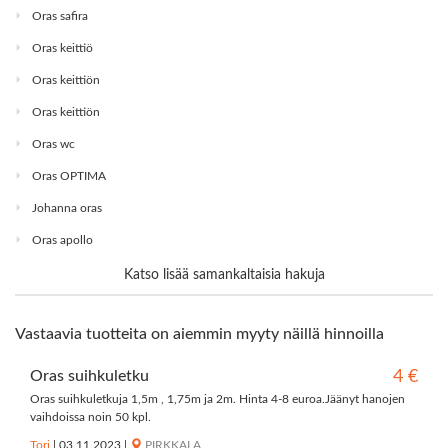
Oras safira
Oras keittiö
Oras keittiön
Oras keittiön
Oras wc
Oras OPTIMA
Johanna oras
Oras apollo
Katso lisää samankaltaisia hakuja
Vastaavia tuotteita on aiemmin myyty näillä hinnoilla
Oras suihkuletku
4 €
Oras suihkuletkuja 1,5m , 1,75m ja 2m. Hinta 4-8 euroa.Jäänyt hanojen
vaihdoissa noin 50 kpl.
Tori
|
03.11.2023
|
PIRKKALA