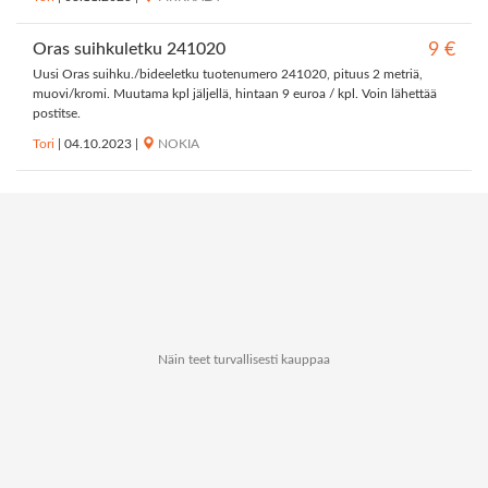
Oras suihkuletku 241020
9 €
Uusi Oras suihku./bideeletku tuotenumero 241020, pituus 2 metriä,
muovi/kromi. Muutama kpl jäljellä, hintaan 9 euroa / kpl. Voin lähettää
postitse.
Tori
|
04.10.2023
|
NOKIA
Näin teet turvallisesti kauppaa
Tietoa Kauppapaikat.netistä
Tietosuoja