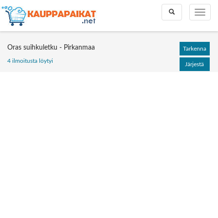
Toggle
Toggle
search
naviga
Oras suihkuletku - Pirkanmaa
Tarkenna
4 ilmoitusta löytyi
Järjestä