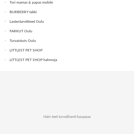
Tori mamas & papas mobile
BURBERRY takki
Lastentarvikkeet Oulu
FARKUT Oulu
Turvaistuin Oulu
LITTLEST PET SHOP
LITTLEST PET SHOP hahmoja
Näin teet turvallisesti kauppaa
Tietoa Kauppapaikat.netistä