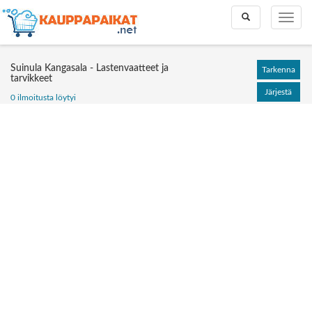
Toggle
Toggle
search
naviga
Suinula Kangasala - Lastenvaatteet ja
Tarkenna
tarvikkeet
Järjestä
0 ilmoitusta löytyi