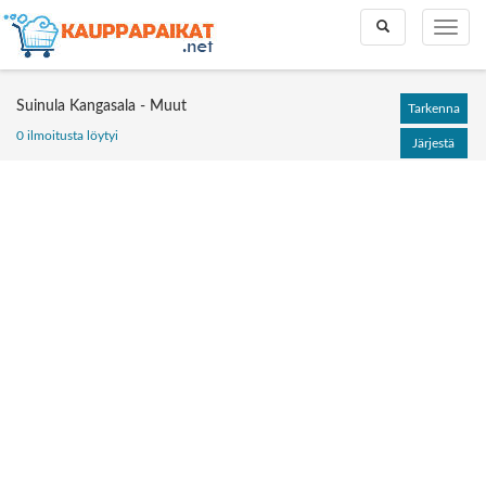
Toggle
Toggle
search
naviga
Suinula Kangasala - Muut
Tarkenna
0 ilmoitusta löytyi
Järjestä