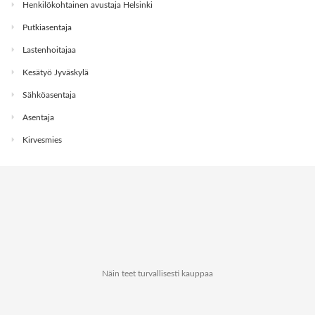
Henkilökohtainen avustaja Helsinki
Putkiasentaja
Lastenhoitajaa
Kesätyö Jyväskylä
Sähköasentaja
Asentaja
Kirvesmies
Näin teet turvallisesti kauppaa
Tietoa Kauppapaikat.netistä