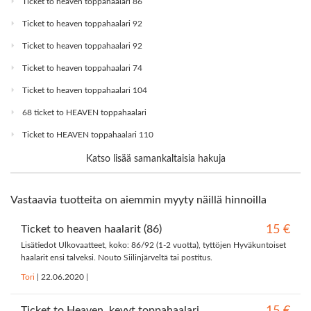
Ticket to heaven toppahaalari 86
Ticket to heaven toppahaalari 92
Ticket to heaven toppahaalari 92
Ticket to heaven toppahaalari 74
Ticket to heaven toppahaalari 104
68 ticket to HEAVEN toppahaalari
Ticket to HEAVEN toppahaalari 110
Katso lisää samankaltaisia hakuja
Vastaavia tuotteita on aiemmin myyty näillä hinnoilla
Ticket to heaven haalarit (86)
15 €
Lisätiedot Ulkovaatteet, koko: 86/92 (1-2 vuotta), tyttöjen Hyväkuntoiset
haalarit ensi talveksi. Nouto Siilinjärveltä tai postitus.
Tori
|
22.06.2020
|
Ticket to Heaven, kevyt toppahaalari,