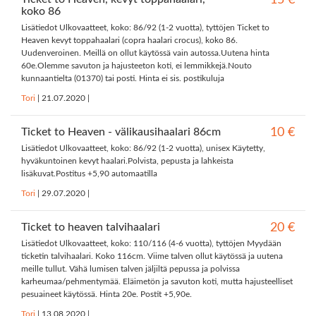
15 €
koko 86
Lisätiedot Ulkovaatteet, koko: 86/92 (1-2 vuotta), tyttöjen Ticket to
Heaven kevyt toppahaalari (copra haalari crocus), koko 86.
Uudenveroinen. Meillä on ollut käytössä vain autossa.Uutena hinta
60e.Olemme savuton ja hajusteeton koti, ei lemmikkejä.Nouto
kunnaantielta (01370) tai posti. Hinta ei sis. postikuluja
Tori
|
21.07.2020
|
Ticket to Heaven - välikausihaalari 86cm
10 €
Lisätiedot Ulkovaatteet, koko: 86/92 (1-2 vuotta), unisex Käytetty,
hyväkuntoinen kevyt haalari.Polvista, pepusta ja lahkeista
lisäkuvat.Postitus +5,90 automaatilla
Tori
|
29.07.2020
|
Ticket to heaven talvihaalari
20 €
Lisätiedot Ulkovaatteet, koko: 110/116 (4-6 vuotta), tyttöjen Myydään
ticketin talvihaalari. Koko 116cm. Viime talven ollut käytössä ja uutena
meille tullut. Vähä lumisen talven jäljiltä pepussa ja polvissa
karheumaa/pehmentymää. Eläimetön ja savuton koti, mutta hajusteelliset
pesuaineet käytössä. Hinta 20e. Postit +5,90e.
Tori
|
13.08.2020
|