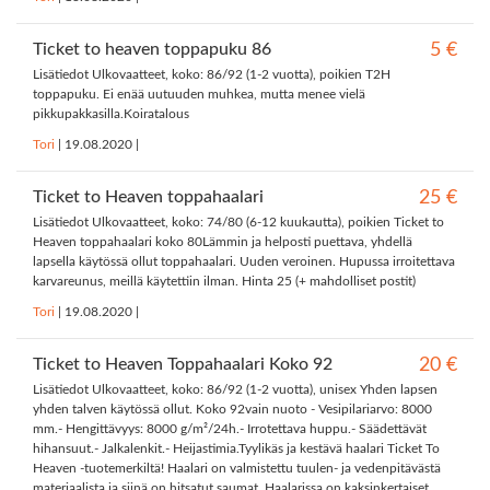
Ticket to heaven toppapuku 86
5 €
Lisätiedot Ulkovaatteet, koko: 86/92 (1-2 vuotta), poikien T2H
toppapuku. Ei enää uutuuden muhkea, mutta menee vielä
pikkupakkasilla.Koiratalous
Tori
|
19.08.2020
|
Ticket to Heaven toppahaalari
25 €
Lisätiedot Ulkovaatteet, koko: 74/80 (6-12 kuukautta), poikien Ticket to
Heaven toppahaalari koko 80Lämmin ja helposti puettava, yhdellä
lapsella käytössä ollut toppahaalari. Uuden veroinen. Hupussa irroitettava
karvareunus, meillä käytettiin ilman. Hinta 25 (+ mahdolliset postit)
Tori
|
19.08.2020
|
Ticket to Heaven Toppahaalari Koko 92
20 €
Lisätiedot Ulkovaatteet, koko: 86/92 (1-2 vuotta), unisex Yhden lapsen
yhden talven käytössä ollut. Koko 92vain nuoto - Vesipilariarvo: 8000
mm.- Hengittävyys: 8000 g/m²/24h.- Irrotettava huppu.- Säädettävät
hihansuut.- Jalkalenkit.- Heijastimia.Tyylikäs ja kestävä haalari Ticket To
Heaven -tuotemerkiltä! Haalari on valmistettu tuulen- ja vedenpitävästä
materiaalista ja siinä on hitsatut saumat. Haalarissa on kaksinkertaiset