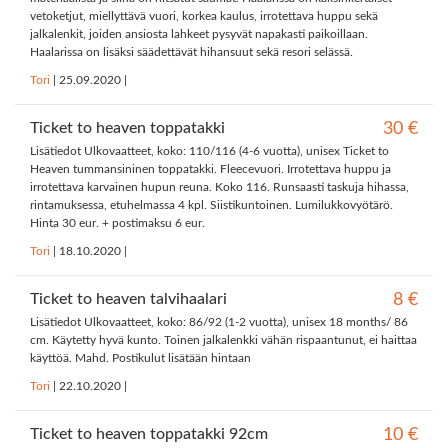
vetoketjut, miellyttävä vuori, korkea kaulus, irrotettava huppu sekä
jalkalenkit, joiden ansiosta lahkeet pysyvät napakasti paikoillaan.
Haalarissa on lisäksi säädettävät hihansuut sekä resori selässä.
Tori
|
25.09.2020
|
Ticket to heaven toppatakki
30 €
Lisätiedot Ulkovaatteet, koko: 110/116 (4-6 vuotta), unisex Ticket to
Heaven tummansininen toppatakki. Fleecevuori. Irrotettava huppu ja
irrotettava karvainen hupun reuna. Koko 116. Runsaasti taskuja hihassa,
rintamuksessa, etuhelmassa 4 kpl. Siistikuntoinen. Lumilukkovyötärö.
Hinta 30 eur. + postimaksu 6 eur.
Tori
|
18.10.2020
|
Ticket to heaven talvihaalari
8 €
Lisätiedot Ulkovaatteet, koko: 86/92 (1-2 vuotta), unisex 18 months/ 86
cm. Käytetty hyvä kunto. Toinen jalkalenkki vähän rispaantunut, ei haittaa
käyttöä. Mahd. Postikulut lisätään hintaan
Tori
|
22.10.2020
|
Ticket to heaven toppatakki 92cm
10 €