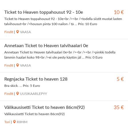
Ticket to Heaven toppahousut 92 - 10e
10 €
Ticket to Heaven toppahousut 92 - 10e<br /><br />todella siistit mustat lasten
talvihousut<br />housun pinta 100 nailon / tä ... Pris: 10 Euro
FindIt
|
VAASA
Annetaan Ticket to Heaven talvihaalari 0e
Annetaan Ticket to Heaven talvihaalari 0e<br /><br /><br />pinkki todella
lämmin haalari koko 98<br />ei ole pesty käytön jäl ... Pris: 0 Euro
FindIt
|
VAASA
Regnjacka Ticket to heaven 128
5 €
Bra skick. ... Pris: 5 Euro
FindIt
|
UUSIKAARLEPYY
Välikausisetti Ticket to heaven 86cm(92)
35 €
Välikausisetti Ticket to heaven 86cm(92)
Tori
|
RIIHIM