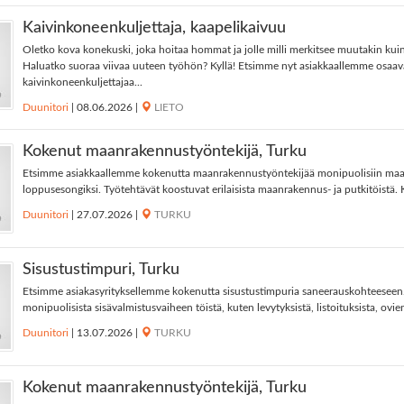
Kaivinkoneenkuljettaja, kaapelikaivuu
Oletko kova konekuski, joka hoitaa hommat ja jolle milli merkitsee muutakin kuin
Haluatko suoraa viivaa uuteen työhön? Kyllä! Etsimme nyt asiakkaallemme osaa
kaivinkoneenkuljettajaa...
Duunitori
|
08.06.2026
|
LIETO
Kokenut maanrakennustyöntekijä, Turku
Etsimme asiakkaallemme kokenutta maanrakennustyöntekijää monipuolisiin maan
loppusesongiksi. Työtehtävät koostuvat erilaisista maanrakennus- ja putkitöistä.
Duunitori
|
27.07.2026
|
TURKU
Sisustustimpuri, Turku
Etsimme asiakasyrityksellemme kokenutta sisustustimpuria saneerauskohteeseen
monipuolisista sisävalmistusvaiheen töistä, kuten levytyksistä, listoituksista, ovien
Duunitori
|
13.07.2026
|
TURKU
Kokenut maanrakennustyöntekijä, Turku