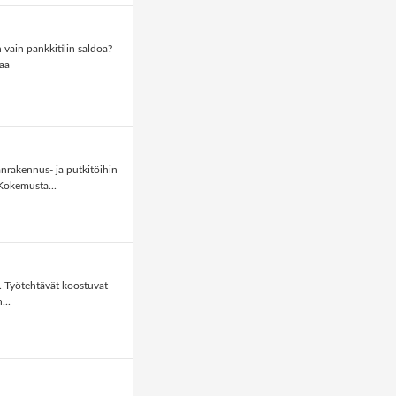
 vain pankkitilin saldoa?
vaa
rakennus- ja putkitöihin
 Kokemusta...
. Työtehtävät koostuvat
...