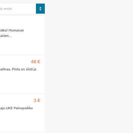
in ensin
hyväksi! Humanan
aisen...
48 €
inaa. Pinta on siisti ja
3 €
taja LIKE Painopaikka