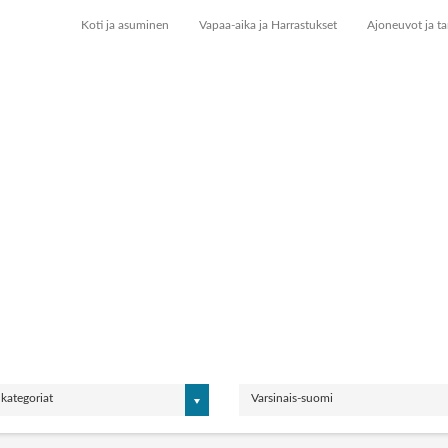
Koti ja asuminen
Vapaa-aika ja Harrastukset
Ajoneuvot ja ta
 kategoriat
Varsinais-suomi