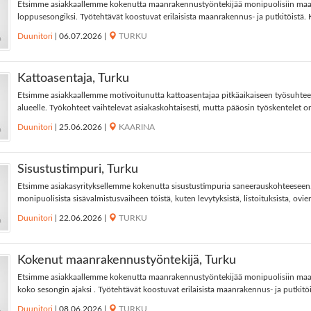
Etsimme asiakkaallemme kokenutta maanrakennustyöntekijää monipuolisiin maan
loppusesongiksi. Työtehtävät koostuvat erilaisista maanrakennus- ja putkitöistä.
Duunitori
|
06.07.2026
|
TURKU
Kattoasentaja, Turku
Etsimme asiakkaallemme motivoitunutta kattoasentajaa pitkäaikaiseen työsuhte
alueelle. Työkohteet vaihtelevat asiakaskohtaisesti, mutta pääosin työskentelet om
Duunitori
|
25.06.2026
|
KAARINA
Sisustustimpuri, Turku
Etsimme asiakasyrityksellemme kokenutta sisustustimpuria saneerauskohteeseen
monipuolisista sisävalmistusvaiheen töistä, kuten levytyksistä, listoituksista, ovien
Duunitori
|
22.06.2026
|
TURKU
Kokenut maanrakennustyöntekijä, Turku
Etsimme asiakkaallemme kokenutta maanrakennustyöntekijää monipuolisiin maan
koko sesongin ajaksi . Työtehtävät koostuvat erilaisista maanrakennus- ja putkitöis
Duunitori
|
08.06.2026
|
TURKU