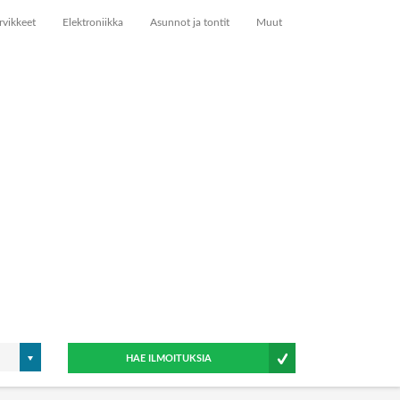
rvikkeet
Elektroniikka
Asunnot ja tontit
Muut
HAE ILMOITUKSIA