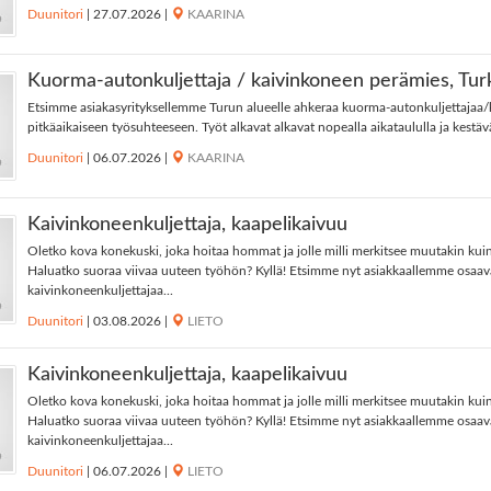
Duunitori
|
27.07.2026
|
KAARINA
Kuorma-autonkuljettaja / kaivinkoneen perämies, Tur
Etsimme asiakasyrityksellemme Turun alueelle ahkeraa kuorma-autonkuljettajaa
pitkäaikaiseen työsuhteeseen. Työt alkavat alkavat nopealla aikataululla ja kestävä
Duunitori
|
06.07.2026
|
KAARINA
Kaivinkoneenkuljettaja, kaapelikaivuu
Oletko kova konekuski, joka hoitaa hommat ja jolle milli merkitsee muutakin kuin
Haluatko suoraa viivaa uuteen työhön? Kyllä! Etsimme nyt asiakkaallemme osaa
kaivinkoneenkuljettajaa...
Duunitori
|
03.08.2026
|
LIETO
Kaivinkoneenkuljettaja, kaapelikaivuu
Oletko kova konekuski, joka hoitaa hommat ja jolle milli merkitsee muutakin kuin
Haluatko suoraa viivaa uuteen työhön? Kyllä! Etsimme nyt asiakkaallemme osaa
kaivinkoneenkuljettajaa...
Duunitori
|
06.07.2026
|
LIETO