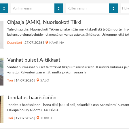
Vanhin ensin
Kallein ensin
Halv
Ohjaaja (AMK), Nuorisokoti Tikki
Tule ohjaajaksi Nuorisokoti Tikkiin ja tekemään merkityksellistä työtä nuorten 
lastensuojelupalveluiden ytimessä on vahva asiakaslähtöisyys. Uskomme, että jok
Duunitori
|
27.07.2026
|
KAARINA
Vanhat puiset A-tikkaat
Vanhat hurmaavat puiset taitettavat tikapuut sisustukseen. Kaunista kulumaa ja pat
vahattu. Rakenteeltaan ehjät, mutta jonkun verran h
Tori
|
14.07.2026
|
SALO
Johdatus baarisököön
Johdatus baarisököön Lisänä tikki ja uusi peli, sökötikki Otso Kantokorpi Kustan
Hakapaino Oy Nidottu, 140 sivua.
Tori
|
12.07.2026
|
TURKU