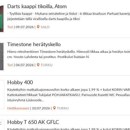
Darts kaappi tikoilla, Atom
- Tyylikäs kaappi - Mukana seinäteline ja liidut - 6 tikkaa kisailuun Parhaat kaver
järjestetään tällä virallisella darts-kaapilla ja tikoi
Tori
|
09.07.2026
|
SALO
Timestone herätyskello
Hieno retrohenkinen Timestone herätyskello. Hienosti tikkaa aikaa ja herätys to
cm. Nouto Lahdesta tai postitus. Postikulut lisätään hi
Tori
|
04.07.2026
|
TURKU
Hobby 400
Käytettyihin matkailuajoneuvoihin korko alkaen jopa 1,99 % + kulut KORIN V
Kattokaiteet/tikkaat Tukijalat POHJARATKAISU: Parivuode Kasetti WC Pesuallas 
istuinryhmä Lisävuode...
Nettikaravaani
|
10.07.2026
|
TURKU
Hobby T 650 AK GFLC
Käytettyihin matkailuajoneuvoihin korko alkaen jopa 1,99 % + kulut KORIN VA