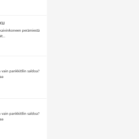
ku
/kaivinkoneen perämiestä
t...
 vain pankkitilin saldoa?
vaa
 vain pankkitilin saldoa?
vaa