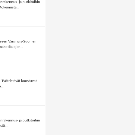
rakennus- ja putkitöihin
 Kokemusta...
eseen Varsinais-Suomen
akotitalojen...
. Työtehtävät koostuvat
...
rakennus- ja putkitöihin
tä....