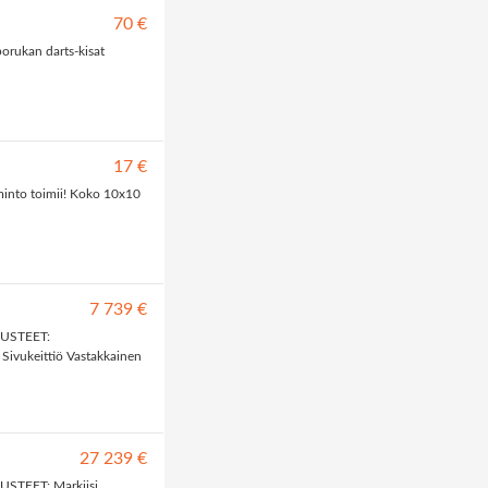
70 €
iporukan darts-kisat
17 €
iminto toimii! Koko 10x10
7 739 €
ARUSTEET:
Sivukeittiö Vastakkainen
27 239 €
RUSTEET: Markiisi