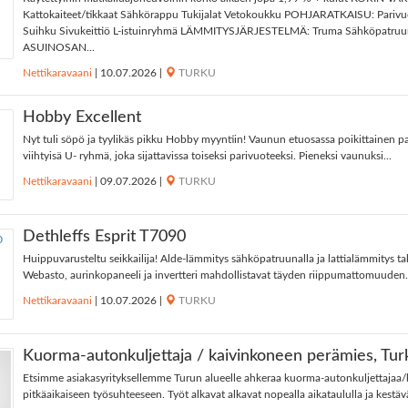
Kattokaiteet/tikkaat Sähkörappu Tukijalat Vetokoukku POHJARATKAISU: Parivu
Suihku Sivukeittiö L-istuinryhmä LÄMMITYSJÄRJESTELMÄ: Truma Sähköpatruun
ASUINOSAN...
Nettikaravaani
|
10.07.2026
|
TURKU
Hobby Excellent
Nyt tuli söpö ja tyylikäs pikku Hobby myyntiin! Vaunun etuosassa poikittainen pa
viihtyisä U- ryhmä, joka sijattavissa toiseksi parivuoteeksi. Pieneksi vaunuksi...
Nettikaravaani
|
09.07.2026
|
TURKU
Dethleffs Esprit T7090
Huippuvarusteltu seikkailija! Alde-lämmitys sähköpatruunalla ja lattialämmitys t
Webasto, aurinkopaneeli ja invertteri mahdollistavat täyden riippumattomuuden.
Nettikaravaani
|
10.07.2026
|
TURKU
Kuorma-autonkuljettaja / kaivinkoneen perämies, Tur
Etsimme asiakasyrityksellemme Turun alueelle ahkeraa kuorma-autonkuljettajaa
pitkäaikaiseen työsuhteeseen. Työt alkavat alkavat nopealla aikataululla ja kestävä