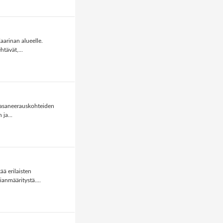
aarinan alueelle.
tävät,...
jasaneerauskohteiden
ja...
ä erilaisten
anmääritystä....