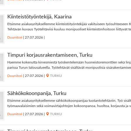
Kiinteistötyöntekijä, Kaarina
Etsimme asiakasyrityksellemme kiinteistötyöntekijää vakituiseen työsuhteeseen K
Tehtävän kuvaus Työtehtäviisi kuuluu monipuoliset kiinteistönhoitoon liittyvät teh
Duunitori
|
27.07.2026
|
Timpuri korjausrakentamiseen, Turku
Haemme kokenutta kirvesmiestä työskentelemään huoneistoremonttien sekä lin
parissa Turun talousalueella. Työtehtävät sisältävät monipuolisia sisärakentamisen 
Duunitori
|
27.07.2026
|
TURKU
Sähkökokoonpanija, Turku
Etsimme asiakasyrityksellemme sähkökokoonpanijaa tuotantotehtäviin. Työ sisältä
työmaavalaisimien sekä voimavirtajohtojen kokoonpanoa, huoltoa, korjausta ja vi
Duunitori
|
27.07.2026
|
TURKU