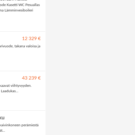
ode Kasetti WC Pesuallas
a Lämminvesiboileri
12 329 €
rivuode, takana valoisa ja
43 239 €
akaavat viihtyvyyden.
 Laadukas...
ku
/kaivinkoneen perämiestä
t...