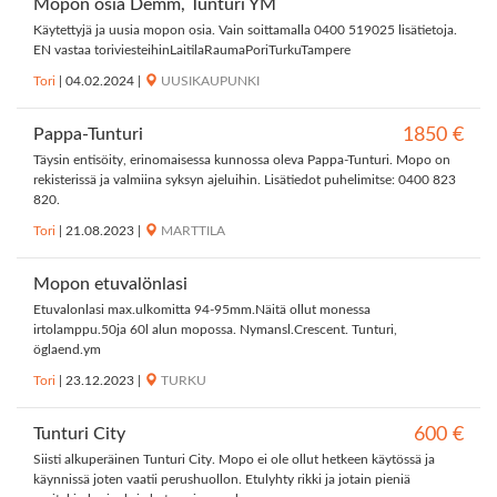
Mopon osia Demm, Tunturi YM
Käytettyjä ja uusia mopon osia. Vain soittamalla 0400 519025 lisätietoja.
EN vastaa toriviesteihinLaitilaRaumaPoriTurkuTampere
Tori
|
04.02.2024
|
UUSIKAUPUNKI
Pappa-Tunturi
1850 €
Täysin entisöity, erinomaisessa kunnossa oleva Pappa-Tunturi. Mopo on
rekisterissä ja valmiina syksyn ajeluihin. Lisätiedot puhelimitse: 0400 823
820.
Tori
|
21.08.2023
|
MARTTILA
Mopon etuvalönlasi
Etuvalonlasi max.ulkomitta 94-95mm.Näitä ollut monessa
irtolamppu.50ja 60l alun mopossa. Nymansl.Crescent. Tunturi,
öglaend.ym
Tori
|
23.12.2023
|
TURKU
Tunturi City
600 €
Siisti alkuperäinen Tunturi City. Mopo ei ole ollut hetkeen käytössä ja
käynnissä joten vaatii perushuollon. Etulyhty rikki ja jotain pieniä