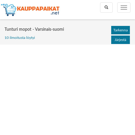
Toggle
Toggle
search
naviga
Tunturi mopot - Varsinais-suomi
Tarkenna
10 ilmoitusta löytyi
Järjestä