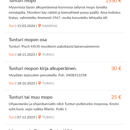
Tunturi mopo
1550 €
Myynnissä täysin alkuperäisessä kunnossa säilynyt mopo toiselta
omistajalta. Moottori käy nätisti ja käsivaihteet pysyy päällä. Ama todistus
löytyy, valmistettu ilmeisesti 1967, mutta luovutettu tehtaalta 68.
Tori
|
15.03.2024
|
KAARINA
Tunturi mopon osa
Tunturi /Puch MS50 moottorin pakokäyrä/äänenvaimennin.
Tori
|
18.11.2023
|
TURKU
Tunturi mopon kirja alkuperäinen.
30 €
Myydään tarjousten perusteella. Puh. 0408312258
Tori
|
18.10.2023
|
TURKU
Tunturi tai muu mopo
25 €
Ohjaustanko ja ohjainkannatin ollut Tunturi putkirunko mopossa. Kromi
suht.hyvä. sopii vaikka fillariin. Putki 1
Tori
|
07.12.2023
|
TURKU