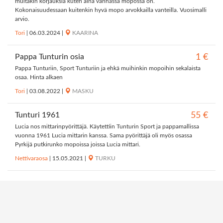
muitakin korjauksia kuten aina vanhassa mopossa on.
Kokonaisuudessaan kuitenkin hyvä mopo arvokkailla vanteilla. Vuosimalli
arvio.
Tori
|
06.03.2024
|
KAARINA
Pappa Tunturin osia
1 €
Pappa Tunturiin, Sport Tunturiin ja ehkä muihinkin mopoihin sekalaista
osaa. Hinta alkaen
Tori
|
03.08.2022
|
MASKU
Tunturi 1961
55 €
Lucia nos mittarinpyörittäjä. Käytettiin Tunturin Sport ja pappamallissa
vuonna 1961 Lucia mittarin kanssa. Sama pyörittäjä oli myös osassa
Pyrkijä putkirunko mopoissa joissa Lucia mittari.
Nettivaraosa
|
15.05.2021
|
TURKU