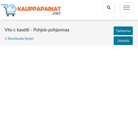
Toggle
Toggle
search
naviga
Vhs-c kasetti - Pohjois-pohjanmaa
Tarkenna
1 ilmoitusta löytyi
Järjestä