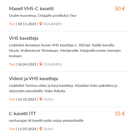
Maxell VHS-C kasetit
50 €
Uudet muoveissa. Ostajalle postikulut 7eur
Tori
|
18.11.2023
|
OULAINEN
VHS kasetteja
Lisätiedot Annetaan kuvan VHS kasetteja n. 300 kpl. Kaikki kerralla.
Nouto. Kulkeutuvat Ylivieskaan, Merijärvelle, Kalajoelle omien menojen
mukaan.
Tori
|
16.04.2023
|
OULAINEN
Videot ja VHS kasetteja
Lisätiedot Toimiva video ja kasa kasetteja. Myydään koko pakettina ja
tarjousten perusteella. Haku Raksila.
Tori
|
16.10.2023
|
OULU
C-kasetti ITT
35 €
vanhanajan Itt kasetti soitin asijaa ymmärtävälle
Tori
|
11.03.2024
|
OULU