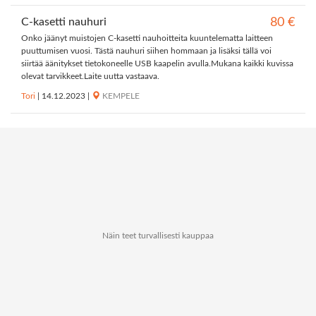
C-kasetti nauhuri
80 €
Onko jäänyt muistojen C-kasetti nauhoitteita kuuntelematta laitteen
puuttumisen vuosi. Tästä nauhuri siihen hommaan ja lisäksi tällä voi
siirtää äänitykset tietokoneelle USB kaapelin avulla.Mukana kaikki kuvissa
olevat tarvikkeet.Laite uutta vastaava.
Tori
|
14.12.2023
|
KEMPELE
Näin teet turvallisesti kauppaa
Tietoa Kauppapaikat.netistä
Tietosuoja