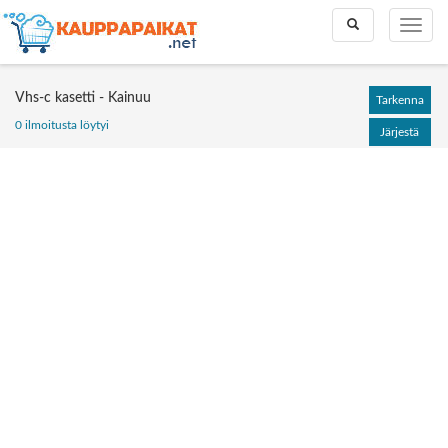
Toggle
Toggle
search
naviga
Vhs-c kasetti - Kainuu
Tarkenna
0 ilmoitusta löytyi
Järjestä