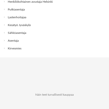
Henkilökohtainen avustaja Helsinki
Putkiasentaja
Lastenhoitajaa
Kesätyö Jyväskylä
Sähköasentaja
Asentaja
Kirvesmies
Näin teet turvallisesti kauppaa
Tietoa Kauppapaikat.netistä