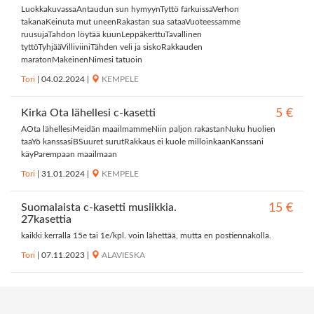
LuokkakuvassaAntaudun sun hymyynTyttö farkuissaVerhon
takanaKeinuta mut uneenRakastan sua sataaVuoteessamme
ruusujaTahdon löytää kuunLeppäkerttuTavallinen
tyttöTyhjääVilliviiniTähden veli ja siskoRakkauden
maratonMakeinenNimesi tatuoin
Tori
|
04.02.2024
|
KEMPELE
Kirka Ota lähellesi c-kasetti
5 €
AOta lähellesiMeidän maailmammeNiin paljon rakastanNuku huolien
taaYö kanssasiBSuuret surutRakkaus ei kuole milloinkaanKanssani
käyParempaan maailmaan
Tori
|
31.01.2024
|
KEMPELE
Suomalaista c-kasetti musiikkia.
15 €
27kasettia
kaikki kerralla 15e tai 1e/kpl. voin lähettää, mutta en postiennakolla.
Tori
|
07.11.2023
|
ALAVIESKA