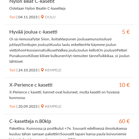
Nylon Beat C-kasetit
Ostetaan Nylon Beatin C-kasetteja
Tori
|
04.11.2023
|
OULU
Hyvää joulua c-kasetti
5 €
Oi sä riemuisaTytär Siion, iloitseVarpunen jouluaamunaJouluyö
juhlayöTonttujen jouluyöKuului laulu enkeltenMe käymme joulun
viettohonHoosiannaKulkusetValkea jouluJoulun kellotOn jouluyöPetteri
PunakuonoKilisee kilisee kulkunenNyt riemuiten tänneTuikkikaa, oi joulun
tähtöset
Tori
|
24.10.2023
|
KEMPELE
X-Perience c kasetti
10 €
X-Perience c kasetti, kannet ovat kuluneet, mutta kasetti on hyvässä
kunnossa.
Tori
|
20.09.2023
|
KEMPELE
C-kasetteja n.80klp
60 €
Pakettina. Kunnossa ja postikulut +7e. Souvarit edellisessä ilmoituksessa
kuuluu tähän samaan pakettiin!Souvatit tapani kansa paula koivuniemie