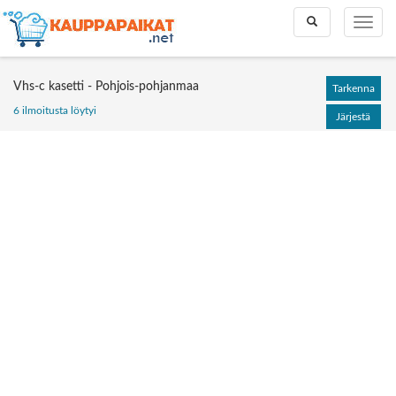
Toggle
Toggle
search
naviga
Vhs-c kasetti - Pohjois-pohjanmaa
Tarkenna
6 ilmoitusta löytyi
Järjestä