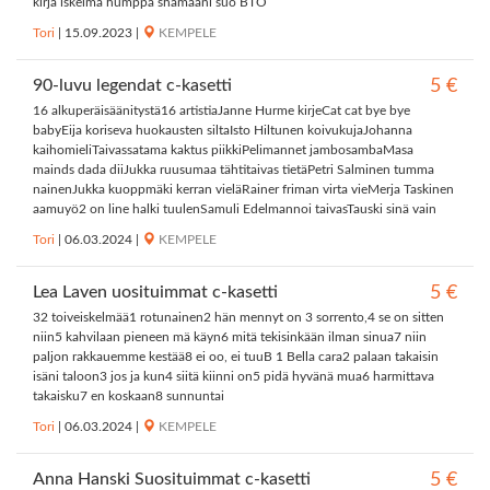
kirja iskelmä humppa shamaani suo BTO
Tori
|
15.09.2023
|
KEMPELE
90-luvu legendat c-kasetti
5 €
16 alkuperäisäänitystä16 artistiaJanne Hurme kirjeCat cat bye bye
babyEija koriseva huokausten siltaIsto Hiltunen koivukujaJohanna
kaihomieliTaivassatama kaktus piikkiPelimannet jambosambaMasa
mainds dada diiJukka ruusumaa tähtitaivas tietäPetri Salminen tumma
nainenJukka kuoppmäki kerran vieläRainer friman virta vieMerja Taskinen
aamuyö2 on line halki tuulenSamuli Edelmannoi taivasTauski sinä vain
Tori
|
06.03.2024
|
KEMPELE
Lea Laven uosituimmat c-kasetti
5 €
32 toiveiskelmää1 rotunainen2 hän mennyt on 3 sorrento,4 se on sitten
niin5 kahvilaan pieneen mä käyn6 mitä tekisinkään ilman sinua7 niin
paljon rakkauemme kestää8 ei oo, ei tuuB 1 Bella cara2 palaan takaisin
isäni taloon3 jos ja kun4 siitä kiinni on5 pidä hyvänä mua6 harmittava
takaisku7 en koskaan8 sunnuntai
Tori
|
06.03.2024
|
KEMPELE
Anna Hanski Suosituimmat c-kasetti
5 €