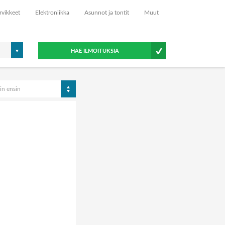
rvikkeet
Elektroniikka
Asunnot ja tontit
Muut
HAE ILMOITUKSIA
in ensin