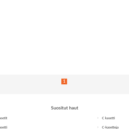
1
Suositut haut
setit
C kasetti
setti
C-kasetteja