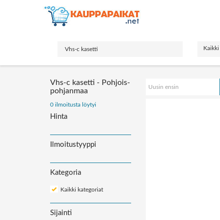
Kaikki
Vhs-c kasetti - Pohjois-
Uusin ensin
pohjanmaa
Järjestä
0 ilmoitusta löytyi
ilmoitukset:
Hinta
Ilmoitustyyppi
Kategoria
Kaikki kategoriat
Sijainti