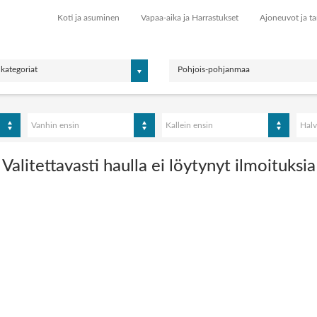
Koti ja asuminen
Vapaa-aika ja Harrastukset
Ajoneuvot ja ta
 kategoriat
Pohjois-pohjanmaa
Vanhin ensin
Kallein ensin
Halv
Valitettavasti haulla ei löytynyt ilmoituksia