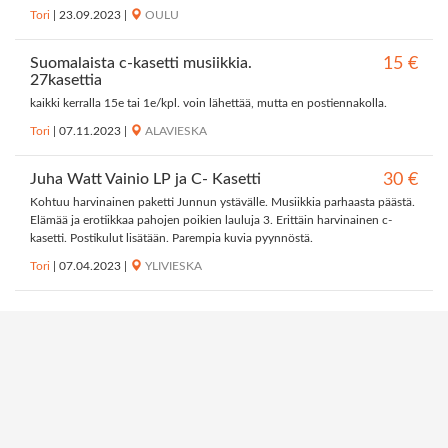
Tori
|
23.09.2023
|
OULU
Suomalaista c-kasetti musiikkia.
15 €
27kasettia
kaikki kerralla 15e tai 1e/kpl. voin lähettää, mutta en postiennakolla.
Tori
|
07.11.2023
|
ALAVIESKA
Juha Watt Vainio LP ja C- Kasetti
30 €
Kohtuu harvinainen paketti Junnun ystävälle. Musiikkia parhaasta päästä.
Elämää ja erotiikkaa pahojen poikien lauluja 3. Erittäin harvinainen c-
kasetti. Postikulut lisätään. Parempia kuvia pyynnöstä.
Tori
|
07.04.2023
|
YLIVIESKA