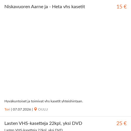
Niskavuoren Aarne ja - Heta vhs kasetit
15 €
Hyväkuntoiset ja toimivat vhs kasetit yhteishintaan.
Tori
|
07.07.2026
|
OULU
Lasten VHS-kasetteja 22kpl, yksi DVD
25 €
Lasten VHS-kasetteja 22kpl, yksi DVD