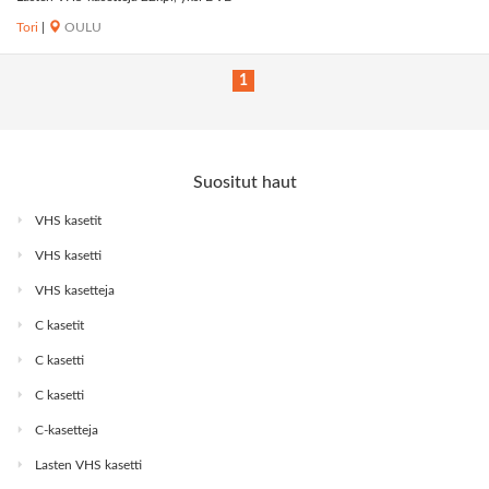
Tori
|
OULU
1
Suositut haut
VHS kasetit
VHS kasetti
VHS kasetteja
C kasetit
C kasetti
C kasetti
C-kasetteja
Lasten VHS kasetti