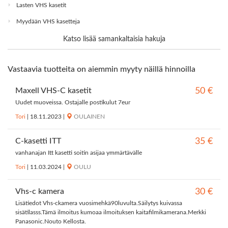
Lasten VHS kasetit
Myydään VHS kasetteja
Katso lisää samankaltaisia hakuja
Vastaavia tuotteita on aiemmin myyty näillä hinnoilla
Maxell VHS-C kasetit
50 €
Uudet muoveissa. Ostajalle postikulut 7eur
Tori
|
18.11.2023
|
OULAINEN
C-kasetti ITT
35 €
vanhanajan Itt kasetti soitin asijaa ymmärtävälle
Tori
|
11.03.2024
|
OULU
Vhs-c kamera
30 €
Lisätiedot Vhs-ckamera vuosimehkä90luvulta.Säilytys kuivassa
sisätilasss.Tämä ilmoitus kumoaa ilmoituksen kaitafilmikamerana.Merkki
Panasonic.Nouto Kellosta.