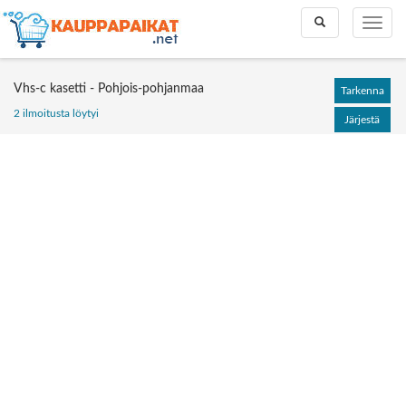
Toggle
Toggle
search
naviga
Vhs-c kasetti - Pohjois-pohjanmaa
Tarkenna
2 ilmoitusta löytyi
Järjestä