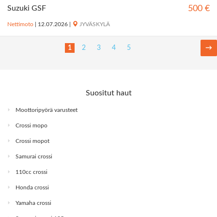
Suzuki GSF
500 €
Nettimoto
|
12.07.2026
|
JYVÄSKYLÄ
1
2
3
4
5
→
Suositut haut
Moottoripyörä varusteet
Crossi mopo
Crossi mopot
Samurai crossi
110cc crossi
Honda crossi
Yamaha crossi