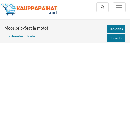
Toggle
Toggle
search
naviga
Moottoripyörät ja motot
Tarkenna
557 ilmoitusta löytyi
Järjestä