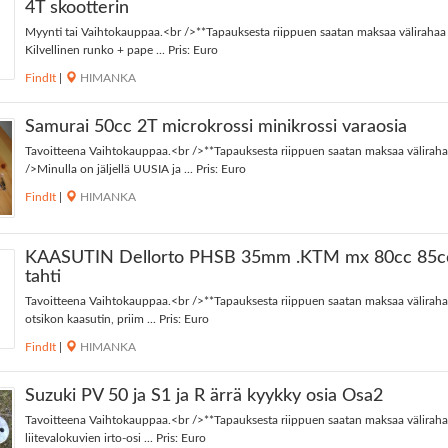
4T skootterin
Myynti tai Vaihtokauppaa.<br />**Tapauksesta riippuen saatan maksaa välirahaa
Kilvellinen runko + pape ... Pris: Euro
FindIt
|
HIMANKA
Samurai 50cc 2T microkrossi minikrossi varaosia
Tavoitteena Vaihtokauppaa.<br />**Tapauksesta riippuen saatan maksaa väliraha
/>Minulla on jäljellä UUSIA ja ... Pris: Euro
FindIt
|
HIMANKA
KAASUTIN Dellorto PHSB 35mm .KTM mx 80cc 85c
tahti
Tavoitteena Vaihtokauppaa.<br />**Tapauksesta riippuen saatan maksaa väliraha
otsikon kaasutin, priim ... Pris: Euro
FindIt
|
HIMANKA
Suzuki PV 50 ja S1 ja R ärrä kyykky osia Osa2
Tavoitteena Vaihtokauppaa.<br />**Tapauksesta riippuen saatan maksaa väliraha
liitevalokuvien irto-osi ... Pris: Euro