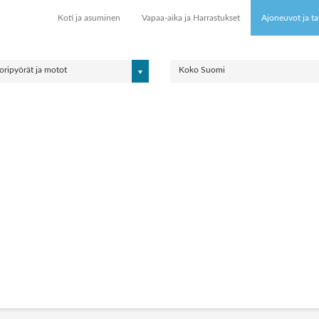
Koti ja asuminen
Vapaa-aika ja Harrastukset
Ajoneuvot ja ta
ripyörät ja motot
Koko Suomi