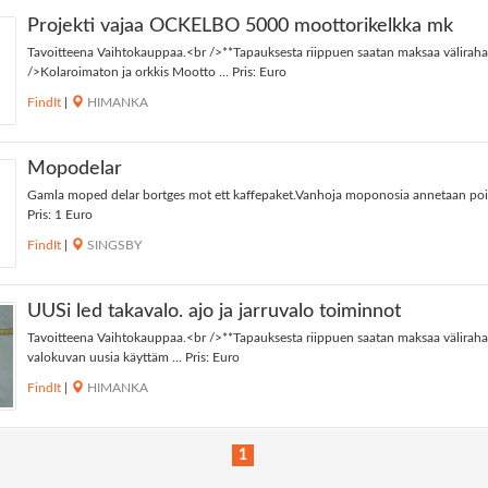
Projekti vajaa OCKELBO 5000 moottorikelkka mk
Tavoitteena Vaihtokauppaa.<br />**Tapauksesta riippuen saatan maksaa väliraha
/>Kolaroimaton ja orkkis Mootto ... Pris: Euro
FindIt
|
HIMANKA
Mopodelar
Gamla moped delar bortges mot ett kaffepaket.Vanhoja moponosia annetaan pois 
Pris: 1 Euro
FindIt
|
SINGSBY
UUSi led takavalo. ajo ja jarruvalo toiminnot
Tavoitteena Vaihtokauppaa.<br />**Tapauksesta riippuen saatan maksaa väliraha
valokuvan uusia käyttäm ... Pris: Euro
FindIt
|
HIMANKA
1