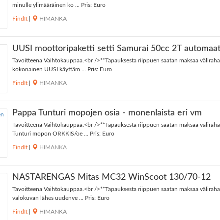
minulle ylimääräinen ko ... Pris: Euro
FindIt
|
HIMANKA
UUSI moottoripaketti setti Samurai 50cc 2T automaat
Tavoitteena Vaihtokauppaa.<br />**Tapauksesta riippuen saatan maksaa väliraha
kokonainen UUSI käyttäm ... Pris: Euro
FindIt
|
HIMANKA
Pappa Tunturi mopojen osia - monenlaista eri vm
Tavoitteena Vaihtokauppaa.<br />**Tapauksesta riippuen saatan maksaa välirah
Tunturi mopon ORKKIS/oe ... Pris: Euro
FindIt
|
HIMANKA
NASTARENGAS Mitas MC32 WinScoot 130/70-12
Tavoitteena Vaihtokauppaa.<br />**Tapauksesta riippuen saatan maksaa väliraha
valokuvan lähes uudenve ... Pris: Euro
FindIt
|
HIMANKA