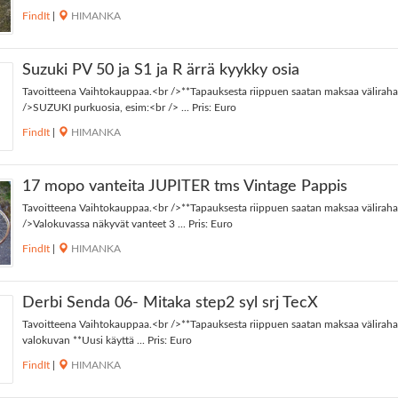
FindIt
|
HIMANKA
Suzuki PV 50 ja S1 ja R ärrä kyykky osia
Tavoitteena Vaihtokauppaa.<br />**Tapauksesta riippuen saatan maksaa väliraha
/>SUZUKI purkuosia, esim:<br /> ... Pris: Euro
FindIt
|
HIMANKA
17 mopo vanteita JUPITER tms Vintage Pappis
Tavoitteena Vaihtokauppaa.<br />**Tapauksesta riippuen saatan maksaa väliraha
/>Valokuvassa näkyvät vanteet 3 ... Pris: Euro
FindIt
|
HIMANKA
Derbi Senda 06- Mitaka step2 syl srj TecX
Tavoitteena Vaihtokauppaa.<br />**Tapauksesta riippuen saatan maksaa väliraha
valokuvan **Uusi käyttä ... Pris: Euro
FindIt
|
HIMANKA