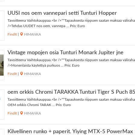
UUSI nos oem vannepari setti Tunturi Hopper
Tavoitteena Vaihtokauppaa.<br />**Tapauksesta riippuen saatan maksaa väliraha
/>Tehdas UUDET nos oem, vannepa ... Pris: Euro
FindIt
|
HIMANKA
Vintage mopojen osia Tunturi Monark Jupiter jne
Tavoitteena Vaihtokauppaa.<br />**Tapauksesta riippuen saatan maksaa väliraha
/>Monenlaista käytettyä purkuos ... Pris: Euro
FindIt
|
HIMANKA
oem orkkis Chromi TARAKKA Tunturi Tiger S Puch 8
Tavoitteena Vaihtokauppaa.<br />**Tapauksesta riippuen saatan maksaa väliraha
OEM orkkis Chromi TARAK ... Pris: Euro
FindIt
|
HIMANKA
Kilvellinen runko + paperit. Yiying MTX-5 PowerMax