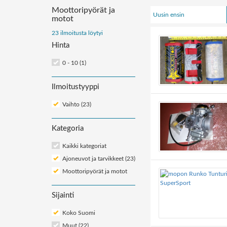
Moottoripyörät ja
Uusin ensin
motot
Järjestä
23 ilmoitusta löytyi
ilmoitukset:
Hinta
0 - 10 (1)
Ilmoitustyyppi
Vaihto (23)
Kategoria
Kaikki kategoriat
Ajoneuvot ja tarvikkeet (23)
Moottoripyörät ja motot
Sijainti
Koko Suomi
Muut (22)