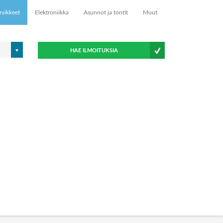
rvikkeet
Elektroniikka
Asunnot ja tontit
Muut
HAE ILMOITUKSIA