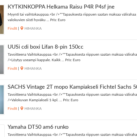
KYTKINKOPPA Helkama Raisu P4R P4sf jne
Myynti tai vaihtokauppaa.<br />**Tapauksesta riippuen saatan maksaa välirahaa 
valokuvien siisti hyväku ... Pris: Euro
FindIt
|
HIMANKA
UUSi cdi boxi Lifan 8-pin 150cc
Tavoitteena Vaihtokauppaa.<br />**Tapauksesta riippuen saatan maksaa väliraha
/>Löytyy useampi kappale. Kaikk ... Pris: Euro
FindIt
|
HIMANKA
SACHS Vintage 2T mopo Kampiakseli Fichtel Sachs 5
Tavoitteena Vaihtokauppaa.<br />**Tapauksesta riippuen saatan maksaa väliraha
/>Valokuvan Kampiakseli 1-kpl. ... Pris: Euro
FindIt
|
HIMANKA
Yamaha DT50 am6 runko
Tavoitteena Vaihtokauppaa.<br />**Tapauksesta riippuen saatan maksaa väliraha