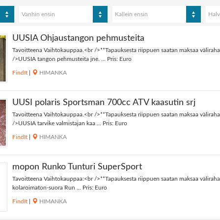
Vanhin ensin
Kallein ensin
Halv
UUSIA Ohjaustangon pehmusteita
Tavoitteena Vaihtokauppaa.<br />**Tapauksesta riippuen saatan maksaa väliraha
/>UUSIA tangon pehmusteita jne. ... Pris: Euro
FindIt
|
HIMANKA
UUSI polaris Sportsman 700cc ATV kaasutin srj
Tavoitteena Vaihtokauppaa.<br />**Tapauksesta riippuen saatan maksaa väliraha
/>UUSIA tarvike valmistajan kaa ... Pris: Euro
FindIt
|
HIMANKA
mopon Runko Tunturi SuperSport
Tavoitteena Vaihtokauppaa:<br />**Tapauksesta riippuen saatan maksaa välirahaa
kolaroimaton-suora Run ... Pris: Euro
FindIt
|
HIMANKA