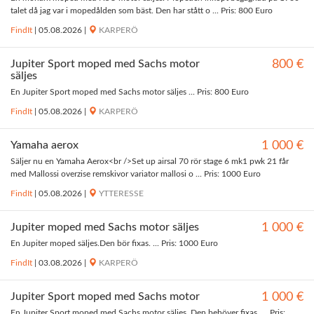
talet då jag var i mopedålden som bäst. Den har stått o ... Pris: 800 Euro
FindIt
|
05.08.2026
|
KARPERÖ
Jupiter Sport moped med Sachs motor
800 €
säljes
En Jupiter Sport moped med Sachs motor säljes ... Pris: 800 Euro
FindIt
|
05.08.2026
|
KARPERÖ
Yamaha aerox
1 000 €
Säljer nu en Yamaha Aerox<br />Set up airsal 70 rör stage 6 mk1 pwk 21 får
med Mallossi overzise remskivor variator mallosi o ... Pris: 1000 Euro
FindIt
|
05.08.2026
|
YTTERESSE
Jupiter moped med Sachs motor säljes
1 000 €
En Jupiter moped säljes.Den bör fixas. ... Pris: 1000 Euro
FindIt
|
03.08.2026
|
KARPERÖ
Jupiter Sport moped med Sachs motor
1 000 €
En Jupiter Sport moped med Sachs motor säljes. Den behöver fixas. ... Pris: