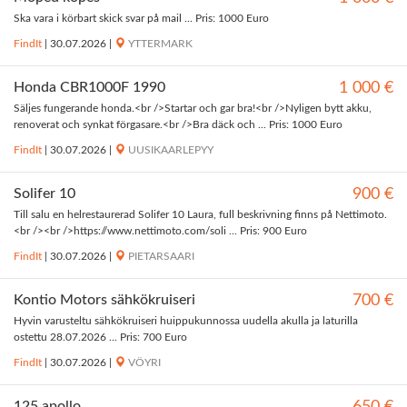
Ska vara i körbart skick svar på mail ... Pris: 1000 Euro
FindIt
|
30.07.2026
|
YTTERMARK
Honda CBR1000F 1990
1 000 €
Säljes fungerande honda.<br />Startar och gar bra!<br />Nyligen bytt akku,
renoverat och synkat förgasare.<br />Bra däck och ... Pris: 1000 Euro
FindIt
|
30.07.2026
|
UUSIKAARLEPYY
Solifer 10
900 €
Till salu en helrestaurerad Solifer 10 Laura, full beskrivning finns på Nettimoto.
<br /><br />https://www.nettimoto.com/soli ... Pris: 900 Euro
FindIt
|
30.07.2026
|
PIETARSAARI
Kontio Motors sähkökruiseri
700 €
Hyvin varusteltu sähkökruiseri huippukunnossa uudella akulla ja laturilla
ostettu 28.07.2026 ... Pris: 700 Euro
FindIt
|
30.07.2026
|
VÖYRI
125 apollo