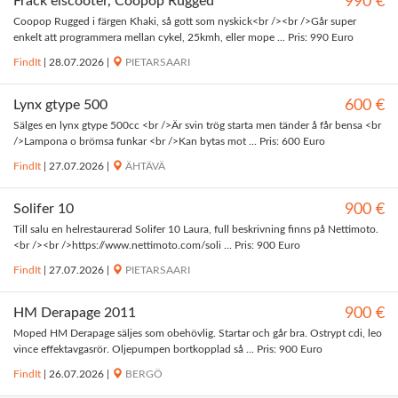
Fräck elscooter, Coopop Rugged
990 €
Coopop Rugged i färgen Khaki, så gott som nyskick<br /><br />Går super
enkelt att programmera mellan cykel, 25kmh, eller mope ... Pris: 990 Euro
FindIt
|
28.07.2026
|
PIETARSAARI
Lynx gtype 500
600 €
Sälges en lynx gtype 500cc <br />Är svin trög starta men tänder å får bensa <br
/>Lampona o brömsa funkar <br />Kan bytas mot ... Pris: 600 Euro
FindIt
|
27.07.2026
|
ÄHTÄVÄ
Solifer 10
900 €
Till salu en helrestaurerad Solifer 10 Laura, full beskrivning finns på Nettimoto.
<br /><br />https://www.nettimoto.com/soli ... Pris: 900 Euro
FindIt
|
27.07.2026
|
PIETARSAARI
HM Derapage 2011
900 €
Moped HM Derapage säljes som obehövlig. Startar och går bra. Ostrypt cdi, leo
vince effektavgasrör. Oljepumpen bortkopplad så ... Pris: 900 Euro
FindIt
|
26.07.2026
|
BERGÖ