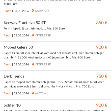
1000 Euro
FindIt
|
03.08.2026
|
KARPERÖ
Keeway F-act evo 50 4T
850 €
Felfri moped. Ej varit trimmad. ... Pris: 850 Euro
FindIt
|
03.08.2026
|
YTTERESSE
Moped Gilera 50
900 €
Säljes Gilera 50 som inte blivit körd med det senaste året, men startar och går
bra. <br />21 000 körd med.<br />Oljepumpen b ... Pris: 900 Euro
FindIt
|
03.08.2026
|
YTTERESSE
Derbi senda
750 €
Säljes en moped som startar och går bra. <br />Småtrimmad med: Airsal 70cc,
technigas enox och 16mm dellorto. <br /><br />Nya ... Pris: 750 Euro
FindIt
|
02.08.2026
|
ÄHTÄVÄ
Solifer 10
900 €