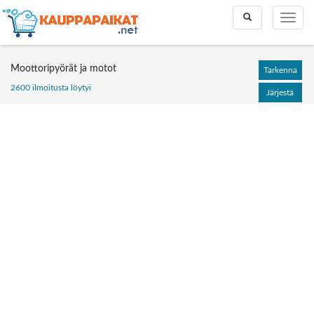
Toggle
Toggle
search
naviga
Moottoripyörät ja motot
Tarkenna
2600 ilmoitusta löytyi
Järjestä