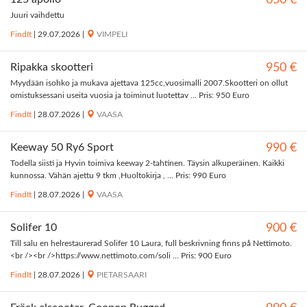
650 €
Juuri vaihdettu
FindIt
|
29.07.2026
|
VIMPELI
Ripakka skootteri
950 €
Myydään isohko ja mukava ajettava 125cc,vuosimalli 2007.Skootteri on ollut
omistuksessani useita vuosia ja toiminut luotettav ... Pris: 950 Euro
FindIt
|
28.07.2026
|
VAASA
Keeway 50 Ry6 Sport
990 €
Todella siisti ja Hyvin toimiva keeway 2-tahtinen. Täysin alkuperäinen. Kaikki
kunnossa. Vähän ajettu 9 tkm ,Huoltokirja , ... Pris: 990 Euro
FindIt
|
28.07.2026
|
VAASA
Solifer 10
900 €
Till salu en helrestaurerad Solifer 10 Laura, full beskrivning finns på Nettimoto.
<br /><br />https://www.nettimoto.com/soli ... Pris: 900 Euro
FindIt
|
28.07.2026
|
PIETARSAARI