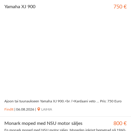
Yamaha XJ 900
750 €
Ajoon tai tuunaukseen Yamaha XJ 900.<br />Kardaani veto ... Pris: 750 Euro
FindIt
|
06.08.2026
|
LAIHIA
Monark moped med NSU motor säljes
800 €
En monark moped med NSU motor säljes. Mopeden inköpt begagnad på 1960-