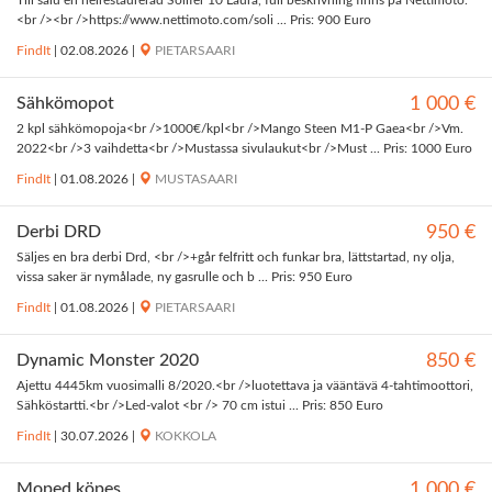
Till salu en helrestaurerad Solifer 10 Laura, full beskrivning finns på Nettimoto.
<br /><br />https://www.nettimoto.com/soli ... Pris: 900 Euro
FindIt
|
02.08.2026
|
PIETARSAARI
Sähkömopot
1 000 €
2 kpl sähkömopoja<br />1000€/kpl<br />Mango Steen M1-P Gaea<br />Vm.
2022<br />3 vaihdetta<br />Mustassa sivulaukut<br />Must ... Pris: 1000 Euro
FindIt
|
01.08.2026
|
MUSTASAARI
Derbi DRD
950 €
Säljes en bra derbi Drd, <br />+går felfritt och funkar bra, lättstartad, ny olja,
vissa saker är nymålade, ny gasrulle och b ... Pris: 950 Euro
FindIt
|
01.08.2026
|
PIETARSAARI
Dynamic Monster 2020
850 €
Ajettu 4445km vuosimalli 8/2020.<br />luotettava ja vääntävä 4-tahtimoottori,
Sähköstartti.<br />Led-valot <br /> 70 cm istui ... Pris: 850 Euro
FindIt
|
30.07.2026
|
KOKKOLA
Moped köpes
1 000 €