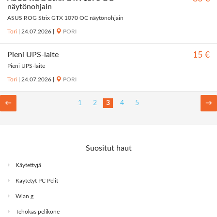
näytönohjain
ASUS ROG Strix GTX 1070 OC näytönohjain
Tori
|
24.07.2026
|
PORI
Pieni UPS-laite
15 €
Pieni UPS-laite
Tori
|
24.07.2026
|
PORI
←
1
2
3
4
5
→
Suositut haut
Käytettyjä
Käytetyt PC Pelit
Wlan g
Tehokas pelikone