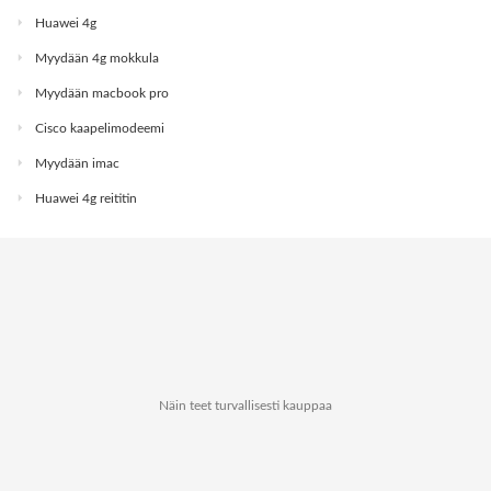
Huawei 4g
Myydään 4g mokkula
Myydään macbook pro
Cisco kaapelimodeemi
Myydään imac
Huawei 4g reititin
Näin teet turvallisesti kauppaa
Tietoa Kauppapaikat.netistä
Tietosuoja