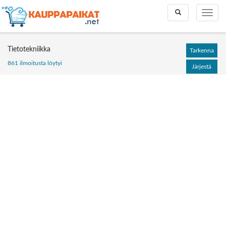
Toggle
Toggle
search
naviga
Tietotekniikka
Tarkenna
861 ilmoitusta löytyi
Järjestä