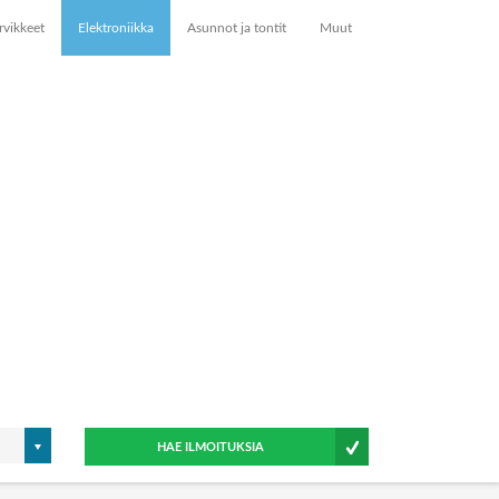
rvikkeet
Elektroniikka
Asunnot ja tontit
Muut
HAE ILMOITUKSIA