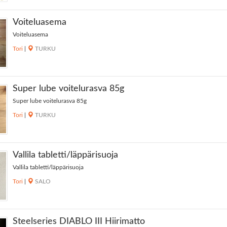
Voiteluasema
Voiteluasema
Tori
|
TURKU
Super lube voitelurasva 85g
Super lube voitelurasva 85g
Tori
|
TURKU
Vallila tabletti/läppärisuoja
Vallila tabletti/läppärisuoja
Tori
|
SALO
Steelseries DIABLO III Hiirimatto