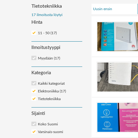
Tietotekniikka
Uusin ensin
Järjestä
17 ilmoitusta löytyi
Hinta
ilmoitukset:
11 - 50 (17)
Ilmoitustyyppi
Myydään (17)
Kategoria
Kaikki kategoriat
Elektroniikka (17)
Tietotekniikka
Sijainti
Koko Suomi
Varsinais-suomi