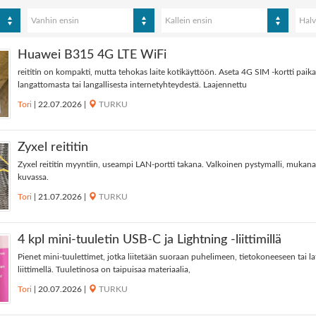
Vanhin ensin
Kallein ensin
Halv
Huawei B315 4G LTE WiFi
reititin on kompakti, mutta tehokas laite kotikäyttöön. Aseta 4G SIM -kortti paika
langattomasta tai langallisesta internetyhteydestä. Laajennettu
Tori
|
22.07.2026
|
TURKU
Zyxel reititin
Zyxel reititin myyntiin, useampi LAN-portti takana. Valkoinen pystymalli, mukana
kuvassa.
Tori
|
21.07.2026
|
TURKU
4 kpl mini-tuuletin USB-C ja Lightning -liittimillä
Pienet mini-tuulettimet, jotka liitetään suoraan puhelimeen, tietokoneeseen tai la
liittimellä. Tuuletinosa on taipuisaa materiaalia,
Tori
|
20.07.2026
|
TURKU