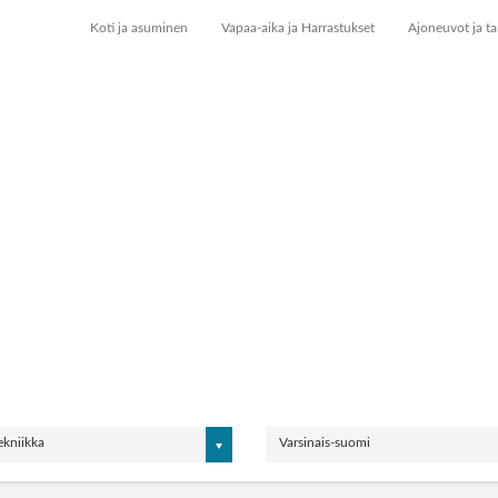
Koti ja asuminen
Vapaa-aika ja Harrastukset
Ajoneuvot ja ta
ekniikka
Varsinais-suomi