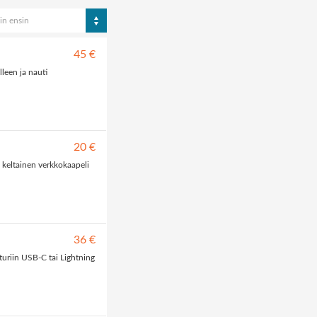
in ensin
45 €
lleen ja nauti
20 €
 keltainen verkkokaapeli
36 €
turiin USB-C tai Lightning