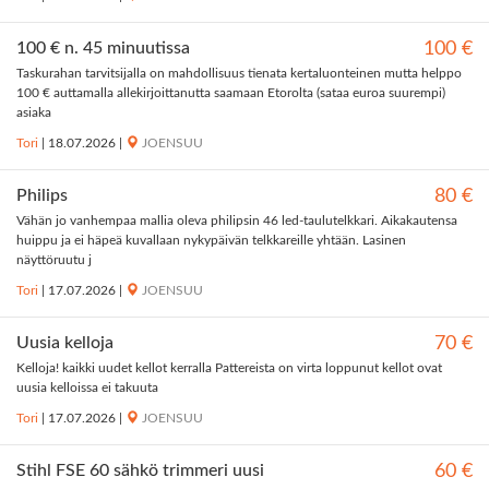
100 € n. 45 minuutissa
100 €
Taskurahan tarvitsijalla on mahdollisuus tienata kertaluonteinen mutta helppo
100 € auttamalla allekirjoittanutta saamaan Etorolta (sataa euroa suurempi)
asiaka
Tori
|
18.07.2026
|
JOENSUU
Philips
80 €
Vähän jo vanhempaa mallia oleva philipsin 46 led-taulutelkkari. Aikakautensa
huippu ja ei häpeä kuvallaan nykypäivän telkkareille yhtään. Lasinen
näyttöruutu j
Tori
|
17.07.2026
|
JOENSUU
Uusia kelloja
70 €
Kelloja! kaikki uudet kellot kerralla Pattereista on virta loppunut kellot ovat
uusia kelloissa ei takuuta
Tori
|
17.07.2026
|
JOENSUU
Stihl FSE 60 sähkö trimmeri uusi
60 €