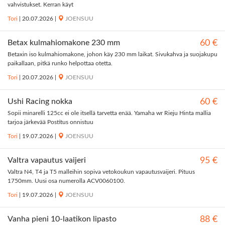
vahvistukset. Kerran käyt
Tori
|
20.07.2026
|
JOENSUU
Betax kulmahiomakone 230 mm
60 €
Betaxin iso kulmahiomakone, johon käy 230 mm laikat. Sivukahva ja suojakupu
paikallaan, pitkä runko helpottaa otetta.
Tori
|
20.07.2026
|
JOENSUU
Ushi Racing nokka
60 €
Sopii minarelli 125cc ei ole itsellä tarvetta enää. Yamaha wr Rieju Hinta mallia
tarjoa järkevää Postitus onnistuu
Tori
|
19.07.2026
|
JOENSUU
Valtra vapautus vaijeri
95 €
Valtra N4, T4 ja T5 malleihin sopiva vetokoukun vapautusvaijeri. Pituus
1750mm. Uusi osa numerolla ACV0060100.
Tori
|
19.07.2026
|
JOENSUU
Vanha pieni 10-laatikon lipasto
88 €