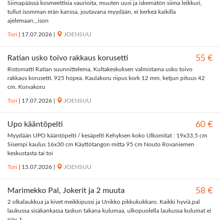
Siimapäässä kosmeettisia vaurioita, muuten uusi ja iskemätön siima leikkuri,
tullut isomman erän kanssa, joutavana myydään, ei kerkeä kaikilla
ajelemaan,,,ison
Tori
|
17.07.2026
|
JOENSUU
Ratian usko toivo rakkaus korusetti
55 €
Ristomatti Ratian suunnittelema, Kultakeskuksen valmistama usko toivo
rakkaus korusetti. 925 hopea. Kaulakoru riipus kork 12 mm, ketjun pituus 42
cm. Korvakoru
Tori
|
17.07.2026
|
JOENSUU
Upo kääntöpelti
60 €
Myydään UPO kääntöpelti / kesäpelti Kehyksen koko Ulkomitat : 19x33,5 cm
Sisempi kaulus 16x30 cm Käyttötangon mitta 95 cm Nouto Rovaniemen
keskustasta tai toi
Tori
|
15.07.2026
|
JOENSUU
Marimekko Pal, Jokerit ja 2 muuta
58 €
2 olkalaukkua ja kivet meikkipussi ja Unikko pikkukukkaro. Kaikki hyviä,pal
laukussa sisäkankassa taskun takana kulumaa, ulkopuolella laukussa kulumat ei
näy, t