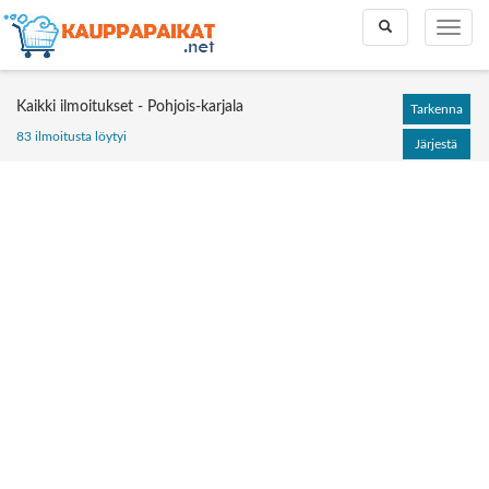
Toggle
Toggle
search
naviga
Kaikki ilmoitukset - Pohjois-karjala
Tarkenna
83 ilmoitusta löytyi
Järjestä