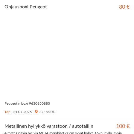
Ohjausboxi Peugeot
80 €
Peugeotin boxi 9630650880
Tori
|
21.07.2026
|
JOENSUU
Metallinen hyllykkö varastoon / autotalliin
100 €
4 metriä pitkiä hyllyjä META merkkiset 60cm syvät hyllyt. 16kpl hylly levyjä..