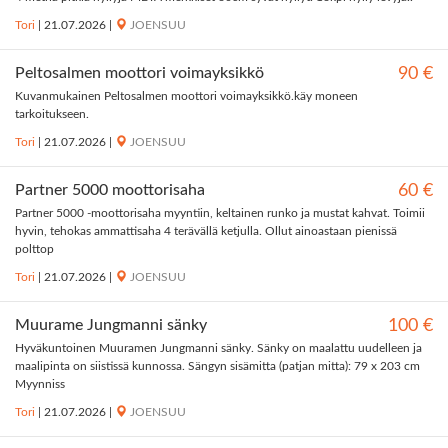
Tori
|
21.07.2026
|
JOENSUU
Peltosalmen moottori voimayksikkö
90 €
Kuvanmukainen Peltosalmen moottori voimayksikkö.käy moneen
tarkoitukseen.
Tori
|
21.07.2026
|
JOENSUU
Partner 5000 moottorisaha
60 €
Partner 5000 -moottorisaha myyntiin, keltainen runko ja mustat kahvat. Toimii
hyvin, tehokas ammattisaha 4 terävällä ketjulla. Ollut ainoastaan pienissä
polttop
Tori
|
21.07.2026
|
JOENSUU
Muurame Jungmanni sänky
100 €
Hyväkuntoinen Muuramen Jungmanni sänky. Sänky on maalattu uudelleen ja
maalipinta on siistissä kunnossa. Sängyn sisämitta (patjan mitta): 79 x 203 cm
Myynniss
Tori
|
21.07.2026
|
JOENSUU