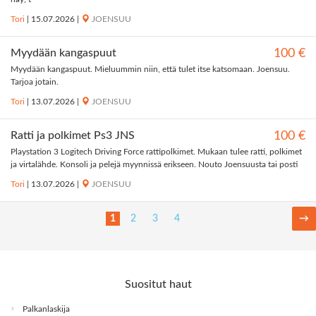
Tori
|
15.07.2026
|
JOENSUU
Myydään kangaspuut
100 €
Myydään kangaspuut. Mieluummin niin, että tulet itse katsomaan. Joensuu.
Tarjoa jotain.
Tori
|
13.07.2026
|
JOENSUU
Ratti ja polkimet Ps3 JNS
100 €
Playstation 3 Logitech Driving Force rattipolkimet. Mukaan tulee ratti, polkimet
ja virtalähde. Konsoli ja pelejä myynnissä erikseen. Nouto Joensuusta tai posti
Tori
|
13.07.2026
|
JOENSUU
1
2
3
4
→
Suositut haut
Palkanlaskija