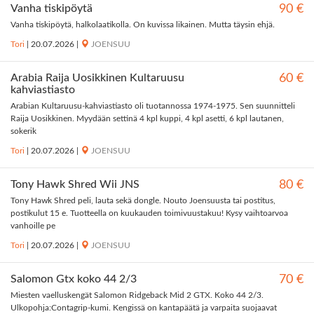
Vanha tiskipöytä
90 €
Vanha tiskipöytä, halkolaatikolla. On kuvissa likainen. Mutta täysin ehjä.
Tori
|
20.07.2026
|
JOENSUU
Arabia Raija Uosikkinen Kultaruusu
60 €
kahviastiasto
Arabian Kultaruusu-kahviastiasto oli tuotannossa 1974-1975. Sen suunnitteli
Raija Uosikkinen. Myydään settinä 4 kpl kuppi, 4 kpl asetti, 6 kpl lautanen,
sokerik
Tori
|
20.07.2026
|
JOENSUU
Tony Hawk Shred Wii JNS
80 €
Tony Hawk Shred peli, lauta sekä dongle. Nouto Joensuusta tai postitus,
postikulut 15 e. Tuotteella on kuukauden toimivuustakuu! Kysy vaihtoarvoa
vanhoille pe
Tori
|
20.07.2026
|
JOENSUU
Salomon Gtx koko 44 2/3
70 €
Miesten vaelluskengät Salomon Ridgeback Mid 2 GTX. Koko 44 2/3.
Ulkopohja:Contagrip-kumi. Kengissä on kantapäätä ja varpaita suojaavat