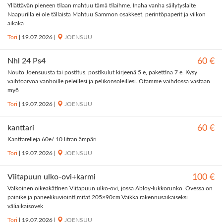
Yllättävän pieneen tilaan mahtuu tämä tilaihme. Inaha vanha säilytyslaite
Naapurilla ei ole tällaista Mahtuu Sammon osakkeet, perintöpaperit ja viikon
aikaka
Tori
|
19.07.2026
|
JOENSUU
Nhl 24 Ps4
60 €
Nouto Joensuusta tai postitus, postikulut kirjeenä 5 e, pakettina 7 e. Kysy
vaihtoarvoa vanhoille peleillesi ja pelikonsoleillesi. Otamme vaihdossa vastaan
myö
Tori
|
19.07.2026
|
JOENSUU
kanttari
60 €
Kanttarelleja 60e/ 10 litran ämpäri
Tori
|
19.07.2026
|
JOENSUU
Viitapuun ulko-ovi+karmi
100 €
Valkoinen oikeakätinen Viitapuun ulko-ovi, jossa Abloy-lukkorunko. Ovessa on
painike ja paneelikuviointi,mitat 205×90cm.Vaikka rakennusaikaiseksi
väliaikaisovek
Tori
|
19.07.2026
|
JOENSUU