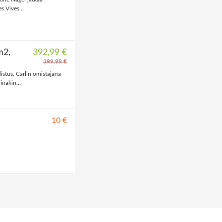
s Vives...
m2,
392,99 €
399,99 €
stus. Carlin omistajana
inakin...
10 €