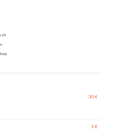
ä 24
en
ihreä
30 €
3 €