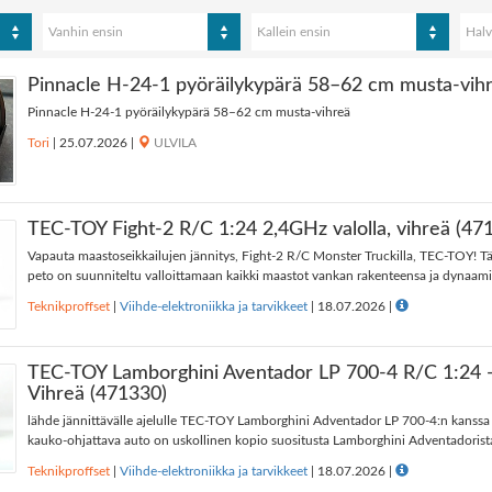
Vanhin ensin
Kallein ensin
Halv
Pinnacle H-24-1 pyöräilykypärä 58–62 cm musta-vih
Pinnacle H-24-1 pyöräilykypärä 58–62 cm musta-vihreä
Tori
|
25.07.2026
|
ULVILA
TEC-TOY Fight-2 R/C 1:24 2,4GHz valolla, vihreä (47
Vapauta maastoseikkailujen jännitys, Fight-2 R/C Monster Truckilla, TEC-TOY! T
peto on suunniteltu valloittamaan kaikki maastot vankan rakenteensa ja dynaami
Teknikproffset
|
Viihde-elektroniikka ja tarvikkeet
|
18.07.2026
|
TEC-TOY Lamborghini Aventador LP 700-4 R/C 1:24 
Vihreä (471330)
lähde jännittävälle ajelulle TEC-TOY Lamborghini Adventador LP 700-4:n kanssa 
kauko-ohjattava auto on uskollinen kopio suositusta Lamborghini Adventadorista, 
Teknikproffset
|
Viihde-elektroniikka ja tarvikkeet
|
18.07.2026
|