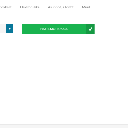
rvikkeet
Elektroniikka
Asunnot ja tontit
Muut
HAE ILMOITUKSIA