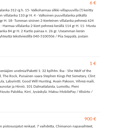
6 €
alanka 312 rg h. 15- Valkoharmaa silkki-villapuuvilla (?) keritty
n villalanka 110 gr H. 4 - Valkoinen puuvillalanka pitkällä
72 gr H. 18- Tumman sininen 2-kierteinen villalanka pehmeä 624
9 - Harmaa villalanka 2-kiert pehmeä kerällä 114 gr H. 11- Musta
ltolanka 84 gr H. 2 Kartio painaa n. 26 gr. Useamman kerän
teyttä tekstiviestillä 040-5100506 / Piia Seppälä, jostain
1 €
kerääjien unelmia!Paketti 1: 32 kplMm. Ilsa - She Wolf of the
nd, The Rock, Punainen vaara Stephen Kings Pet Semetary, Clint
ula, Labyrintti, Good Will Hunting, Avain Pakoon, Vihreä maili,
unotar ja Hirviö, 101 Dalmatialaista, Lumottu, Pieni
 Palokka, Kirri, Jyväskylä. Maksu MobilePay / tilisiirto /
900 €
n pistosuojatut renkaat. 7 vaihdetta, Chimanon napavaihteet,