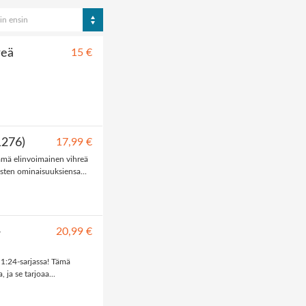
in ensin
reä
15 €
1276)
17,99 €
ämä elinvoimainen vihreä
sten ominaisuuksiensa...
-
20,99 €
1:24-sarjassa! Tämä
ja se tarjoaa...