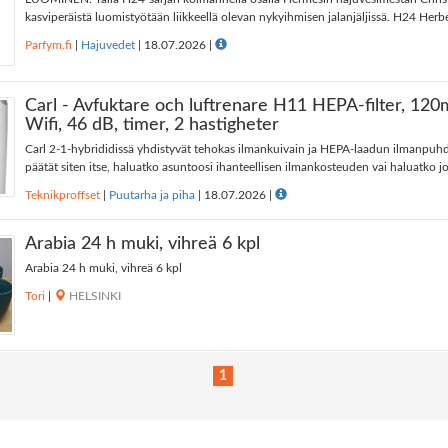
kasviperäistä luomistyötään liikkeellä olevan nykyihmisen jalanjäljissä. H24 Herbe
Parfym.fi
|
Hajuvedet
|
18.07.2026
|
Carl - Avfuktare och luftrenare H11 HEPA-filter, 120
Wifi, 46 dB, timer, 2 hastigheter
Carl 2-1-hybrididissä yhdistyvät tehokas ilmankuivain ja HEPA-laadun ilmanpuhdi
päätät siten itse, haluatko asuntoosi ihanteellisen ilmankosteuden vai haluatko jo
Teknikproffset
|
Puutarha ja piha
|
18.07.2026
|
Arabia 24 h muki, vihreä 6 kpl
Arabia 24 h muki, vihreä 6 kpl
Tori
|
HELSINKI
1