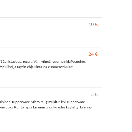
10 €
24 €
2y).Istuvuus: regularVäri: vihreä, vuori pinkkiPesuohje:
iSiisti ja täysin ehjäHinta 24 euroaPostikulut
5 €
muki sininen Tupperware Micro mug mukit 2 kpl Tupperware
onivuoka Kunto hyvä En muista onko edes käytetty, lähinnä