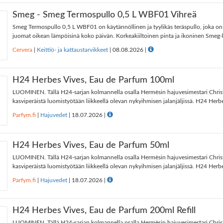
Smeg - Smeg Termospullo 0,5 L WBF01 Vihreä
Smeg Termospullo 0,5 L WBF01 on käytännöllinen ja tyylikäs teräspullo, joka o
juomat oikean lämpöisinä koko päivän. Korkeakiiltoinen pinta ja ikoninen Smeg-l
Cervera
|
Keittiö- ja kattaustarvikkeet
|
08.08.2026
|
H24 Herbes Vives, Eau de Parfum 100ml
LUOMINEN. Tällä H24-sarjan kolmannella osalla Hermèsin hajuvesimestari Christ
kasviperäistä luomistyötään liikkeellä olevan nykyihmisen jalanjäljissä. H24 Herbe
Parfym.fi
|
Hajuvedet
|
18.07.2026
|
H24 Herbes Vives, Eau de Parfum 50ml
LUOMINEN. Tällä H24-sarjan kolmannella osalla Hermèsin hajuvesimestari Christ
kasviperäistä luomistyötään liikkeellä olevan nykyihmisen jalanjäljissä. H24 Herbe
Parfym.fi
|
Hajuvedet
|
18.07.2026
|
H24 Herbes Vives, Eau de Parfum 200ml Refill
LUOMINEN. Tällä H24-sarjan kolmannella osalla Hermèsin hajuvesimestari Christ