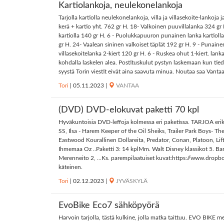
Kartiolankoja, neulekonelankoja
Tarjolla kartiolla neulekonelankoja, villa ja villasekoite-lankoja
kerä + kartio yht. 762 gr H. 18- Valkoinen puuvillalanka 324 gr H
kartiolla 140 gr H. 6 - Puolukkapuuron punainen lanka kartioll
gr H. 24- Vaalean sininen valkoiset täplät 192 gr H. 9 - Punaine
villasekoitelanka 2-kiert 120 gr H. 6 - Ruskea ohut 1-kiert. lank
kohdalla laskelen alea. Postituskulut pystyn laskemaan kun tie
syystä Torin viestit eivät aina saavuta minua. Noutaa saa Vantaal
Tori
|
05.11.2023
|
VANTAA
(DVD) DVD-elokuvat paketti 70 kpl
Hyväkuntoisia DVD-leffoja kolmessa eri paketissa. TARJOA eriksee
SS, Ilsa - Harem Keeper of the Oil Sheiks, Trailer Park Boys- 
Eastwood Kourallinen Dollareita, Predator, Conan, Platoon, Lift
Ihmemaa Oz ..Paketti 3: 14 kplMm. Walt Disney klassikot 5. Bam
Merenneito 2, ...Ks. parempilaatuiset kuvat:https://www.dro
käteinen.
Tori
|
02.12.2023
|
JYVÄSKYLÄ
EvoBike Eco7 sähköpyörä
Harvoin tarjolla, tästä kulkine, jolla matka taittuu. EVO BIK