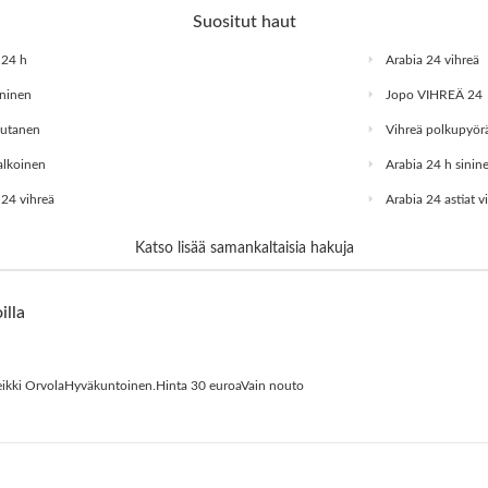
Suositut haut
 24 h
Arabia 24 vihreä
ininen
Jopo VIHREÄ 24
autanen
Vihreä polkupyör
alkoinen
Arabia 24 h sinin
 24 vihreä
Arabia 24 astiat v
Katso lisää samankaltaisia hakuja
illa
eikki OrvolaHyväkuntoinen.Hinta 30 euroaVain nouto