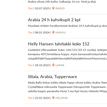
Arabia vihreä 24h kulho, halkaisija 16 cm. Siisti ja ehjä.
Tori
|
10.07.2023
|
RAISIO
Arabia 24 h kahvikupit 2 kpl
Myydään erittäin hyväkuntoiset Arabian 24 h kahvikupit ja alus
Tori
|
08.01.2024
|
MASKU
Helly Hansen talvitakki koko 152
Lisätiedot Ulkovaatteet, koko: 146/152 (10-12 vuotta), tyttöjen
konepesu 40°CIrrotettava huppu, myös karvaosaKiristysmahdolli
ostajalleTakkiToppatakkiVanutakkiParkatakkiHuom!Myynnissä jo
Tori
|
18.10.2023
|
LAIHIA
Iittala, Arabia, Tupperware
Iittala Ballo kirkas tuikku Iittala Nappi vihreä tuikku Arabia 
CrystalWave mikroastia Tupperware Sitruspuristin Tupperware 
säilötty kaapin perukoilla Hinta 5 eur/kpl Nouto Helsinki Pihla
Tori
|
22.02.2024
|
HELSINKI