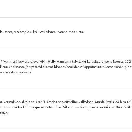
lautaset, molempia 2 kpl. Väri vihreä. Nouto Maskusta.
 Myynnissä kuvissa oleva HH - Helly Hansenin talvitakki karvakauluksella koossa 152 (1
suus helmassa ja vyötärölläTarrat hihansuissaEdessä läppätaskutTakaosa vähän pidemp
s ilmoitus näkyvillä.
Teema kermakko valkoinen Arabia Arctica servettiteline valkoinen Arabia Iittala 24 h 
Juomamuki korkilla Tupperware Muffinsi Silikonivuoka Tupperware minimuffinsi Silik
jamäki