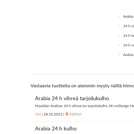
Arabia
24 h s
24 h l
24 h v
Arabia
Vastaavia tuotteita on aiemmin myyty näillä hinno
Arabia 24 h vihreä tarjoilukulho
Myydään Arabian 24 h vihreä iso tarjoilukulho 28 cmDesign H
Tori
|
28.10.2023
|
ESPOO
Arabia 24 h kulho