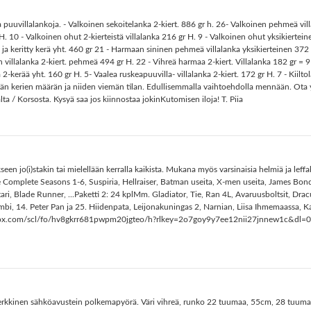
 ja puuvillalankoja. - Valkoinen sekoitelanka 2-kiert. 886 gr h. 26- Valkoinen pehmeä vill
. 10 - Valkoinen ohut 2-kierteistä villalanka 216 gr H. 9 - Valkoinen ohut yksikierteine
a ja keritty kerä yht. 460 gr 21 - Harmaan sininen pehmeä villalanka yksikierteinen 3
n villalanka 2-kiert. pehmeä 494 gr H. 22 - Vihreä harmaa 2-kiert. Villalanka 182 gr = 
a 2-kerää yht. 160 gr H. 5- Vaalea ruskeapuuvilla- villalanka 2-kiert. 172 gr H. 7 - Kii
dän kerien määrän ja niiden viemän tilan. Edullisemmalla vaihtoehdolla mennään. Ota yh
ta / Korsosta. Kysyä saa jos kiinnostaa jokinKutomisen iloja! T. Piia
n jo(i)stakin tai mielellään kerralla kaikista. Mukana myös varsinaisia helmiä ja leffa
The Complete Seasons 1-6, Suspiria, Hellraiser, Batman useita, X-men useita, James Bo
ari, Blade Runner, ...Paketti 2: 24 kplMm. Gladiator, Tie, Ran 4L, Avaruusboltsit, Drac
bi, 14. Peter Pan ja 25. Hiidenpata, Leijonakuningas 2, Narnian, Liisa Ihmemaassa, Ka
pbox.com/scl/fo/hv8gkrr681pwpm20jgteo/h?rlkey=2o7goy9y7ee12nii27jnnew1c&dl=0Nouto
E merkkinen sähköavustein polkemapyörä. Väri vihreä, runko 22 tuumaa, 55cm, 28 tuuma