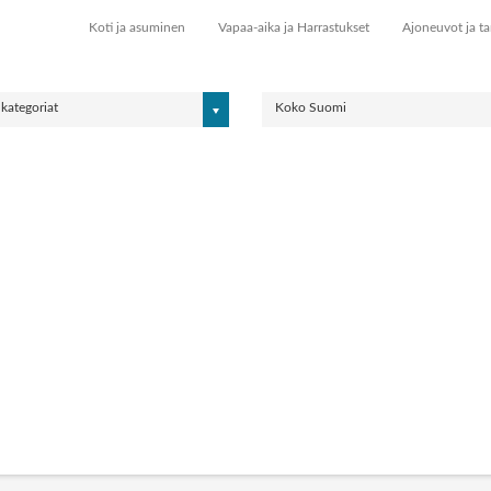
Koti ja asuminen
Vapaa-aika ja Harrastukset
Ajoneuvot ja ta
 kategoriat
Koko Suomi