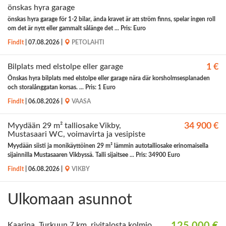
önskas hyra garage
önskas hyra garage för 1-2 bilar, ända kravet är att ström finns, spelar ingen roll
om det är nytt eller gammalt sålänge det ... Pris: Euro
FindIt
|
07.08.2026
|
PETOLAHTI
Bilplats med elstolpe eller garage
1 €
Önskas hyra bilplats med elstolpe eller garage nära där korsholmsesplanaden
och storalånggatan korsas. ... Pris: 1 Euro
FindIt
|
06.08.2026
|
VAASA
Myydään 29 m² talliosake Vikby,
34 900 €
Mustasaari WC, voimavirta ja vesipiste
Myydään siisti ja monikäyttöinen 29 m² lämmin autotalliosake erinomaisella
sijainnilla Mustasaaren Vikbyssä. Talli sijaitsee ... Pris: 34900 Euro
FindIt
|
06.08.2026
|
VIKBY
Ulkomaan asunnot
Kaarina, Turkuun 7 km, rivitalosta kolmio