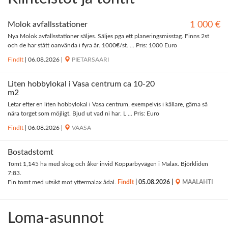
Molok avfallsstationer
1 000 €
Nya Molok avfallsstationer säljes. Säljes pga ett planeringsmisstag. Finns 2st
och de har stått oanvända i fyra år. 1000€/st. ... Pris: 1000 Euro
FindIt
|
06.08.2026
|
PIETARSAARI
Liten hobbylokal i Vasa centrum ca 10-20
m2
Letar efter en liten hobbylokal i Vasa centrum, exempelvis i källare, gärna så
nära torget som möjligt. Bjud ut vad ni har. L ... Pris: Euro
FindIt
|
06.08.2026
|
VAASA
Bostadstomt
Tomt 1,145 ha med skog och åker invid Kopparbyvägen i Malax. Björkliden
7:83.
Fin tomt med utsikt mot yttermalax ådal.
FindIt
|
05.08.2026
|
MAALAHTI
Loma-asunnot