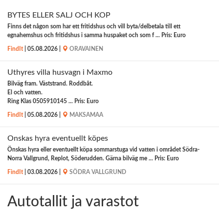
BYTES ELLER SÄLJ OCH KÖP
Finns det någon som har ett fritidshus och vill byta/delbetala till ett
egnahemshus och fritidshus i samma huspaket och som f ... Pris: Euro
FindIt
|
05.08.2026
|
ORAVAINEN
Uthyres villa husvagn i Maxmo
Bilväg fram. Väststrand. Roddbåt.
El och vatten.
Ring Klas 0505910145 ... Pris: Euro
FindIt
|
05.08.2026
|
MAKSAMAA
Önskas hyra eventuellt köpes
Önskas hyra eller eventuellt köpa sommarstuga vid vatten i området Södra-
Norra Vallgrund, Replot, Söderudden. Gärna bilväg me ... Pris: Euro
FindIt
|
03.08.2026
|
SÖDRA VALLGRUND
Autotallit ja varastot