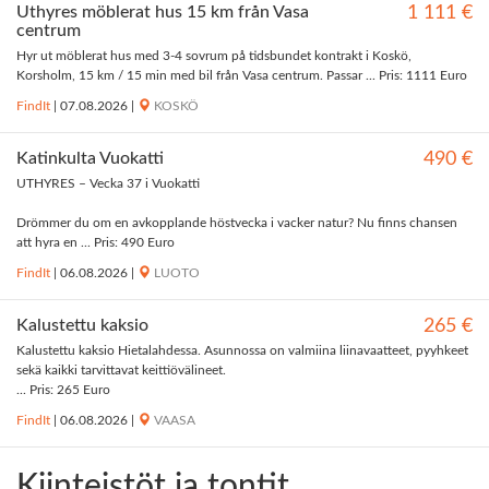
Uthyres möblerat hus 15 km från Vasa
1 111 €
centrum
Hyr ut möblerat hus med 3-4 sovrum på tidsbundet kontrakt i Koskö,
Korsholm, 15 km / 15 min med bil från Vasa centrum. Passar ... Pris: 1111 Euro
FindIt
|
07.08.2026
|
KOSKÖ
Katinkulta Vuokatti
490 €
UTHYRES – Vecka 37 i Vuokatti
Drömmer du om en avkopplande höstvecka i vacker natur? Nu finns chansen
att hyra en ... Pris: 490 Euro
FindIt
|
06.08.2026
|
LUOTO
Kalustettu kaksio
265 €
Kalustettu kaksio Hietalahdessa. Asunnossa on valmiina liinavaatteet, pyyhkeet
sekä kaikki tarvittavat keittiövälineet.
... Pris: 265 Euro
FindIt
|
06.08.2026
|
VAASA
Kiinteistöt ja tontit