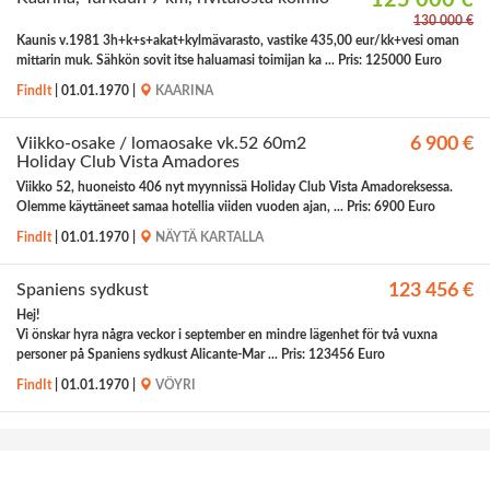
125 000 €
130 000 €
Kaunis v.1981 3h+k+s+akat+kylmävarasto, vastike 435,00 eur/kk+vesi oman
mittarin muk. Sähkön sovit itse haluamasi toimijan ka ... Pris: 125000 Euro
FindIt
|
01.01.1970
|
KAARINA
Viikko-osake / lomaosake vk.52 60m2
6 900 €
Holiday Club Vista Amadores
Viikko 52, huoneisto 406 nyt myynnissä Holiday Club Vista Amadoreksessa.
Olemme käyttäneet samaa hotellia viiden vuoden ajan, ... Pris: 6900 Euro
FindIt
|
01.01.1970
|
NÄYTÄ KARTALLA
Spaniens sydkust
123 456 €
Hej!
Vi önskar hyra några veckor i september en mindre lägenhet för två vuxna
personer på Spaniens sydkust Alicante-Mar ... Pris: 123456 Euro
FindIt
|
01.01.1970
|
VÖYRI