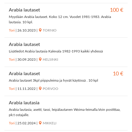
Arabia lautaset
100 €
Myydään Arabia lautaset. Koko 12 cm. Vuodet 1981-1983. Arabia
lautasia. 10 kpl.
Tori
|
26.10.2023
|
TORNIO
Arabia lautaset
Lisätiedot Arabia lautasia Kalevala 1982-1993 kaikki yhdessä
Tori
|
30.09.2023
|
HELSINKI
Arabia lautaset
10 €
Arabia lautaset 3kpl piippuleima ja hyvät käytössä . 10 kpl
Tori
|
11.11.2022
|
PORVOO
Arabia lautasia
Arabia lautasia, asetti, tassi, leipälautanen Woima-leimalla.Voin postittaa,
pk:t ostajalle.
Tori
|
25.02.2024
|
MIKKELI