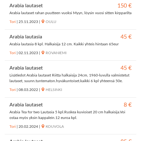
Arabia lautaset
150 €
Arabia lautaset rahan puutteen vuoksi Myyn, löysin vuosi sitten kirpparilta
Tori
|
25.11.2023
|
OULU
Arabia lautasia
45 €
Arabia lautasia 8 kpl. Halkaisija 12 cm. Kaikki yhteis hintaan 65eur
Tori
|
02.11.2023
|
ROVANIEMI
Arabia lautaset
45 €
Lisätiedot Arabia lautaset Riitta halkaisija 24cm, 1960-luvulla valmistetut
lautaset, suunn.tuntematon.hyväkuntoiset.kaikki 6 kpl yhteensä 50e.
Tori
|
08.03.2022
|
HELSINKI
Arabia lautaset
8 €
Arabia Tea for two Lautasia 5 kpl.Ruskea kuvioiset 20 cm halkaisija.Voi
ostaa myös yksin kappalein.12 euroa kpl.
Tori
|
20.02.2024
|
KOUVOLA