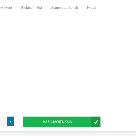
rvikkeet
Elektroniikka
Asunnot ja tontit
Muut
HAE ILMOITUKSIA