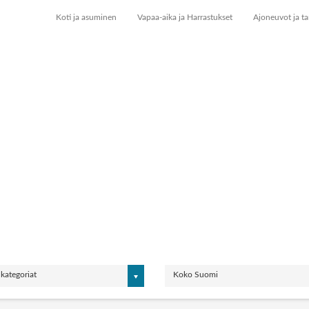
Koti ja asuminen
Vapaa-aika ja Harrastukset
Ajoneuvot ja ta
 kategoriat
Koko Suomi