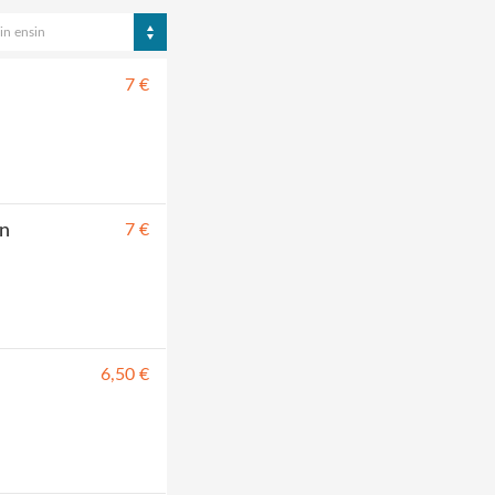
in ensin
7 €
en
7 €
6,50 €