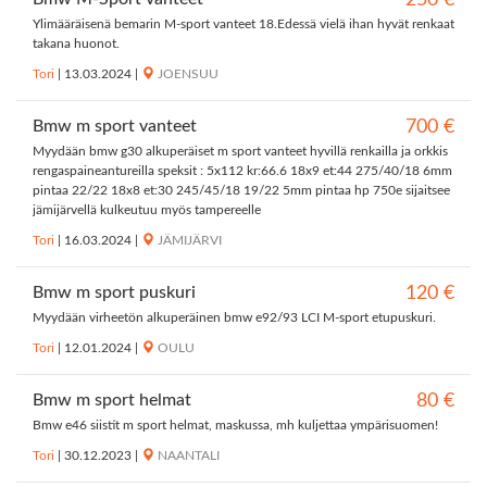
250 €
Ylimääräisenä bemarin M-sport vanteet 18.Edessä vielä ihan hyvät renkaat
takana huonot.
Tori
|
13.03.2024
|
JOENSUU
Bmw m sport vanteet
700 €
Myydään bmw g30 alkuperäiset m sport vanteet hyvillä renkailla ja orkkis
rengaspaineantureilla speksit : 5x112 kr:66.6 18x9 et:44 275/40/18 6mm
pintaa 22/22 18x8 et:30 245/45/18 19/22 5mm pintaa hp 750e sijaitsee
jämijärvellä kulkeutuu myös tampereelle
Tori
|
16.03.2024
|
JÄMIJÄRVI
Bmw m sport puskuri
120 €
Myydään virheetön alkuperäinen bmw e92/93 LCI M-sport etupuskuri.
Tori
|
12.01.2024
|
OULU
Bmw m sport helmat
80 €
Bmw e46 siistit m sport helmat, maskussa, mh kuljettaa ympärisuomen!
Tori
|
30.12.2023
|
NAANTALI