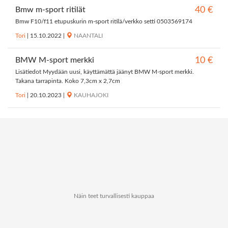
Bmw m-sport ritilät
40 €
Bmw F10/f11 etupuskurin m-sport ritilä/verkko setti 0503569174
Tori
|
15.10.2022
|
NAANTALI
BMW M-sport merkki
10 €
Lisätiedot Myydään uusi, käyttämättä jäänyt BMW M-sport merkki.
Takana tarrapinta. Koko 7,3cm x 2,7cm
Tori
|
20.10.2023
|
KAUHAJOKI
Näin teet turvallisesti kauppaa
Tietoa Kauppapaikat.netistä