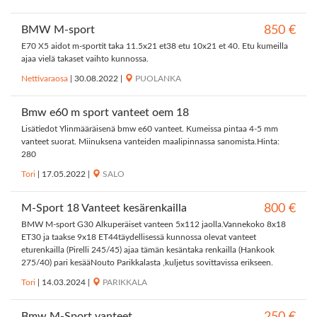
BMW M-sport
850 €
E70 X5 aidot m-sportit taka 11.5x21 et38 etu 10x21 et 40. Etu kumeilla
ajaa vielä takaset vaihto kunnossa.
Nettivaraosa
|
30.08.2022
|
PUOLANKA
Bmw e60 m sport vanteet oem 18
Lisätiedot Ylinmääräisenä bmw e60 vanteet. Kumeissa pintaa 4-5 mm
vanteet suorat. Miinuksena vanteiden maalipinnassa sanomista.Hinta:
280
Tori
|
17.05.2022
|
SALO
M-Sport 18 Vanteet kesärenkailla
800 €
BMW M-sport G30 Alkuperäiset vanteen 5x112 jaolla.Vannekoko 8x18
ET30 ja taakse 9x18 ET44täydellisessä kunnossa olevat vanteet
eturenkailla (Pirelli 245/45) ajaa tämän kesäntaka renkailla (Hankook
275/40) pari kesääNouto Parikkalasta ,kuljetus sovittavissa erikseen.
Tori
|
14.03.2024
|
PARIKKALA
Bmw M-Sport vanteet