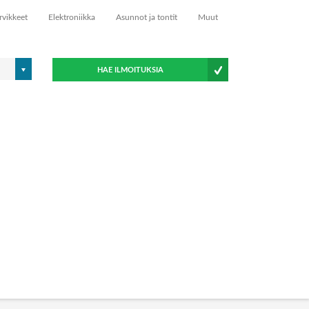
rvikkeet
Elektroniikka
Asunnot ja tontit
Muut
HAE ILMOITUKSIA