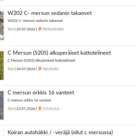
W202 C- mersun sedanin takaovet
W202 C- mersun sedanin takaovet
Tori
|
25.07.2026
|
PIEKSÄMÄKI
C Mersun (S205) alkuperäiset kattotelineet
C Mersun (S205) alkuperäiset kattotelineet
Tori
|
24.07.2026
|
HELSINKI
C mersun orkkis 16 vanteet
C mersun orkkis 16 vanteet
Tori
|
23.07.2026
|
TUUSULA
Koiran autohäkki / -veräjä (ollut c mersussa)