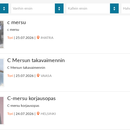
Vanhin ensin
Kallein ensin
Halv
c mersu
c mersu
Tori
|
25.07.2026
|
IMATRA
C Mersun takavaimennin
C Mersun takavaimennin
Tori
|
25.07.2026
|
VAASA
C-mersu korjausopas
C-mersu korjausopas
Tori
|
24.07.2026
|
HELSINKI