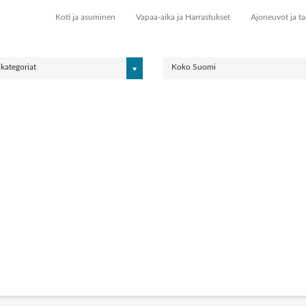
Koti ja asuminen
Vapaa-aika ja Harrastukset
Ajoneuvot ja ta
 kategoriat
Koko Suomi