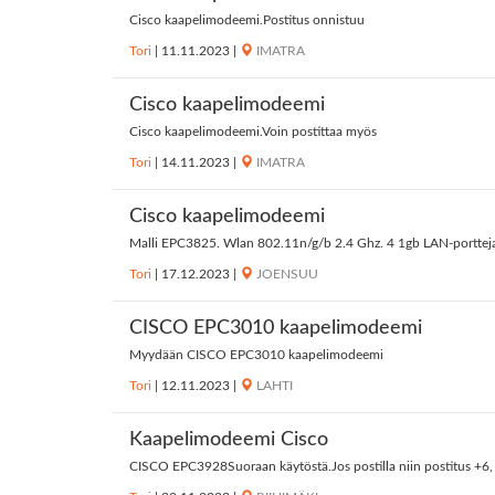
Cisco kaapelimodeemi.Postitus onnistuu
Tori
|
11.11.2023
|
IMATRA
Cisco kaapelimodeemi
Cisco kaapelimodeemi.Voin postittaa myös
Tori
|
14.11.2023
|
IMATRA
Cisco kaapelimodeemi
Malli EPC3825. Wlan 802.11n/g/b 2.4 Ghz. 4 1gb LAN-portteja
Tori
|
17.12.2023
|
JOENSUU
CISCO EPC3010 kaapelimodeemi
Myydään CISCO EPC3010 kaapelimodeemi
Tori
|
12.11.2023
|
LAHTI
Kaapelimodeemi Cisco
CISCO EPC3928Suoraan käytöstä.Jos postilla niin postitus +6, rah