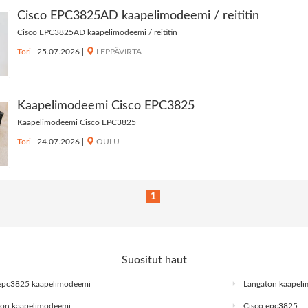
Cisco EPC3825AD kaapelimodeemi / reititin
Cisco EPC3825AD kaapelimodeemi / reititin
Tori
|
25.07.2026
|
LEPPÄVIRTA
Kaapelimodeemi Cisco EPC3825
Kaapelimodeemi Cisco EPC3825
Tori
|
24.07.2026
|
OULU
1
Suositut haut
epc3825 kaapelimodeemi
Langaton kaapel
on kaapelimodeemi
Cisco epc3825