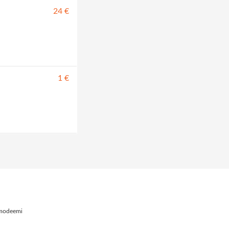
24 €
1 €
imodeemi