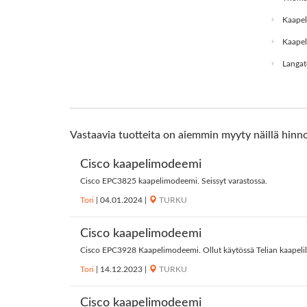
Kaapel
Kaape
Langat
Vastaavia tuotteita on aiemmin myyty näillä hinno
Cisco kaapelimodeemi
Cisco EPC3825 kaapelimodeemi. Seissyt varastossa.
Tori
|
04.01.2024
|
TURKU
Cisco kaapelimodeemi
Cisco EPC3928 Kaapelimodeemi. Ollut käytössä Telian kaapelilaa
Tori
|
14.12.2023
|
TURKU
Cisco kaapelimodeemi