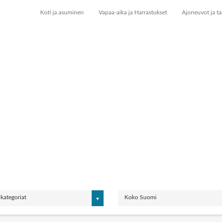
Koti ja asuminen
Vapaa-aika ja Harrastukset
Ajoneuvot ja ta
 kategoriat
Koko Suomi