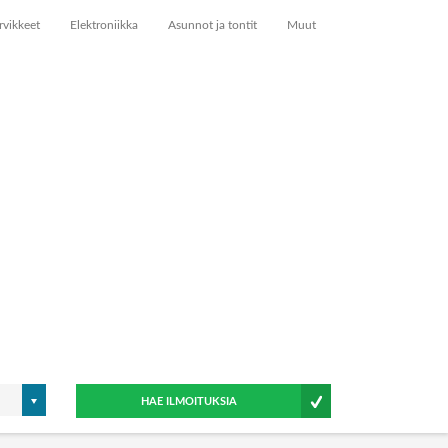
rvikkeet
Elektroniikka
Asunnot ja tontit
Muut
HAE ILMOITUKSIA