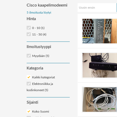
Cisco kaapelimodeemi
Uusin ensin
Järjestä
5 ilmoitusta löytyi
Hinta
ilmoitukset:
0 - 10 (1)
11 - 50 (4)
Ilmoitustyyppi
Myydään (5)
Kategoria
Kaikki kategoriat
Elektroniikka ja
kodinkoneet
(5)
Sijainti
Koko Suomi