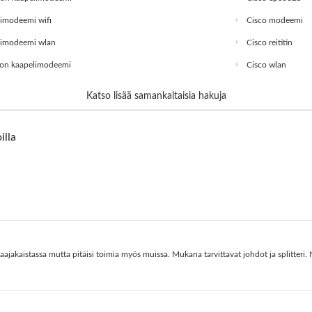
imodeemi wifi
Cisco modeemi
limodeemi wlan
Cisco reititin
on kaapelimodeemi
Cisco wlan
Katso lisää samankaltaisia hakuja
illa
jakaistassa mutta pitäisi toimia myös muissa. Mukana tarvittavat johdot ja splitteri.