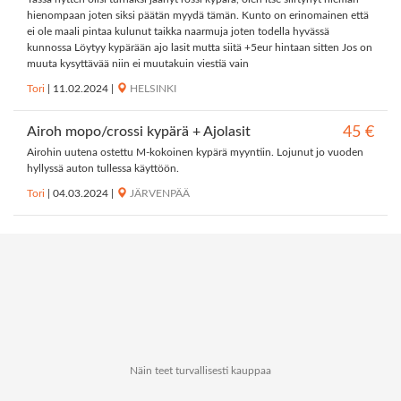
hienompaan joten siksi päätän myydä tämän. Kunto on erinomainen että
ei ole maali pintaa kulunut taikka naarmuja joten todella hyvässä
kunnossa Löytyy kypärään ajo lasit mutta siitä +5eur hintaan sitten Jos on
muuta kysyttävää niin ei muutakuin viestiä vain
Tori
|
11.02.2024
|
HELSINKI
Airoh mopo/crossi kypärä + Ajolasit
45 €
Airohin uutena ostettu M-kokoinen kypärä myyntiin. Lojunut jo vuoden
hyllyssä auton tullessa käyttöön.
Tori
|
04.03.2024
|
JÄRVENPÄÄ
Näin teet turvallisesti kauppaa
Tietoa Kauppapaikat.netistä