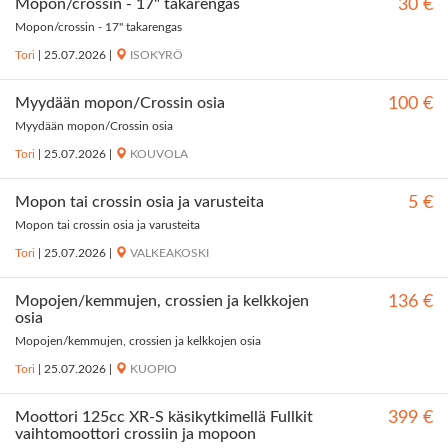
Mopon/crossin - 17" takarengas
30 €
Mopon/crossin - 17" takarengas
Tori
|
25.07.2026
|
ISOKYRÖ
Myydään mopon/Crossin osia
100 €
Myydään mopon/Crossin osia
Tori
|
25.07.2026
|
KOUVOLA
Mopon tai crossin osia ja varusteita
5 €
Mopon tai crossin osia ja varusteita
Tori
|
25.07.2026
|
VALKEAKOSKI
Mopojen/kemmujen, crossien ja kelkkojen
136 €
osia
Mopojen/kemmujen, crossien ja kelkkojen osia
Tori
|
25.07.2026
|
KUOPIO
Moottori 125cc XR-S käsikytkimellä Fullkit
399 €
vaihtomoottori crossiin ja mopoon