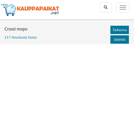
Toggle
Toggle
search
naviga
Crossi mopo
Tarkenna
117 ilmoitusta löytyi
Järjestä