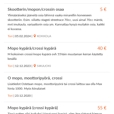
Skootterin/mopon/crossin osaa
5 €
Ylimääräiseksi jääneitä osia lähinnä vaaka minarellin koneeseen
skootteriin. Esim. viilattu stage6 streetrace 70cc, uusi airsal 70cc mäntä,
mvt imukaula, variaattorin osia ym. Kannattaa kysyä muitakin osia, kaikki
ei kuvassa.
Tori
|
05.02.2024
|
KOKKOLA
Mopo kypärä/crossi kypärä
40 €
M kokoinen crossi/mopo kypärä ovh 55Vain muutaman kerran käytetty
kesällä
Tori
|
12.12.2023
|
SIIKAJOKI
O mopo, moottoripyörä, crossi
Lisätiedot Ostetaan mopo, moottoripyörä tai crossi laittoa saa olla Max
hinta 1000. Myös kiinalaiset
Tori
|
23.12.2020
|
Mopo kypärä (crossi kypärä)
55 €
Tässä nytten olisi turhaksi jäänyt rossi kypärä, olen itse siirtynyt hieman