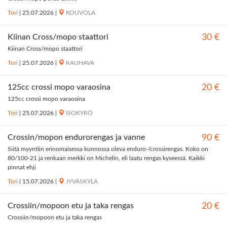
Tori
|
25.07.2026
|
KOUVOLA
Kiinan Cross/mopo staattori
30 €
Kiinan Cross/mopo staattori
Tori
|
25.07.2026
|
KAUHAVA
125cc crossi mopo varaosina
20 €
125cc crossi mopo varaosina
Tori
|
25.07.2026
|
ISOKYRÖ
Crossin/mopon endurorengas ja vanne
90 €
Siitä myyntiin erinomaisessa kunnossa oleva enduro-/crossirengas. Koko on
80/100-21 ja renkaan merkki on Michelin, eli laatu rengas kyseessä. Kaikki
pinnat ehji
Tori
|
15.07.2026
|
JYVÄSKYLÄ
Crossiin/mopoon etu ja taka rengas
20 €
Crossiin/mopoon etu ja taka rengas