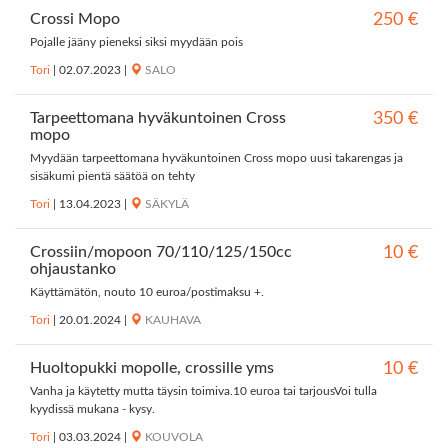
Crossi Mopo
250 €
Pojalle jääny pieneksi siksi myydään pois
Tori
|
02.07.2023
|
SALO
Tarpeettomana hyväkuntoinen Cross
350 €
mopo
Myydään tarpeettomana hyväkuntoinen Cross mopo uusi takarengas ja
sisäkumi pientä säätöä on tehty
Tori
|
13.04.2023
|
SÄKYLÄ
Crossiin/mopoon 70/110/125/150cc
10 €
ohjaustanko
Käyttämätön, nouto 10 euroa/postimaksu +.
Tori
|
20.01.2024
|
KAUHAVA
Huoltopukki mopolle, crossille yms
10 €
Vanha ja käytetty mutta täysin toimiva.10 euroa tai tarjousVoi tulla
kyydissä mukana - kysy.
Tori
|
03.03.2024
|
KOUVOLA