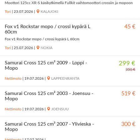
Moottori 125cc XR-S käsikytkimellä Fullkit vaihtomoottori crossiin ja mopoon
Tori
|
23.07.2026
|
KALAJOKI
Fox v1 Rockstar mopo / crossi kypärä L
45 €
60cm
Fox v1 Rockstar mopo / crossi kypärä L 60cm
Tori
|
25.07.2026
|
NOKIA
Samurai Cross 125 cm³ 2009 - Loppi -
299 €
Mopo
350 €
Nettimoto
|
19.07.2026
|
LAPPEENRANTA
Samurai Cross 125 cm³ 2003 - Joensuu -
519 €
Mopo
Nettimoto
|
19.07.2026
|
JOENSUU
Samurai Cross 125 cm³ 2007 - Ylivieska -
300 €
Mopo
Nettimoto
|
17.07.2026
|