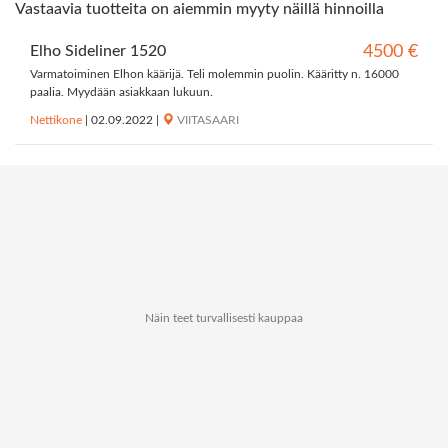
Vastaavia tuotteita on aiemmin myyty näillä hinnoilla
Elho Sideliner 1520
4500 €
Varmatoiminen Elhon käärijä. Teli molemmin puolin. Kääritty n. 16000
paalia. Myydään asiakkaan lukuun.
Nettikone
|
02.09.2022
|
VIITASAARI
Näin teet turvallisesti kauppaa
Tietoa Kauppapaikat.netistä
Tietosuoja
↑
© 2026 Kauppapaikat.net