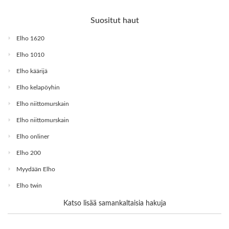
Suositut haut
Elho 1620
Elho 1010
Elho käärijä
Elho kelapöyhin
Elho niittomurskain
Elho niittomurskain
Elho onliner
Elho 200
Myydään Elho
Elho twin
Katso lisää samankaltaisia hakuja