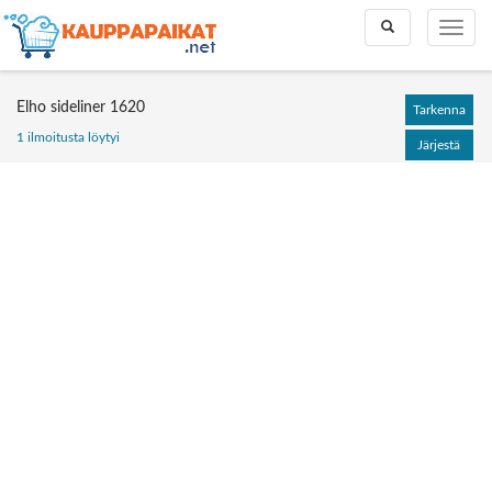
Toggle
Toggle
search
naviga
Elho sideliner 1620
Tarkenna
1 ilmoitusta löytyi
Järjestä