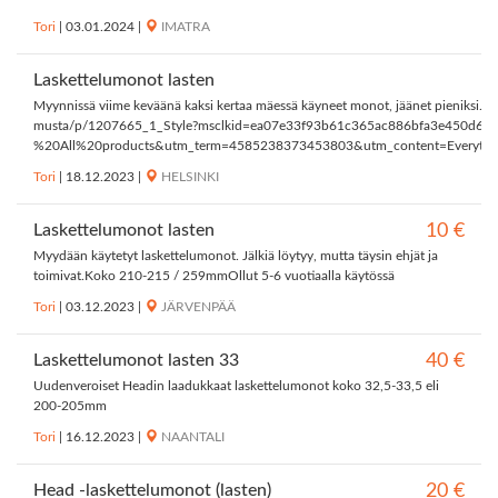
Tori
|
03.01.2024
|
IMATRA
Laskettelumonot lasten
Myynnissä viime keväänä kaksi kertaa mäessä käyneet monot, jäänet pieniksi.k
musta/p/1207665_1_Style?msclkid=ea07e33f93b61c365ac886bfa3e450d6
%20All%20products&utm_term=4585238373453803&utm_content=Everythi
Tori
|
18.12.2023
|
HELSINKI
Laskettelumonot lasten
10 €
Myydään käytetyt laskettelumonot. Jälkiä löytyy, mutta täysin ehjät ja
toimivat.Koko 210-215 / 259mmOllut 5-6 vuotiaalla käytössä
Tori
|
03.12.2023
|
JÄRVENPÄÄ
Laskettelumonot lasten 33
40 €
Uudenveroiset Headin laadukkaat laskettelumonot koko 32,5-33,5 eli
200-205mm
Tori
|
16.12.2023
|
NAANTALI
Head -laskettelumonot (lasten)
20 €