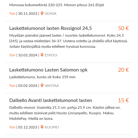
Monossa kokomerkintä 220-225. Monon pituus 261.Ehjät
Tori
|
30.11.2023
|
NOKIA
Laskettelumonot lasten Rossignol 24,5
50 €
Myydään pieneksi jääneet lasten / nuorten laskettelumonot. Koko 24,5
(245), ja vastaa mielestäni 36-37. Uutena ostettu ja yhdellä ollut käytössä.
Joitain käytönjälkiä mutta edelleen hyvässä kunnossa.
Tori
|
10.02.2024
|
ESPOO
Laskettelumono Lasten Salomon spk
20 €
Laskettelumono, kunto ok Koko 259 mm
Tori
|
03.02.2024
|
VANTAA
Dalbello Avanti laskettelumonot lasten
15 €
Dalbello-monot. Sisämitta 21,5 cm, pohja 25,9 cm. Käytön jälkeä on,
mutta edelleen toimivat pelit.Nouto Linnanpelto, Kuopio. Maksu
MobilePay. Meillä on koira.
Tori
|
05.12.2023
|
KUOPIO