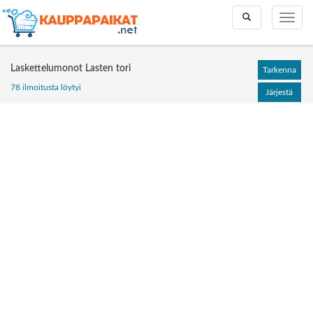
Toggle
Toggle
search
naviga
Laskettelumonot Lasten tori
Tarkenna
78 ilmoitusta löytyi
Järjestä