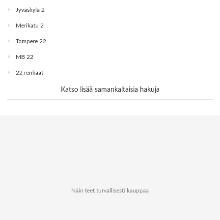
Jyväskylä 2
Merikatu 2
Tampere 22
MB 22
22 renkaat
Katso lisää samankaltaisia hakuja
Näin teet turvallisesti kauppaa
Tietoa Kauppapaikat.netistä