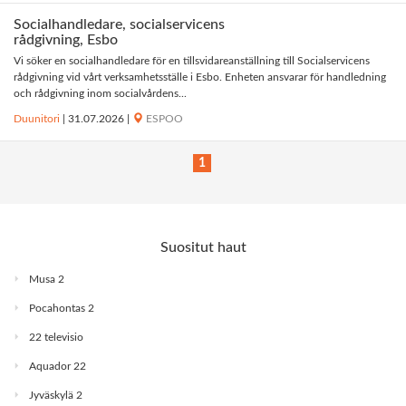
Socialhandledare, socialservicens
rådgivning, Esbo
Vi söker en socialhandledare för en tillsvidareanställning till Socialservicens
rådgivning vid vårt verksamhetsställe i Esbo. Enheten ansvarar för handledning
och rådgivning inom socialvårdens...
Duunitori
|
31.07.2026
|
ESPOO
1
Suositut haut
Musa 2
Pocahontas 2
22 televisio
Aquador 22
Jyväskylä 2