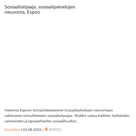
Sosiaaliohjaaja, sosiaalipalvelujen
neuvonta, Espoo
Haemme Espoon toimipisteeseemme Sosiaalipalvelujen neuvontaan
vakituiseen työsuhteeseen sosiaaliohjaajaa. Yksikkö vastaa kaikkien työikäisten,
vammaisten ja lapsiperheiden sosiaalihuollon...
Duunitori
|
03.08.2026
|
ESPOO