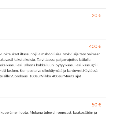
20 €
400 €
okraukset iltasaunojille mahdollisia). Mökki sijaitsee Saimaan
sti kaksi aikuista. Tarvittaessa patjamajoitus lattialla
ä kaasuliesi. Ulkona kokkailuun löytyy kaasuliesi, kaasugrilli,
vielä kesken. Kompostoiva ulkokäymälä ja kantovesi.Käytössä
itteisille.Vuorokausi 100eurViikko 400eurMuuta ajat
50 €
 alkuperäinen loota. Mukana tulee chromecast, kaukosäädin ja