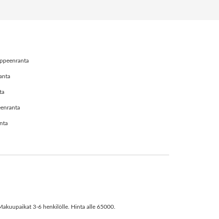
ppeenranta
anta
ta
eenranta
nta
.Makuupaikat 3-6 henkilölle. Hinta alle 65000.