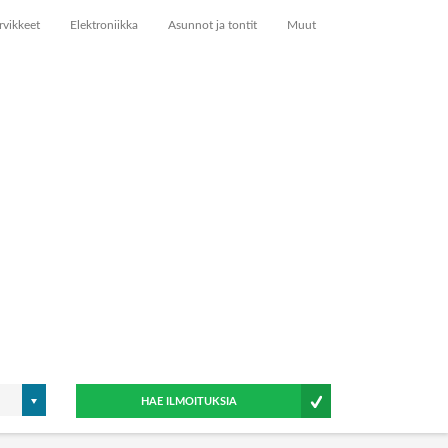
rvikkeet
Elektroniikka
Asunnot ja tontit
Muut
HAE ILMOITUKSIA