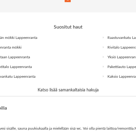
Suositut haut
än mökki Lappeenranta
Raastuvankatu La
nranta mökki
Rivitalo Lappeenr
taan Lappeenranta
Yksiö Lappeenran
italo Lappeenranta
Pakettiauto Lapp
vankatu Lappeenranta
Kaksio Lappeenra
Katso lisää samankaltaisia hakuja
illa
si sisälle, sauna puukiukaalla ja mielellään sisä wc. Voi olla pientä laittoa/remonttia