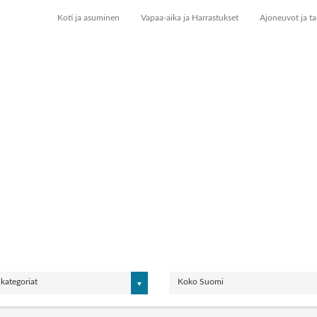
Koti ja asuminen
Vapaa-aika ja Harrastukset
Ajoneuvot ja ta
 kategoriat
Koko Suomi