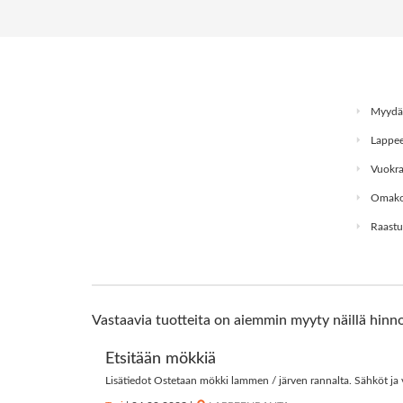
Myydä
Lappee
Vuokra
Omakot
Raastu
Vastaavia tuotteita on aiemmin myyty näillä hinno
Etsitään mökkiä
Lisätiedot Ostetaan mökki lammen / järven rannalta. Sähköt ja ve