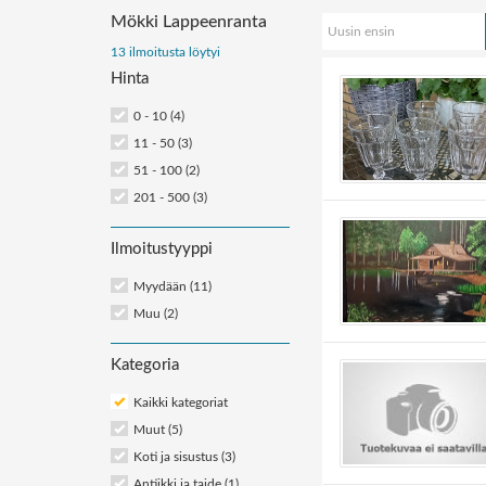
Mökki Lappeenranta
Uusin ensin
Järjestä
13 ilmoitusta löytyi
Hinta
ilmoitukset:
0 - 10 (4)
11 - 50 (3)
51 - 100 (2)
201 - 500 (3)
Ilmoitustyyppi
Myydään (11)
Muu (2)
Kategoria
Kaikki kategoriat
Muut
(5)
Koti ja sisustus
(3)
Antiikki ja taide
(1)