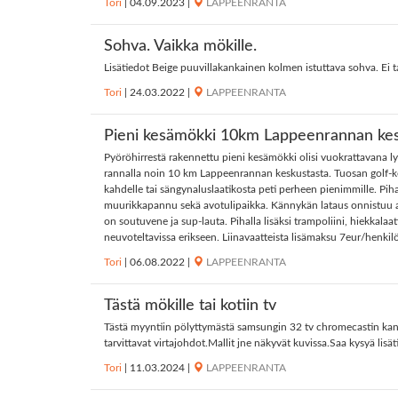
Tori
|
04.09.2023
|
LAPPEENRANTA
Sohva. Vaikka mökille.
Lisätiedot Beige puuvillakankainen kolmen istuttava sohva. Ei t
Tori
|
24.03.2022
|
LAPPEENRANTA
Pieni kesämökki 10km Lappeenrannan kes
Pyöröhirrestä rakennettu pieni kesämökki olisi vuokrattavana 
rannalla noin 10 km Lappeenrannan keskustasta. Tuosan golf-ken
kahdelle tai sängynaluslaatikosta peti perheen pienimmille. Piha
muurikkapannu sekä avotulipaikka. Kännykän lataus onnistuu a
on soutuvene ja sup-lauta. Pihalla lisäksi trampoliini, hiekkal
neuvoteltavissa erikseen. Liinavaatteista lisämaksu 7eur/henkilö
Tori
|
06.08.2022
|
LAPPEENRANTA
Tästä mökille tai kotiin tv
Tästä myyntiin pölyttymästä samsungin 32 tv chromecastin kans
tarvittavat virtajohdot.Mallit jne näkyvät kuvissa.Saa kysyä lisä
Tori
|
11.03.2024
|
LAPPEENRANTA