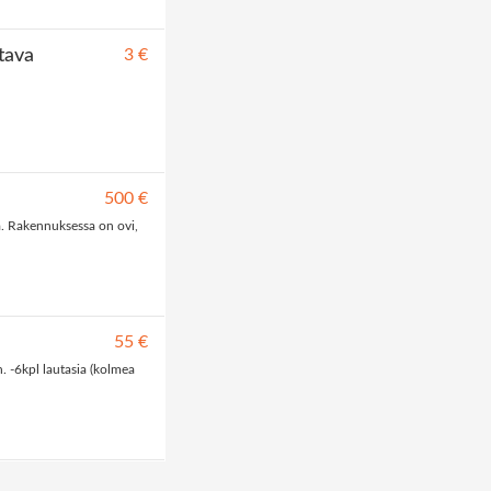
tava
3 €
500 €
. Rakennuksessa on ovi,
55 €
n. -6kpl lautasia (kolmea