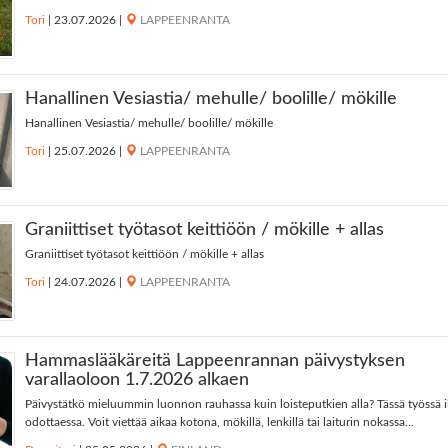
Tori
|
23.07.2026
|
LAPPEENRANTA
Hanallinen Vesiastia/ mehulle/ boolille/ mökille
Hanallinen Vesiastia/ mehulle/ boolille/ mökille
Tori
|
25.07.2026
|
LAPPEENRANTA
Graniittiset työtasot keittiöön / mökille + allas
Graniittiset työtasot keittiöön / mökille + allas
Tori
|
24.07.2026
|
LAPPEENRANTA
Hammaslääkäreitä Lappeenrannan päivystyksen
varallaoloon 1.7.2026 alkaen
Päivystätkö mieluummin luonnon rauhassa kuin loisteputkien alla? Tässä työssä il
odottaessa. Voit viettää aikaa kotona, mökillä, lenkillä tai laiturin nokassa...