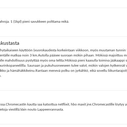
ahroja. 1 (1kpl) pieni savukkeen polttama reikä.
kustasta
lyhytaikaiseen käyttöön (vuorokaudesta korkeintaan viikkoon, myös muutaman tunnin vu
tälle matkaa noin 3 km.Autolla pääsee suoraan mökin pihaan. Mökissä majoittuu mukava
lle mahdollisuus pystyttää myös oma teltta.Mökissä pieni kaasulla toimiva jääkaappi sek
urinkopaneelillla. Saunaan ja pukuhuoneeseen tulee valot, mökin valojen kytkennät 
aatikko ja hämähäkkikeinu.Rantaan menevä polku on jyrkähkö, eikä sovellu liikuntarajo
.
sa.Chromecastin kautta saa katsottua netflixit, hbo maxit jne.Chromecastille löytyy
tietoja viestillä.Vain nouto Lappeenrannasta.