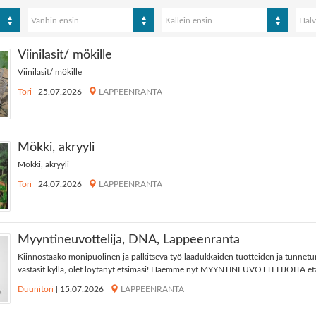
Vanhin ensin
Kallein ensin
Halv
Viinilasit/ mökille
Viinilasit/ mökille
Tori
|
25.07.2026
|
LAPPEENRANTA
Mökki, akryyli
Mökki, akryyli
Tori
|
24.07.2026
|
LAPPEENRANTA
Myyntineuvottelija, DNA, Lappeenranta
Kiinnostaako monipuolinen ja palkitseva työ laadukkaiden tuotteiden ja tunnetun
vastasit kyllä, olet löytänyt etsimäsi! Haemme nyt MYYNTINEUVOTTELIJOITA et
Duunitori
|
15.07.2026
|
LAPPEENRANTA