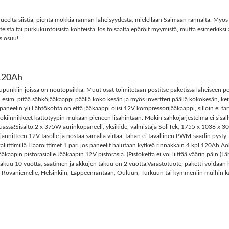
an alueelta siistiä, pientä mökkiä rannan läheisyydestä, mielellään Saimaan rannalta. M
ta tai purkukuntoisista kohteista.Jos toisaalta epäröit myymistä, mutta esimerkiksi as
us osuu!
120Ah
0 kaupunkiin joissa on noutopaikka. Muut osat toimitetaan postitse paketissa läheise
esim. pitää sähköjääkaappi päällä koko kesän ja myös invertteri päällä kokokesän, keitt
aneelin yli.Lähtökohta on että jääkaappi olisi 12V kompressorijääkaappi, silloin ei ta
tokiinnikkeet kattotyypin mukaan pieneen lisähintaan. Mökin sähköjärjestelmä ei sisäl
uassa!Sisältö:2 x 375W aurinkopaneeli, yksikide, valmistaja SoliTek, 1755 x 1038 x 3
in jännitteen 12V tasolle ja nostaa samalla virtaa, tähän ei tavallinen PWM-säädin 
liittimillä.Haaroittimet 1 pari jos paneelit halutaan kytkeä rinnakkain.4 kpl 120Ah
aapin pistorasialle.Jääkaapin 12V pistorasia. (Pistoketta ei voi liittää väärin päin.)Lä
n takuu 10 vuotta, säätimen ja akkujen takuu on 2 vuotta.Varastotuote, paketti voidaan
an, Rovaniemelle, Helsinkiin, Lappeenrantaan, Ouluun, Turkuun tai kymmeniin muih