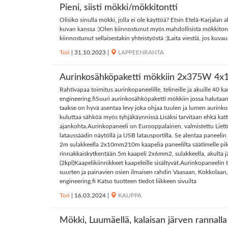
Pieni, siisti mökki/mökkitontti
Olisiko sinulla mökki, jolla ei ole käyttöä? Etsin Etelä-Karjal
kuvan kanssa :)Olen kiinnostunut myös mahdollisista mökkitonteis
kiinnostunut sellaisestakin yhteistyöstä :)Laita viestiä, jos kuva
Tori
|
31.10.2023
|
LAPPEENRANTA
Aurinkosähköpaketti mökkiin 2x375W 4x
Rahtivapaa toimitus aurinkopaneelille, telineille ja akuille 4
engineering.fiSuuri aurinkosähköpaketti mökkiin jossa halutaan 
taakse on hyvä asentaa levy joka ohjaa tuulen ja lumen aurinkop
kuluttaa sähköä myös tyhjäkäynnissä.Lisäksi tarvitaan ehkä kat
ajankohta.Aurinkopaneeli on Eurooppalainen, valmistettu Liett
lataussäädin näytöllä ja USB latausportilla. Se alentaa paneel
2m sulakkeella 2x10mm210m kaapelia paneelilta säätimelle pika
rinnakkaiskytkentään.5m kaapeli 2x6mm2, sulakkeella, akulta jääk
(2kpl)Kaapelikiinnikkeet kaapeleille sisältyvät.Aurinkopaneeli
suurten ja painavien osien ilmaisen rahdin Vaasaan, Kokkola
engineering.fi Katso tuotteen tiedot liikkeen sivuilta
Tori
|
16.03.2024
|
KAUPPA
Mökki, Luumäellä, kalaisan järven rannalla