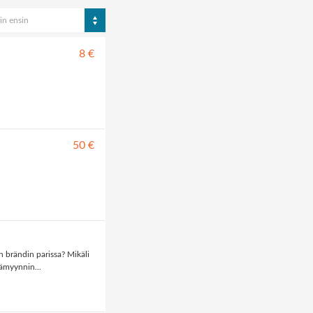
in ensin
8 €
50 €
 brändin parissa? Mikäli
ämyynnin...