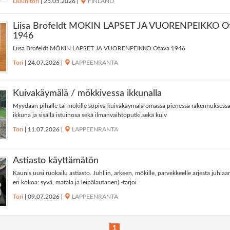
Duunitori
|
25.05.2026
|
FINLAND
Liisa Brofeldt MÖKIN LAPSET JA VUORENPEIKKO O
1946
Liisa Brofeldt MÖKIN LAPSET JA VUORENPEIKKO Otava 1946
Tori
|
24.07.2026
|
LAPPEENRANTA
Kuivakäymälä / mökkivessa ikkunalla
Myydään pihalle tai mökille sopiva kuivakäymälä omassa pienessä rakennuksessa
ikkuna ja sisällä istuinosa sekä ilmanvaihtoputki.sekä kuiv
Tori
|
11.07.2026
|
LAPPEENRANTA
Astiasto käyttämätön
Kaunis uusi ruokailu astiasto. Juhliin, arkeen, mökille, parvekkeelle arjesta juhlaa
eri kokoa: syvä, matala ja leipälautanen) -tarjoi
Tori
|
09.07.2026
|
LAPPEENRANTA
1