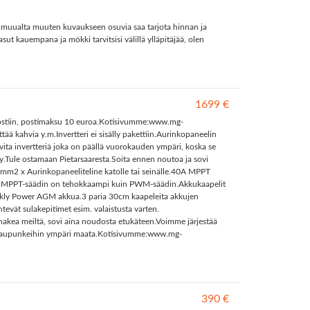
yös muualta muuten kuvaukseen osuvia saa tarjota hinnan ja
ut kauempana ja mökki tarvitsisi välillä ylläpitäjää, olen
1699 €
en postiin, postimaksu 10 euroa.Kotisivumme:www.mg-
ää kahvia y.m.Invertteri ei sisälly pakettiin.Aurinkopaneelin
rvita invertteriä joka on päällä vuorokauden ympäri, koska se
ly.Tule ostamaan Pietarsaaresta.Soita ennen noutoa ja sovi
0mm2 x Aurinkopaneeliteline katolle tai seinälle.40A MPPT
pysty. MPPT-säädin on tehokkaampi kuin PWM-säädin.Akkukaapelit
 Aokly Power AGM akkua.3 paria 30cm kaapeleita akkujen
htevät sulakepitimet esim. valaistusta varten.
 hakea meiltä, sovi aina noudosta etukäteen.Voimme järjestää
in kaupunkeihin ympäri maata.Kotisivumme:www.mg-
390 €