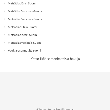
Metsätilat länsi Suomi
Metsätilat Varsinais-Suomi
Metsätilat Varsinais-Suomi
Metsätilat Etelä-Suomi
Metsätilat Keski-Suomi
Metsätilat varsinais Suomi
Vuokra-asunnot itä suomi
Katso lisää samankaltaisia hakuja
Näin teet turvallisesti kauppaa