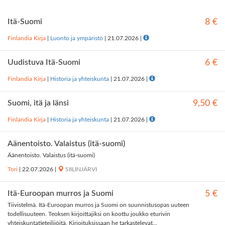
Itä-Suomi
8 €
Finlandia Kirja
|
Luonto ja ympäristö
|
21.07.2026
|
Uudistuva Itä-Suomi
6 €
Finlandia Kirja
|
Historia ja yhteiskunta
|
21.07.2026
|
Suomi, itä ja länsi
9,50 €
Finlandia Kirja
|
Historia ja yhteiskunta
|
21.07.2026
|
Äänentoisto. Valaistus (itä-suomi)
Äänentoisto. Valaistus (itä-suomi)
Tori
|
22.07.2026
|
SIILINJÄRVI
Itä-Euroopan murros ja Suomi
5 €
Tiivistelmä. Itä-Euroopan murros ja Suomi on suunnistusopas uuteen
todellisuuteen. Teoksen kirjoittajiksi on koottu joukko eturivin
yhteiskuntatieteilijöitä. Kirjoituksissaan he tarkastelevat...