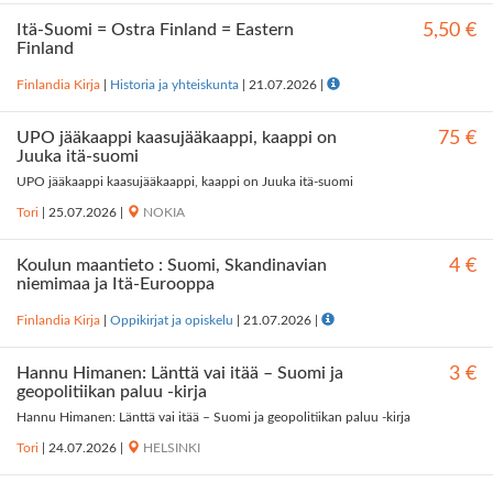
Itä-Suomi = Östra Finland = Eastern
5,50 €
Finland
Finlandia Kirja
|
Historia ja yhteiskunta
|
21.07.2026
|
UPO jääkaappi kaasujääkaappi, kaappi on
75 €
Juuka itä-suomi
UPO jääkaappi kaasujääkaappi, kaappi on Juuka itä-suomi
Tori
|
25.07.2026
|
NOKIA
Koulun maantieto : Suomi, Skandinavian
4 €
niemimaa ja Itä-Eurooppa
Finlandia Kirja
|
Oppikirjat ja opiskelu
|
21.07.2026
|
Hannu Himanen: Länttä vai itää – Suomi ja
3 €
geopolitiikan paluu -kirja
Hannu Himanen: Länttä vai itää – Suomi ja geopolitiikan paluu -kirja
Tori
|
24.07.2026
|
HELSINKI