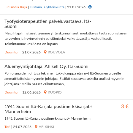
Finlandia Kirja
|
Historia ja yhteiskunta
|
21.07.2026
|
Työfysioterapeuttien palveluvastaava, Itä-
Suomi
Me pihlajalinnalaiset teemme yhteiskunnallisesti merkittävää työtä suomalaisen
terveyden ja hyvinvoinnin edistämiseksi vaikuttavasti ja vastuullisesti.
Toimintamme keskiössä on lupaus...
Duunitori
|
21.07.2026
|
KOUVOLA
Aluemyyntijohtaja, Ahlsell Oy, Itä-Suomi
Pohjoismaiden johtava tekninen tukkukauppa etsii nyt Itä-Suomen alueelle
ammattitaitoista myynnin johtajaa. Etsitkö seuraavaa askelta urallasi myynnin
johtajana? Meillä pääset vaikuttamaan,...
Duunitori
|
12.06.2026
|
KUOPIO
1941 Suomi Itä-Karjala postimerkkisarjat+
3 €
Mannerheim
1941 Suomi Itä-Karjala postimerkkisarjat+ Mannerheim
Tori
|
24.07.2026
|
HELSINKI