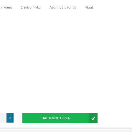
rvikkeet
Elektroniikka
Asunnot ja tontit
Muut
HAE ILMOITUKSIA