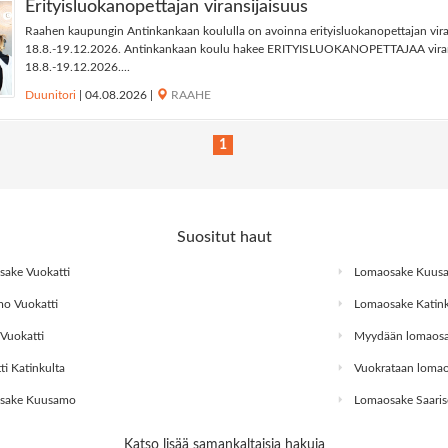
Erityisluokanopettajan viransijaisuus
Raahen kaupungin Antinkankaan koululla on avoinna erityisluokanopettajan viran
18.8.-19.12.2026. Antinkankaan koulu hakee ERITYISLUOKANOPETTAJAA viransi
18.8.-19.12.2026....
Duunitori
|
04.08.2026
|
RAAHE
1
Suositut haut
ake Vuokatti
Lomaosake Kuus
o Vuokatti
Lomaosake Katink
Vuokatti
Myydään lomaos
ti Katinkulta
Vuokrataan loma
sake Kuusamo
Lomaosake Saaris
Katso lisää samankaltaisia hakuja