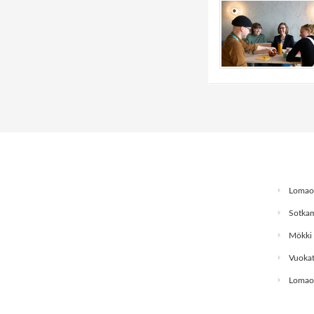
Lomaos
Sotkam
Mökki 
Vuokat
Lomao