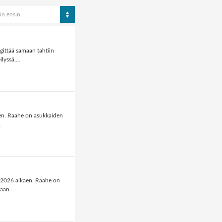
in ensin
gittää samaan tahtiin
yssä,...
aen. Raahe on asukkaiden
.
.2026 alkaen. Raahe on
aan...