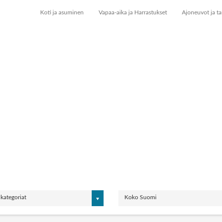
Koti ja asuminen
Vapaa-aika ja Harrastukset
Ajoneuvot ja ta
 kategoriat
Koko Suomi