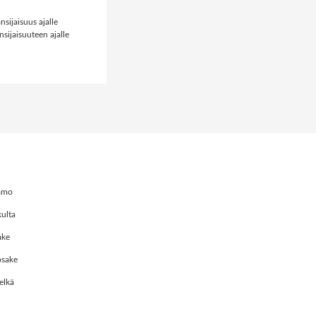
sijaisuus ajalle
jaisuuteen ajalle
amo
ulta
ake
osake
elkä