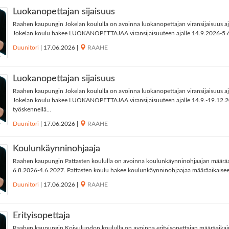
Luokanopettajan sijaisuus
Raahen kaupungin Jokelan koululla on avoinna luokanopettajan viransijaisuus a
Jokelan koulu hakee LUOKANOPETTAJAA viransijaisuuteen ajalle 14.9.2026-5.6
Duunitori
|
17.06.2026
|
RAAHE
Luokanopettajan sijaisuus
Raahen kaupungin Jokelan koululla on avoinna luokanopettajan viransijaisuus a
Jokelan koulu hakee LUOKANOPETTAJAA viransijaisuuteen ajalle 14.9.-19.12.
työskennellä...
Duunitori
|
17.06.2026
|
RAAHE
Koulunkäynninohjaaja
Raahen kaupungin Pattasten koululla on avoinna koulunkäynninohjaajan määräai
6.8.2026-4.6.2027. Pattasten koulu hakee koulunkäynninohjaajaa määräaikaisee
Duunitori
|
17.06.2026
|
RAAHE
Erityisopettaja
Raahen kaupungin Koivuluodon koululla on avoinna erityisopettajan määräaikain