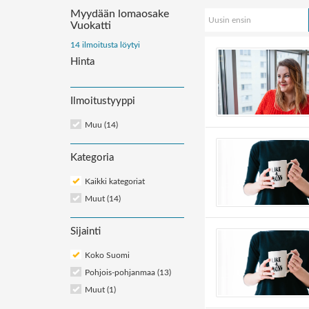
Myydään lomaosake
Uusin ensin
Vuokatti
Järjestä
14 ilmoitusta löytyi
ilmoitukset:
Hinta
Ilmoitustyyppi
Muu (14)
Kategoria
Kaikki kategoriat
Muut
(14)
Sijainti
Koko Suomi
Pohjois-pohjanmaa (13)
Muut (1)