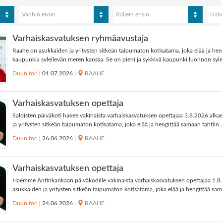
Vanhin ensin
Kallein ensin
Halv
Varhaiskasvatuksen ryhmäavustaja
Raahe on asukkaiden ja yritysten sitkeän taipumaton kotisatama, joka elää ja hen
kaupunkia syleilevän meren kanssa. Se on pieni ja sykkivä kaupunki luonnon syleil
Duunitori
|
01.07.2026
|
RAAHE
Varhaiskasvatuksen opettaja
Saloisten päiväkoti hakee vakinaista varhaiskasvatuksen opettajaa 3.8.2026 alk
ja yritysten sitkeän taipumaton kotisatama, joka elää ja hengittää samaan tahtiin..
Duunitori
|
26.06.2026
|
RAAHE
Varhaiskasvatuksen opettaja
Haemme Antinkankaan päiväkodille vakinaista varhaiskasvatuksen opettajaa 1.8
asukkaiden ja yritysten sitkeän taipumaton kotisatama, joka elää ja hengittää sam
Duunitori
|
24.06.2026
|
RAAHE