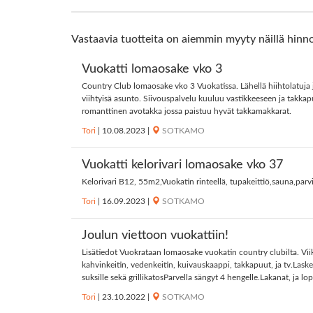
Vastaavia tuotteita on aiemmin myyty näillä hinno
Vuokatti lomaosake vko 3
Country Club lomaosake vko 3 Vuokatissa. Lähellä hiihtolatuja j
viihtyisä asunto. Siivouspalvelu kuuluu vastikkeeseen ja takk
romanttinen avotakka jossa paistuu hyvät takkamakkarat.
Tori
|
10.08.2023
|
SOTKAMO
Vuokatti kelorivari lomaosake vko 37
Kelorivari B12, 55m2,Vuokatin rinteellä, tupakeittiö,sauna,parvi
Tori
|
16.09.2023
|
SOTKAMO
Joulun viettoon vuokattiin!
Lisätiedot Vuokrataan lomaosake vuokatin country clubilta. Vi
kahvinkeitin, vedenkeitin, kuivauskaappi, takkapuut, ja tv.Lasket
suksille sekä grillikatosParvella sängyt 4 hengelle.Lakanat, ja l
Tori
|
23.10.2022
|
SOTKAMO