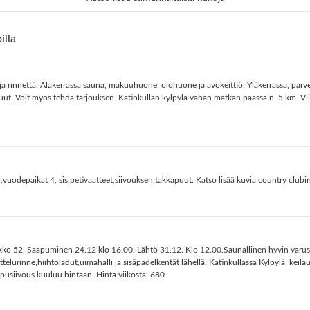
illa
a rinnettä. Alakerrassa sauna, makuuhuone, olohuone ja avokeittiö. Yläkerrassa, parve
apuut. Voit myös tehdä tarjouksen. Katinkullan kylpylä vähän matkan päässä n. 5 km. 
,vuodepaikat 4, sis.petivaatteet,siivouksen,takkapuut. Katso lisää kuvia country clubin 
ikko 52. Saapuminen 24.12 klo 16.00. Lähtö 31.12. Klo 12.00.Saunallinen hyvin varus
telurinne,hiihtoladut,uimahalli ja sisäpadelkentät lähellä. Katinkullassa Kylpylä, keilau
oppusiivous kuuluu hintaan. Hinta viikosta: 680