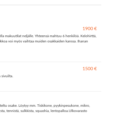
1900 €
lla makuutilat neljälle. Yhteensä mahtuu 6 henkilöä. Kelohirttä,
Viikkoa voi myös vaihtaa muiden osakkaiden kanssa. Ihanan
1500 €
sivuilta.
teltu osake. Löytyy mm. Tiskikone, pyykinpesukone, mikro,
sta, tennistä, sulkkista, squashia, lentopalloa.Ulkovarasto