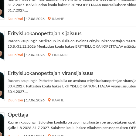
31.7.2027. Koivuluodon koulu hakee ERITYISOPETTAJAA määräaikaiseen virkaan
31.7.2027....
Duunitori
|
17.06.2026
|
RAAHE
Erityisluokanopettajan sijaisuus
Raahen kaupungin Merikadun koululla on avoinna erityisluokanopettajan määräai
10.8.-31.12.2026 Merikadun koulu hakee ERITYISLUOKANOPETTAJAA määräaika
Duunitori
|
17.06.2026
|
FINLAND
Erityisluokanopettajan viransijaisuus
Raahen kaupungin Pattasten koululla on avoinna erityisluokanopettajan viransija
30.4.2027. Pattasten koulu hakee ERITYISLUOKANOPETTAJAA viransijaisuuteen 
30.4.2027....
Duunitori
|
17.06.2026
|
RAAHE
Opettaja
Raahen kaupungin Saloisten koululla on avoinna aikuisten perusopetuksen opett
ajalle 1.8.2026-31.7.2027. Saloisten koulu hakee Aikuisten perusopetuksen OP