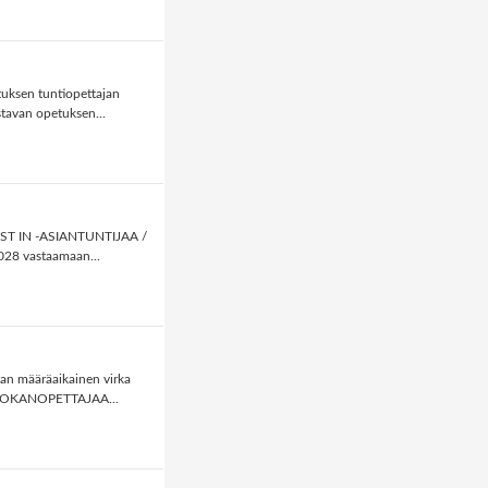
uksen tuntiopettajan
tavan opetuksen...
NVEST IN -ASIANTUNTIJAA /
28 vastaamaan...
jan määräaikainen virka
ISLUOKANOPETTAJAA...