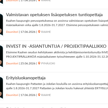
Duunitori
|
17.06.2026
|
RAAHE
Valmistavan opetuksen lisäopetuksen tuntiopettaja
Raahen kaupungin perusopetuksessa on avoinna valmistavan opetuksen lisäopet
määräaikainen virka ajalle 1.8.2026-31.7.2027. Etsimme perusopetukseen valmis
Duunitori
|
17.06.2026
|
RAAHE
INVEST IN -ASIANTUNTIJA / PROJEKTIPÄÄLLIKKÖ
Etsimme Raahen seudun kehitykseen aktiivista ja kehittämisorientoitunutta I
PROJEKTIPÄÄLLIKKÖÄ määräaikaiseen työsuhteeseen ajalle 1.10.2026-31.12.20
Duunitori
|
25.06.2026
|
PYHÄJOKI
Erityisluokanopettaja
Raahen kaupungin Pattasten ja Jokelan kouluilla on avoinna erityisluokanopetta
ajalle 1.8.2026-31.7.2027 Pattasten ja Jokelan koulu hakevat yhteistä ERTY
Duunitori
|
17.06.2026
|
RAAHE