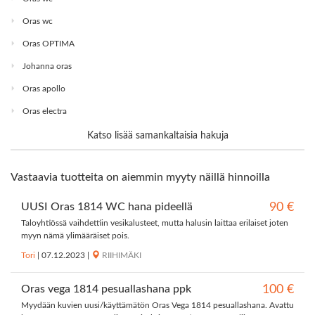
Oras wc
Oras OPTIMA
Johanna oras
Oras apollo
Oras electra
Katso lisää samankaltaisia hakuja
Vastaavia tuotteita on aiemmin myyty näillä hinnoilla
UUSI Oras 1814 WC hana pideellä
90 €
Taloyhtiössä vaihdettiin vesikalusteet, mutta halusin laittaa erilaiset joten
myyn nämä ylimääräiset pois.
Tori
|
07.12.2023
|
RIIHIMÄKI
Oras vega 1814 pesuallashana ppk
100 €
Myydään kuvien uusi/käyttämätön Oras Vega 1814 pesuallashana. Avattu