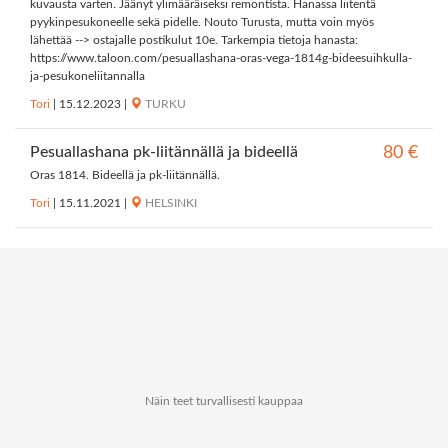
kuvausta varten. Jäänyt ylimääräiseksi remontista. Hanassa liitentä
pyykinpesukoneelle sekä pidelle. Nouto Turusta, mutta voin myös
lähettää --> ostajalle postikulut 10e. Tarkempia tietoja hanasta:
https://www.taloon.com/pesuallashana-oras-vega-1814g-bideesuihkulla-
ja-pesukoneliitannalla
Tori
|
15.12.2023
|
TURKU
Pesuallashana pk-liitännällä ja bideellä
80 €
Oras 1814. Bideellä ja pk-liitännällä.
Tori
|
15.11.2021
|
HELSINKI
Näin teet turvallisesti kauppaa
Tietoa Kauppapaikat.netistä